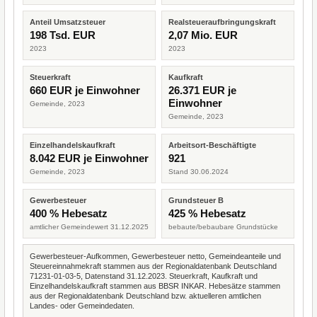
Anteil Umsatzsteuer
Realsteueraufbringungskraft
198 Tsd. EUR
2,07 Mio. EUR
2023
2023
Steuerkraft
Kaufkraft
660 EUR je Einwohner
26.371 EUR je
Einwohner
Gemeinde, 2023
Gemeinde, 2023
Einzelhandelskaufkraft
Arbeitsort-Beschäftigte
8.042 EUR je Einwohner
921
Gemeinde, 2023
Stand 30.06.2024
Gewerbesteuer
Grundsteuer B
400 % Hebesatz
425 % Hebesatz
amtlicher Gemeindewert 31.12.2025
bebaute/bebaubare Grundstücke
Gewerbesteuer-Aufkommen, Gewerbesteuer netto, Gemeindeanteile und
Steuereinnahmekraft stammen aus der Regionaldatenbank Deutschland
71231-01-03-5, Datenstand 31.12.2023. Steuerkraft, Kaufkraft und
Einzelhandelskaufkraft stammen aus BBSR INKAR. Hebesätze stammen
aus der Regionaldatenbank Deutschland bzw. aktuelleren amtlichen
Landes- oder Gemeindedaten.