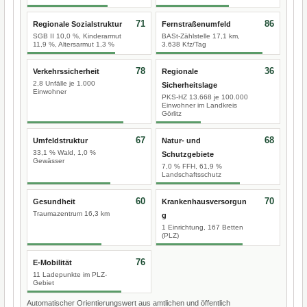
71
86
Regionale Sozialstruktur
Fernstraßenumfeld
SGB II 10,0 %, Kinderarmut
BASt-Zählstelle 17,1 km,
11,9 %, Altersarmut 1,3 %
3.638 Kfz/Tag
78
36
Verkehrssicherheit
Regionale
2,8 Unfälle je 1.000
Sicherheitslage
Einwohner
PKS-HZ 13.668 je 100.000
Einwohner im Landkreis
Görlitz
67
68
Umfeldstruktur
Natur- und
33,1 % Wald, 1,0 %
Schutzgebiete
Gewässer
7,0 % FFH, 61,9 %
Landschaftsschutz
60
70
Gesundheit
Krankenhausversorgun
Traumazentrum 16,3 km
g
1 Einrichtung, 167 Betten
(PLZ)
76
E-Mobilität
11 Ladepunkte im PLZ-
Gebiet
Automatischer Orientierungswert aus amtlichen und öffentlich