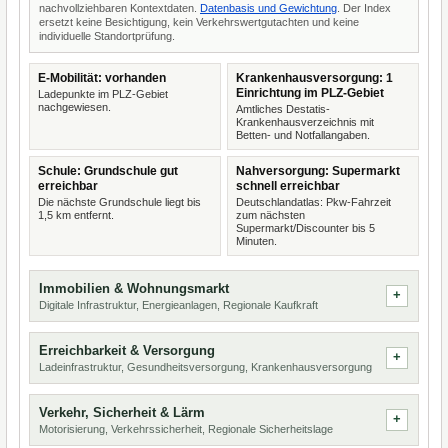
nachvollziehbaren Kontextdaten.
Datenbasis und Gewichtung
. Der Index
ersetzt keine Besichtigung, kein Verkehrswertgutachten und keine
individuelle Standortprüfung.
E-Mobilität: vorhanden
Krankenhausversorgung: 1
Einrichtung im PLZ-Gebiet
Ladepunkte im PLZ-Gebiet
nachgewiesen.
Amtliches Destatis-
Krankenhausverzeichnis mit
Betten- und Notfallangaben.
Schule: Grundschule gut
Nahversorgung: Supermarkt
erreichbar
schnell erreichbar
Die nächste Grundschule liegt bis
Deutschlandatlas: Pkw-Fahrzeit
1,5 km entfernt.
zum nächsten
Supermarkt/Discounter bis 5
Minuten.
Immobilien & Wohnungsmarkt
Digitale Infrastruktur, Energieanlagen, Regionale Kaufkraft
Erreichbarkeit & Versorgung
Ladeinfrastruktur, Gesundheitsversorgung, Krankenhausversorgung
Verkehr, Sicherheit & Lärm
Motorisierung, Verkehrssicherheit, Regionale Sicherheitslage