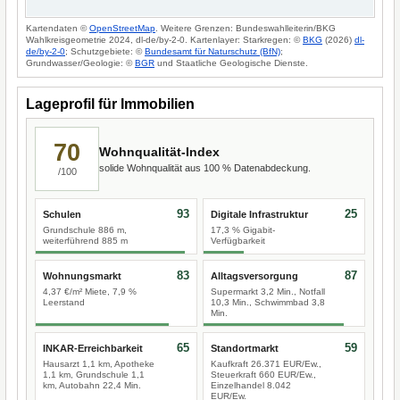
Kartendaten ©
OpenStreetMap
. Weitere Grenzen: Bundeswahlleiterin/BKG
Wahlkreisgeometrie 2024, dl-de/by-2-0. Kartenlayer: Starkregen: ©
BKG
(2026)
dl-
de/by-2-0
; Schutzgebiete: ©
Bundesamt für Naturschutz (BfN)
;
Grundwasser/Geologie: ©
BGR
und Staatliche Geologische Dienste.
Lageprofil für Immobilien
70
Wohnqualität-Index
solide Wohnqualität aus 100 % Datenabdeckung.
/100
93
25
Schulen
Digitale Infrastruktur
Grundschule 886 m,
17,3 % Gigabit-
weiterführend 885 m
Verfügbarkeit
83
87
Wohnungsmarkt
Alltagsversorgung
4,37 €/m² Miete, 7,9 %
Supermarkt 3,2 Min., Notfall
Leerstand
10,3 Min., Schwimmbad 3,8
Min.
65
59
INKAR-Erreichbarkeit
Standortmarkt
Hausarzt 1,1 km, Apotheke
Kaufkraft 26.371 EUR/Ew.,
1,1 km, Grundschule 1,1
Steuerkraft 660 EUR/Ew.,
km, Autobahn 22,4 Min.
Einzelhandel 8.042
EUR/Ew.