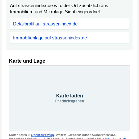
Auf strassenindex.de wird der Ort zusätzlich aus
Immobilien- und Mikrolage-Sicht eingeordnet.
Detailprofil auf strassenindex.de
Immobilienlage auf strassenindex.de
Karte und Lage
Karte laden
Friedrichsgraben
Kartendaten ©
OpenStreetMap
. Weitere Grenzen: Bundeswahlleiterin/BKG
Wahlkreisgeometrie 2024, dl-de/by-2-0. Kartenlayer: Starkregen: ©
BKG
(2026)
dl-