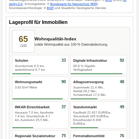
de/by-2-0
; Schutzgebiete: ©
Bundesamt für Naturschutz (BfN)
;
Grundwasser/Geologie: ©
BGR
und Staatliche Geologische Dienste.
Lageprofil für Immobilien
65
Wohnqualität-Index
solide Wohnqualität aus 100 % Datenabdeckung.
/100
33
92
Schulen
Digitale Infrastruktur
Grundschule 6,5 km,
90,9 % Gigabit-
weiterführend 6,7 km
Verfügbarkeit
90
48
Wohnungsmarkt
Alltagsversorgung
3,83 €/m² Miete
Supermarkt 11,4 Min.,
Notfall 28,2 Min.,
Schwimmbad 17,0 Min.
37
49
INKAR-Erreichbarkeit
Standortmarkt
Hausarzt 7,0 km, Apotheke
Kaufkraft 22.927 EUR/Ew.,
7,9 km, Grundschule 6,7
Steuerkraft 345 EUR/Ew.,
km, Autobahn 25,5 Min.
Einzelhandel 8.308
EUR/Ew.
75
76
Regionale Sozialstruktur
Fernstraßenumfeld