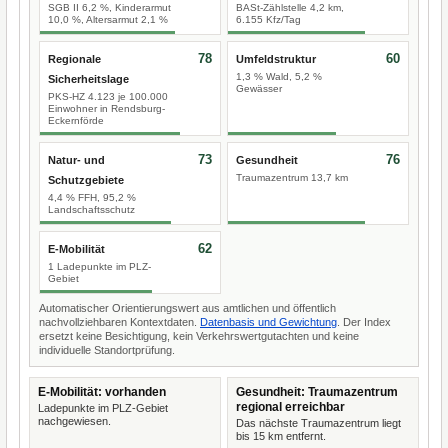
SGB II 6,2 %, Kinderarmut
BASt-Zählstelle 4,2 km,
10,0 %, Altersarmut 2,1 %
6.155 Kfz/Tag
78
60
Regionale
Umfeldstruktur
1,3 % Wald, 5,2 %
Sicherheitslage
Gewässer
PKS-HZ 4.123 je 100.000
Einwohner in Rendsburg-
Eckernförde
73
76
Natur- und
Gesundheit
Traumazentrum 13,7 km
Schutzgebiete
4,4 % FFH, 95,2 %
Landschaftsschutz
62
E-Mobilität
1 Ladepunkte im PLZ-
Gebiet
Automatischer Orientierungswert aus amtlichen und öffentlich
nachvollziehbaren Kontextdaten.
Datenbasis und Gewichtung
. Der Index
ersetzt keine Besichtigung, kein Verkehrswertgutachten und keine
individuelle Standortprüfung.
E-Mobilität: vorhanden
Gesundheit: Traumazentrum
regional erreichbar
Ladepunkte im PLZ-Gebiet
nachgewiesen.
Das nächste Traumazentrum liegt
bis 15 km entfernt.