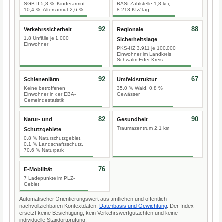
SGB II 5,8 %, Kinderarmut
BASt-Zählstelle 1,8 km,
10,4 %, Altersarmut 2,6 %
8.213 Kfz/Tag
92
88
Verkehrssicherheit
Regionale
1,8 Unfälle je 1.000
Sicherheitslage
Einwohner
PKS-HZ 3.911 je 100.000
Einwohner im Landkreis
Schwalm-Eder-Kreis
92
67
Schienenlärm
Umfeldstruktur
Keine betroffenen
35,0 % Wald, 0,8 %
Einwohner in der EBA-
Gewässer
Gemeindestatistik
82
90
Natur- und
Gesundheit
Traumazentrum 2,1 km
Schutzgebiete
0,8 % Naturschutzgebiet,
0,1 % Landschaftsschutz,
70,6 % Naturpark
76
E-Mobilität
7 Ladepunkte im PLZ-
Gebiet
Automatischer Orientierungswert aus amtlichen und öffentlich
nachvollziehbaren Kontextdaten.
Datenbasis und Gewichtung
. Der Index
ersetzt keine Besichtigung, kein Verkehrswertgutachten und keine
individuelle Standortprüfung.