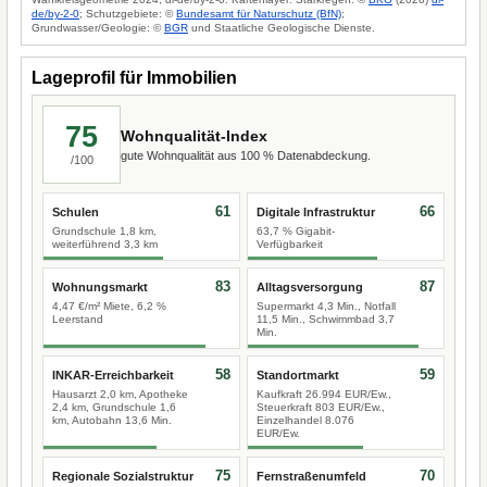
de/by-2-0
; Schutzgebiete: ©
Bundesamt für Naturschutz (BfN)
;
Grundwasser/Geologie: ©
BGR
und Staatliche Geologische Dienste.
Lageprofil für Immobilien
75
Wohnqualität-Index
gute Wohnqualität aus 100 % Datenabdeckung.
/100
61
66
Schulen
Digitale Infrastruktur
Grundschule 1,8 km,
63,7 % Gigabit-
weiterführend 3,3 km
Verfügbarkeit
83
87
Wohnungsmarkt
Alltagsversorgung
4,47 €/m² Miete, 6,2 %
Supermarkt 4,3 Min., Notfall
Leerstand
11,5 Min., Schwimmbad 3,7
Min.
58
59
INKAR-Erreichbarkeit
Standortmarkt
Hausarzt 2,0 km, Apotheke
Kaufkraft 26.994 EUR/Ew.,
2,4 km, Grundschule 1,6
Steuerkraft 803 EUR/Ew.,
km, Autobahn 13,6 Min.
Einzelhandel 8.076
EUR/Ew.
75
70
Regionale Sozialstruktur
Fernstraßenumfeld