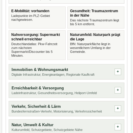
E-Mobilität: vorhanden
Gesundheit: Traumazentrum
in der Nähe
Ladepunkte im PLZ-Gebiet
nachgewiesen.
Das nächste Traumazentrum liegt
bis 5 km entfernt.
Nahversorgung: Supermarkt
Naturumfeld: Naturpark prägt
schnell erreichbar
die Lage
Deutschlandatlas: Pkw-Fahrzeit
BfN: Naturparkfläche liegt in
zum nächsten
wesentlichem Umfang in der
Supermarkt/Discounter bis 5
Gemeinde.
Minuten.
Immobilien & Wohnungsmarkt
Digitale Infrastruktur, Energieanlagen, Regionale Kaufkraft
Erreichbarkeit & Versorgung
Ladeinfrastruktur, Gesundheitsversorgung, Heliport-Umfeld
Verkehr, Sicherheit & Lärm
Bundesfernstraßen-Verkehr, Motorisierung, Verkehrssicherheit
Natur, Umwelt & Kultur
Kulturumfeld, Schutzgebiete, Schutzgebiete Nähe