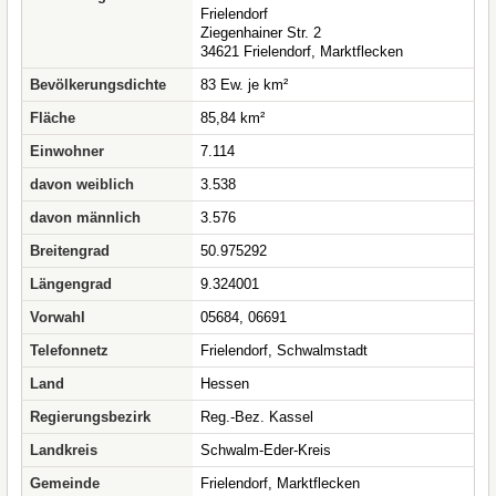
Frielendorf
Ziegenhainer Str. 2
34621 Frielendorf, Marktflecken
Bevölkerungsdichte
83 Ew. je km²
Fläche
85,84 km²
Einwohner
7.114
davon weiblich
3.538
davon männlich
3.576
Breitengrad
50.975292
Längengrad
9.324001
Vorwahl
05684, 06691
Telefonnetz
Frielendorf, Schwalmstadt
Land
Hessen
Regierungsbezirk
Reg.-Bez. Kassel
Landkreis
Schwalm-Eder-Kreis
Gemeinde
Frielendorf, Marktflecken