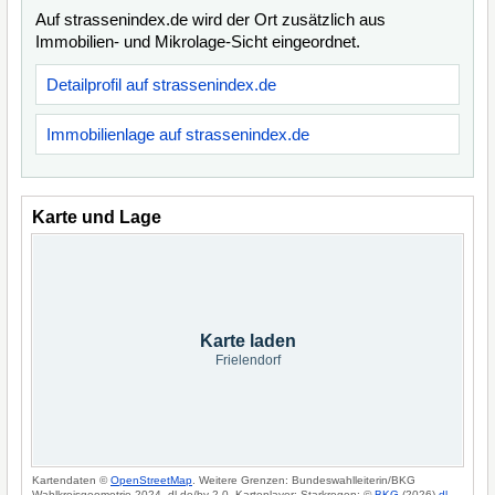
Auf strassenindex.de wird der Ort zusätzlich aus
Immobilien- und Mikrolage-Sicht eingeordnet.
Detailprofil auf strassenindex.de
Immobilienlage auf strassenindex.de
Karte und Lage
Karte laden
Frielendorf
Kartendaten ©
OpenStreetMap
. Weitere Grenzen: Bundeswahlleiterin/BKG
Wahlkreisgeometrie 2024, dl-de/by-2-0. Kartenlayer: Starkregen: ©
BKG
(2026)
dl-