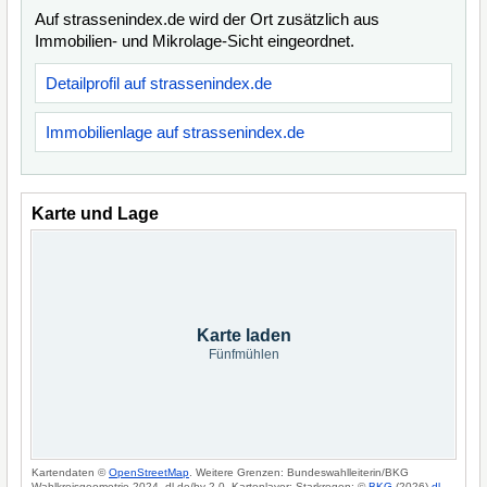
Auf strassenindex.de wird der Ort zusätzlich aus
Immobilien- und Mikrolage-Sicht eingeordnet.
Detailprofil auf strassenindex.de
Immobilienlage auf strassenindex.de
Karte und Lage
Karte laden
Fünfmühlen
Kartendaten ©
OpenStreetMap
. Weitere Grenzen: Bundeswahlleiterin/BKG
Wahlkreisgeometrie 2024, dl-de/by-2-0. Kartenlayer: Starkregen: ©
BKG
(2026)
dl-