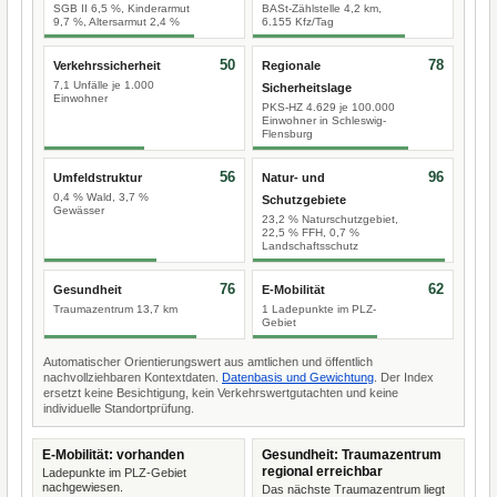
SGB II 6,5 %, Kinderarmut
BASt-Zählstelle 4,2 km,
9,7 %, Altersarmut 2,4 %
6.155 Kfz/Tag
50
78
Verkehrssicherheit
Regionale
7,1 Unfälle je 1.000
Sicherheitslage
Einwohner
PKS-HZ 4.629 je 100.000
Einwohner in Schleswig-
Flensburg
56
96
Umfeldstruktur
Natur- und
0,4 % Wald, 3,7 %
Schutzgebiete
Gewässer
23,2 % Naturschutzgebiet,
22,5 % FFH, 0,7 %
Landschaftsschutz
76
62
Gesundheit
E-Mobilität
Traumazentrum 13,7 km
1 Ladepunkte im PLZ-
Gebiet
Automatischer Orientierungswert aus amtlichen und öffentlich
nachvollziehbaren Kontextdaten.
Datenbasis und Gewichtung
. Der Index
ersetzt keine Besichtigung, kein Verkehrswertgutachten und keine
individuelle Standortprüfung.
E-Mobilität: vorhanden
Gesundheit: Traumazentrum
regional erreichbar
Ladepunkte im PLZ-Gebiet
nachgewiesen.
Das nächste Traumazentrum liegt