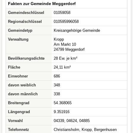
Fakten zur Gemeinde Meggerdorf
Gemeindeschlüssel
01059058
Regionalschlüssel
010595996058
Gemeindetyp
Kreisangehörige Gemeinde
Verwaltung
Kropp
Am Markt 10
24799 Meggerdorf
Bevölkerungsdichte
28 Ew. je km²
Fläche
24,11 km²
Einwohner
686
davon weiblich
348
davon männlich
338
Breitengrad
54.368065
Längengrad
9.351916
Vorwahl
04339, 04624, 04885
Telefonnetz
Christiansholm, Kropp, Bergenhusen