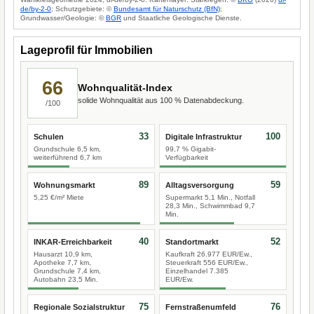
de/by-2-0
; Schutzgebiete: ©
Bundesamt für Naturschutz (BfN)
;
Grundwasser/Geologie: ©
BGR
und Staatliche Geologische Dienste.
Lageprofil für Immobilien
66
Wohnqualität-Index
solide Wohnqualität aus 100 % Datenabdeckung.
/100
33
100
Schulen
Digitale Infrastruktur
Grundschule 6,5 km,
99,7 % Gigabit-
weiterführend 6,7 km
Verfügbarkeit
89
59
Wohnungsmarkt
Alltagsversorgung
5,25 €/m² Miete
Supermarkt 5,1 Min., Notfall
28,3 Min., Schwimmbad 9,7
Min.
40
52
INKAR-Erreichbarkeit
Standortmarkt
Hausarzt 10,9 km,
Kaufkraft 26.977 EUR/Ew.,
Apotheke 7,7 km,
Steuerkraft 556 EUR/Ew.,
Grundschule 7,4 km,
Einzelhandel 7.385
Autobahn 23,5 Min.
EUR/Ew.
75
76
Regionale Sozialstruktur
Fernstraßenumfeld