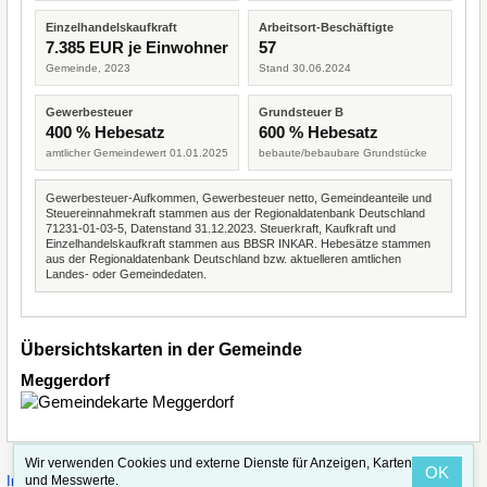
Einzelhandelskaufkraft
Arbeitsort-Beschäftigte
7.385 EUR je Einwohner
57
Gemeinde, 2023
Stand 30.06.2024
Gewerbesteuer
Grundsteuer B
400 % Hebesatz
600 % Hebesatz
amtlicher Gemeindewert 01.01.2025
bebaute/bebaubare Grundstücke
Gewerbesteuer-Aufkommen, Gewerbesteuer netto, Gemeindeanteile und
Steuereinnahmekraft stammen aus der Regionaldatenbank Deutschland
71231-01-03-5, Datenstand 31.12.2023. Steuerkraft, Kaufkraft und
Einzelhandelskaufkraft stammen aus BBSR INKAR. Hebesätze stammen
aus der Regionaldatenbank Deutschland bzw. aktuelleren amtlichen
Landes- oder Gemeindedaten.
Übersichtskarten in der Gemeinde
Meggerdorf
Wir verwenden Cookies und externe Dienste für Anzeigen, Karten
OK
·
·
und Messwerte.
Impressum
Straßenindex
Valid CSS