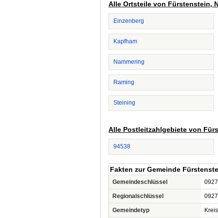
Alle Ortsteile von Fürstenstein,
Einzenberg
Kapfham
Nammering
Raming
Steining
Alle Postleitzahlgebiete von Für
94538
Fakten zur Gemeinde Fürstenste
Gemeindeschlüssel
0927
Regionalschlüssel
0927
Gemeindetyp
Krei