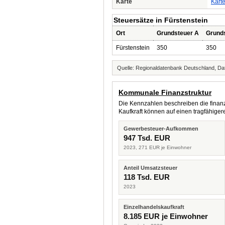
Karte
Kart
Steuersätze in Fürstenstein
Ort
Grundsteuer A
Grund
Fürstenstein
350
350
Quelle: Regionaldatenbank Deutschland, Dat
Kommunale Finanzstruktur
Die Kennzahlen beschreiben die finanzi
Kaufkraft können auf einen tragfähig
Gewerbesteuer-Aufkommen
947 Tsd. EUR
2023, 271 EUR je Einwohner
Anteil Umsatzsteuer
118 Tsd. EUR
2023
Einzelhandelskaufkraft
8.185 EUR je Einwohner