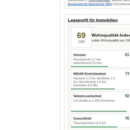
Kartendaten ©
OpenStreetMap
. Weitere Gren
Bundesamt für Naturschutz (BfN)
; Grundwasse
Lageprofil für Immobilien
69
Wohnqualität-Inde
solide Wohnqualität aus 1
/100
61
Schulen
Grundschule 1,7 km,
weiterführend 3,2 km
73
INKAR-Erreichbarkeit
Hausarzt 1,2 km, Apotheke 1,4
km, Grundschule 1,4 km,
Autobahn 9,8 Min.
92
Verkehrssicherheit
0,9 Unfälle je 1.000 Einwohner
76
Gesundheit
Traumazentrum 11,0 km