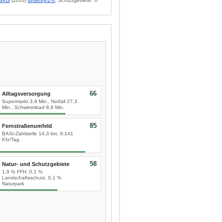
BKG
(2026)
dl-de/by-2-0
; Schutzgebiete: ©
66
Alltagsversorgung
Supermarkt 3,9 Min., Notfall 27,3
Min., Schwimmbad 8,8 Min.
85
Fernstraßenumfeld
BASt-Zählstelle 14,3 km, 9.141
Kfz/Tag
58
Natur- und Schutzgebiete
1,9 % FFH, 0,1 %
Landschaftsschutz, 0,1 %
Naturpark