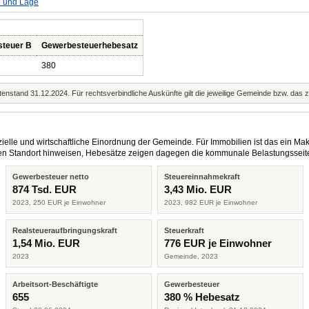
e und Lage
steuer B
Gewerbesteuerhebesatz
380
enstand 31.12.2024. Für rechtsverbindliche Auskünfte gilt die jeweilige Gemeinde bzw. das 
elle und wirtschaftliche Einordnung der Gemeinde. Für Immobilien ist das ein Mak
eren Standort hinweisen, Hebesätze zeigen dagegen die kommunale Belastungsseit
Gewerbesteuer netto
Steuereinnahmekraft
874 Tsd. EUR
3,43 Mio. EUR
2023, 250 EUR je Einwohner
2023, 982 EUR je Einwohner
Realsteueraufbringungskraft
Steuerkraft
1,54 Mio. EUR
776 EUR je Einwohner
2023
Gemeinde, 2023
Arbeitsort-Beschäftigte
Gewerbesteuer
655
380 % Hebesatz