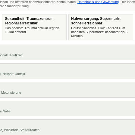
ichen und öffentlich nachvollziehbaren Kontextdaten.
Datenbasis und Gewichtung
. Der Index
lle Standortprüfung.
Gesundheit: Traumazentrum
Nahversorgung: Supermarkt
regional erreichbar
schnell erreichbar
Das nächste Traumazentrum liegt bis
Deutschlandatlas: Pkw-Fahrzeit zum
15 km entfernt.
nächsten Supermarkt/Discounter bis 5
Minuten.
ionale Kaufkraft
, Heliport-Umfeld
 Motorisierung
te Nähe
e, Wahlkreis-Strukturdaten