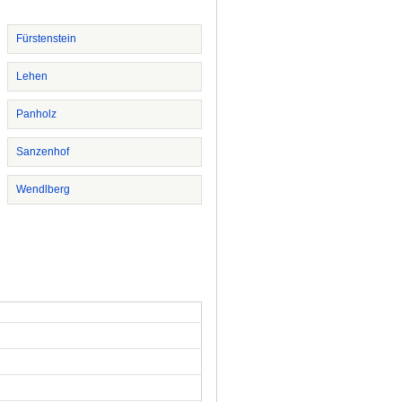
Fürstenstein
Lehen
Panholz
Sanzenhof
Wendlberg