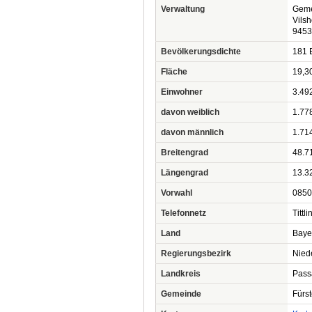
Verwaltung
Geme
Vilsh
9453
Bevölkerungsdichte
181 
Fläche
19,3
Einwohner
3.49
davon weiblich
1.77
davon männlich
1.71
Breitengrad
48.7
Längengrad
13.3
Vorwahl
0850
Telefonnetz
Tittl
Land
Baye
Regierungsbezirk
Nied
Landkreis
Pass
Gemeinde
Fürst