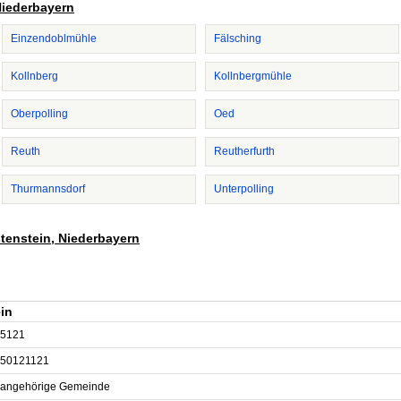
 Niederbayern
Einzendoblmühle
Fälsching
Kollnberg
Kollnbergmühle
Oberpolling
Oed
Reuth
Reutherfurth
Thurmannsdorf
Unterpolling
stenstein, Niederbayern
in
5121
50121121
sangehörige Gemeinde