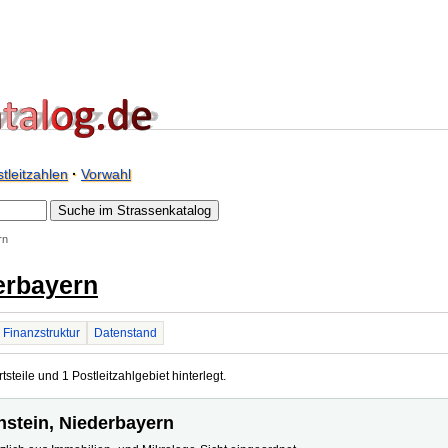
tleitzahlen
·
Vorwahl
rn
erbayern
Finanzstruktur
Datenstand
steile und 1 Postleitzahlgebiet hinterlegt.
enstein, Niederbayern