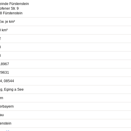
inde Fürstenstein
ofener Str. 9
8 Fürstenstein
Ew. je km²
0 km²
2
8
4
18967
29631
4, 08544
ing, Eging a See
rn
erbayern
au
enstein