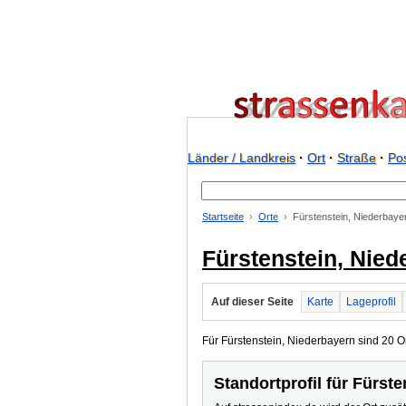
Länder / Landkreis
·
Ort
·
Straße
·
Pos
Startseite
Orte
Fürstenstein, Niederbaye
Fürstenstein, Nied
Auf dieser Seite
Karte
Lageprofil
Für Fürstenstein, Niederbayern sind 20 Ort
Standortprofil für Fürst