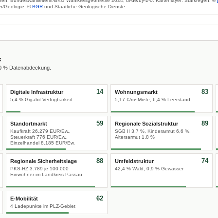
zen: Bundeswahlleiterin/BKG Wahlkreisgeometrie 2024, dl-de/by-2-0. Kartenlayer: Starkregen: ©
r/Geologie: ©
BGR
und Staatliche Geologische Dienste.
x
00 % Datenabdeckung.
14
83
Digitale Infrastruktur
Wohnungsmarkt
5,4 % Gigabit-Verfügbarkeit
5,17 €/m² Miete, 6,4 % Leerstand
59
89
Standortmarkt
Regionale Sozialstruktur
Kaufkraft 26.279 EUR/Ew.,
SGB II 3,7 %, Kinderarmut 6,6 %,
Steuerkraft 776 EUR/Ew.,
Altersarmut 1,8 %
Einzelhandel 8.185 EUR/Ew.
88
74
Regionale Sicherheitslage
Umfeldstruktur
PKS-HZ 3.789 je 100.000
42,4 % Wald, 0,9 % Gewässer
Einwohner im Landkreis Passau
62
E-Mobilität
4 Ladepunkte im PLZ-Gebiet