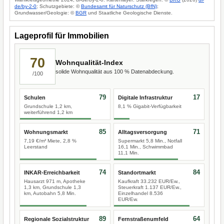
de/by-2-0
; Schutzgebiete: ©
Bundesamt für Naturschutz (BfN)
;
Grundwasser/Geologie: ©
BGR
und Staatliche Geologische Dienste.
Lageprofil für Immobilien
70
Wohnqualität-Index
solide Wohnqualität aus 100 % Datenabdeckung.
/100
79
17
Schulen
Digitale Infrastruktur
Grundschule 1,2 km,
8,1 % Gigabit-Verfügbarkeit
weiterführend 1,2 km
85
71
Wohnungsmarkt
Alltagsversorgung
7,19 €/m² Miete, 2,8 %
Supermarkt 5,8 Min., Notfall
Leerstand
16,1 Min., Schwimmbad
11,1 Min.
74
84
INKAR-Erreichbarkeit
Standortmarkt
Hausarzt 971 m, Apotheke
Kaufkraft 33.232 EUR/Ew.,
1,3 km, Grundschule 1,3
Steuerkraft 1.137 EUR/Ew.,
km, Autobahn 5,8 Min.
Einzelhandel 8.536
EUR/Ew.
89
64
Regionale Sozialstruktur
Fernstraßenumfeld