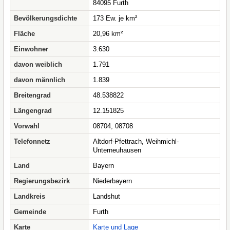
84095 Furth
Bevölkerungsdichte
173 Ew. je km²
Fläche
20,96 km²
Einwohner
3.630
davon weiblich
1.791
davon männlich
1.839
Breitengrad
48.538822
Längengrad
12.151825
Vorwahl
08704, 08708
Telefonnetz
Altdorf-Pfettrach, Weihmichl-
Unterneuhausen
Land
Bayern
Regierungsbezirk
Niederbayern
Landkreis
Landshut
Gemeinde
Furth
Karte
Karte und Lage