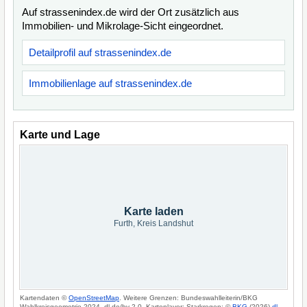
Auf strassenindex.de wird der Ort zusätzlich aus
Immobilien- und Mikrolage-Sicht eingeordnet.
Detailprofil auf strassenindex.de
Immobilienlage auf strassenindex.de
Karte und Lage
Karte laden
Furth, Kreis Landshut
Kartendaten ©
OpenStreetMap
. Weitere Grenzen: Bundeswahlleiterin/BKG
Wahlkreisgeometrie 2024, dl-de/by-2-0. Kartenlayer: Starkregen: ©
BKG
(2026)
dl-