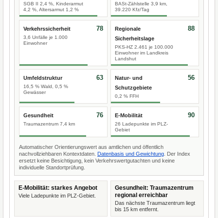
SGB II 2,4 %, Kinderarmut
BASt-Zählstelle 3,9 km,
4,2 %, Altersarmut 1,2 %
39.220 Kfz/Tag
78
88
Verkehrssicherheit
Regionale
3,6 Unfälle je 1.000
Sicherheitslage
Einwohner
PKS-HZ 2.461 je 100.000
Einwohner im Landkreis
Landshut
63
56
Umfeldstruktur
Natur- und
16,5 % Wald, 0,5 %
Schutzgebiete
Gewässer
0,2 % FFH
76
90
Gesundheit
E-Mobilität
Traumazentrum 7,4 km
26 Ladepunkte im PLZ-
Gebiet
Automatischer Orientierungswert aus amtlichen und öffentlich
nachvollziehbaren Kontextdaten.
Datenbasis und Gewichtung
. Der Index
ersetzt keine Besichtigung, kein Verkehrswertgutachten und keine
individuelle Standortprüfung.
E-Mobilität: starkes Angebot
Gesundheit: Traumazentrum
regional erreichbar
Viele Ladepunkte im PLZ-Gebiet.
Das nächste Traumazentrum liegt
bis 15 km entfernt.