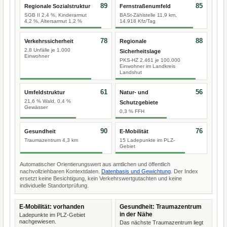
89
85
Regionale Sozialstruktur
Fernstraßenumfeld
SGB II 2,4 %, Kinderarmut
BASt-Zählstelle 11,9 km,
4,2 %, Altersarmut 1,2 %
14.918 Kfz/Tag
78
88
Verkehrssicherheit
Regionale
2,8 Unfälle je 1.000
Sicherheitslage
Einwohner
PKS-HZ 2.461 je 100.000
Einwohner im Landkreis
Landshut
61
56
Umfeldstruktur
Natur- und
21,6 % Wald, 0,4 %
Schutzgebiete
Gewässer
0,3 % FFH
90
76
Gesundheit
E-Mobilität
Traumazentrum 4,3 km
15 Ladepunkte im PLZ-
Gebiet
Automatischer Orientierungswert aus amtlichen und öffentlich
nachvollziehbaren Kontextdaten.
Datenbasis und Gewichtung
. Der Index
ersetzt keine Besichtigung, kein Verkehrswertgutachten und keine
individuelle Standortprüfung.
E-Mobilität: vorhanden
Gesundheit: Traumazentrum
in der Nähe
Ladepunkte im PLZ-Gebiet
nachgewiesen.
Das nächste Traumazentrum liegt