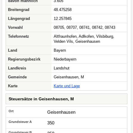
davon männlich
3.605
Breitengrad
48.475258
Längengrad
12.257845
Vorwahl
08705, 08707, 08741, 08742, 08743
Telefonnetz
Altfraunhofen, Adlkofen, Vilsbiburg,
Velden Vils, Geisenhausen
Land
Bayern
Regierungsbezirk
Niederbayern
Landkreis
Landshut
Gemeinde
Geisenhausen, M
Karte
Karte und Lage
Steuersätze in Geisenhausen, M
Geisenhausen
350