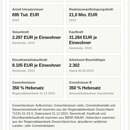
Anteil Umsatzsteuer
Realsteueraufbringungskraft
695 Tsd. EUR
21,0 Mio. EUR
2023
2023
Steuerkraft
Kaufkraft
2.297 EUR je Einwohner
31.284 EUR je
Einwohner
Gemeinde, 2023
Gemeinde, 2023
Einzelhandelskaufkraft
Arbeitsort-Beschäftigte
8.105 EUR je Einwohner
2.302
Gemeinde, 2023
Stand 30.06.2024
Gewerbesteuer
Grundsteuer B
350 % Hebesatz
350 % Hebesatz
Regionaldatenbank 31.12.2024
bebaute/bebaubare Grundstücke
Gewerbesteuer-Aufkommen, Gewerbesteuer netto, Gemeindeanteile und
Steuereinnahmekraft stammen aus der Regionaldatenbank Deutschland
71231-01-03-5, Datenstand 31.12.2023. Steuerkraft, Kaufkraft und
Einzelhandelskaufkraft stammen aus BBSR INKAR. Hebesätze stammen
aus der Regionaldatenbank Deutschland bzw. aktuelleren amtlichen
Landes- oder Gemeindedaten.