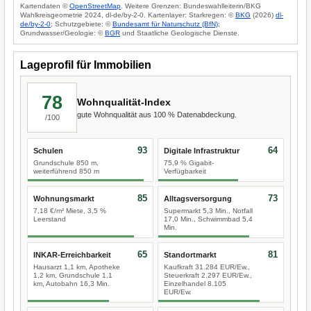
Kartendaten ©
OpenStreetMap
. Weitere Grenzen: Bundeswahlleiterin/BKG
Wahlkreisgeometrie 2024, dl-de/by-2-0. Kartenlayer: Starkregen: ©
BKG
(2026)
dl-
de/by-2-0
; Schutzgebiete: ©
Bundesamt für Naturschutz (BfN)
;
Grundwasser/Geologie: ©
BGR
und Staatliche Geologische Dienste.
Lageprofil für Immobilien
78
Wohnqualität-Index
gute Wohnqualität aus 100 % Datenabdeckung.
/100
93
64
Schulen
Digitale Infrastruktur
Grundschule 850 m,
75,9 % Gigabit-
weiterführend 850 m
Verfügbarkeit
85
73
Wohnungsmarkt
Alltagsversorgung
7,18 €/m² Miete, 3,5 %
Supermarkt 5,3 Min., Notfall
Leerstand
17,0 Min., Schwimmbad 5,4
Min.
65
81
INKAR-Erreichbarkeit
Standortmarkt
Hausarzt 1,1 km, Apotheke
Kaufkraft 31.284 EUR/Ew.,
1,2 km, Grundschule 1,1
Steuerkraft 2.297 EUR/Ew.,
km, Autobahn 16,3 Min.
Einzelhandel 8.105
EUR/Ew.