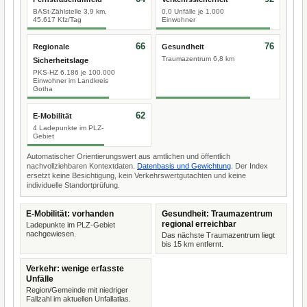
BASt-Zählstelle 3,9 km,
0,0 Unfälle je 1.000
45.617 Kfz/Tag
Einwohner
66
76
Regionale
Gesundheit
Traumazentrum 6,8 km
Sicherheitslage
PKS-HZ 6.186 je 100.000
Einwohner im Landkreis
Gotha
62
E-Mobilität
4 Ladepunkte im PLZ-
Gebiet
Automatischer Orientierungswert aus amtlichen und öffentlich
nachvollziehbaren Kontextdaten.
Datenbasis und Gewichtung
. Der Index
ersetzt keine Besichtigung, kein Verkehrswertgutachten und keine
individuelle Standortprüfung.
E-Mobilität: vorhanden
Gesundheit: Traumazentrum
regional erreichbar
Ladepunkte im PLZ-Gebiet
nachgewiesen.
Das nächste Traumazentrum liegt
bis 15 km entfernt.
Verkehr: wenige erfasste
Unfälle
Region/Gemeinde mit niedriger
Fallzahl im aktuellen Unfallatlas.