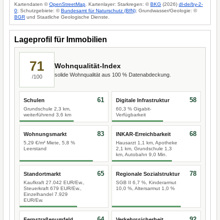
Kartendaten ©
OpenStreetMap
. Kartenlayer: Starkregen: ©
BKG
(2026)
dl-de/by-2-
0
; Schutzgebiete: ©
Bundesamt für Naturschutz (BfN)
; Grundwasser/Geologie: ©
BGR
und Staatliche Geologische Dienste.
Lageprofil für Immobilien
71
Wohnqualität-Index
solide Wohnqualität aus 100 % Datenabdeckung.
/100
61
58
Schulen
Digitale Infrastruktur
Grundschule 2,3 km,
60,3 % Gigabit-
weiterführend 3,6 km
Verfügbarkeit
83
68
Wohnungsmarkt
INKAR-Erreichbarkeit
5,29 €/m² Miete, 5,8 %
Hausarzt 1,1 km, Apotheke
Leerstand
2,1 km, Grundschule 1,3
km, Autobahn 9,0 Min.
65
78
Standortmarkt
Regionale Sozialstruktur
Kaufkraft 27.042 EUR/Ew.,
SGB II 6,7 %, Kinderarmut
Steuerkraft 679 EUR/Ew.,
10,0 %, Altersarmut 1,0 %
Einzelhandel 7.929
EUR/Ew.
64
92
Fernstraßenumfeld
Verkehrssicherheit