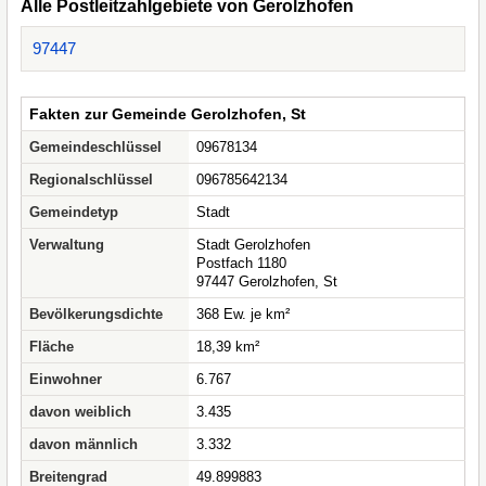
Alle Postleitzahlgebiete von Gerolzhofen
97447
Fakten zur Gemeinde Gerolzhofen, St
Gemeindeschlüssel
09678134
Regionalschlüssel
096785642134
Gemeindetyp
Stadt
Verwaltung
Stadt Gerolzhofen
Postfach 1180
97447 Gerolzhofen, St
Bevölkerungsdichte
368 Ew. je km²
Fläche
18,39 km²
Einwohner
6.767
davon weiblich
3.435
davon männlich
3.332
Breitengrad
49.899883