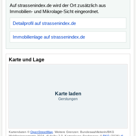
Auf strassenindex.de wird der Ort zusätzlich aus
Immobilien- und Mikrolage-Sicht eingeordnet.
Detailprofil auf strassenindex.de
Immobilienlage auf strassenindex.de
Karte und Lage
Karte laden
Gerstungen
Kartendaten ©
OpenStreetMap
. Weitere Grenzen: Bundeswahlleiterin/BKG
Wahlkreisgeometrie 2024, dl-de/by-2-0. Kartenlayer: Starkregen: ©
BKG
(2026)
dl-