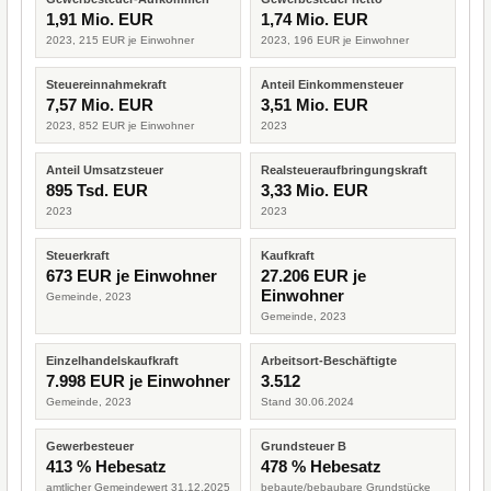
1,91 Mio. EUR
1,74 Mio. EUR
2023, 215 EUR je Einwohner
2023, 196 EUR je Einwohner
Steuereinnahmekraft
Anteil Einkommensteuer
7,57 Mio. EUR
3,51 Mio. EUR
2023, 852 EUR je Einwohner
2023
Anteil Umsatzsteuer
Realsteueraufbringungskraft
895 Tsd. EUR
3,33 Mio. EUR
2023
2023
Steuerkraft
Kaufkraft
673 EUR je Einwohner
27.206 EUR je
Einwohner
Gemeinde, 2023
Gemeinde, 2023
Einzelhandelskaufkraft
Arbeitsort-Beschäftigte
7.998 EUR je Einwohner
3.512
Gemeinde, 2023
Stand 30.06.2024
Gewerbesteuer
Grundsteuer B
413 % Hebesatz
478 % Hebesatz
amtlicher Gemeindewert 31.12.2025
bebaute/bebaubare Grundstücke