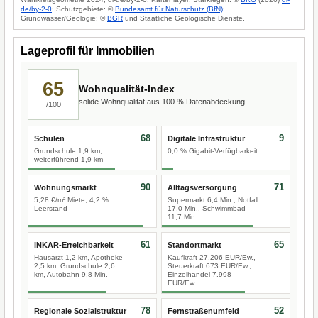
de/by-2-0
; Schutzgebiete: ©
Bundesamt für Naturschutz (BfN)
;
Grundwasser/Geologie: ©
BGR
und Staatliche Geologische Dienste.
Lageprofil für Immobilien
65
Wohnqualität-Index
solide Wohnqualität aus 100 % Datenabdeckung.
/100
68
9
Schulen
Digitale Infrastruktur
Grundschule 1,9 km,
0,0 % Gigabit-Verfügbarkeit
weiterführend 1,9 km
90
71
Wohnungsmarkt
Alltagsversorgung
5,28 €/m² Miete, 4,2 %
Supermarkt 6,4 Min., Notfall
Leerstand
17,0 Min., Schwimmbad
11,7 Min.
61
65
INKAR-Erreichbarkeit
Standortmarkt
Hausarzt 1,2 km, Apotheke
Kaufkraft 27.206 EUR/Ew.,
2,5 km, Grundschule 2,6
Steuerkraft 673 EUR/Ew.,
km, Autobahn 9,8 Min.
Einzelhandel 7.998
EUR/Ew.
78
52
Regionale Sozialstruktur
Fernstraßenumfeld