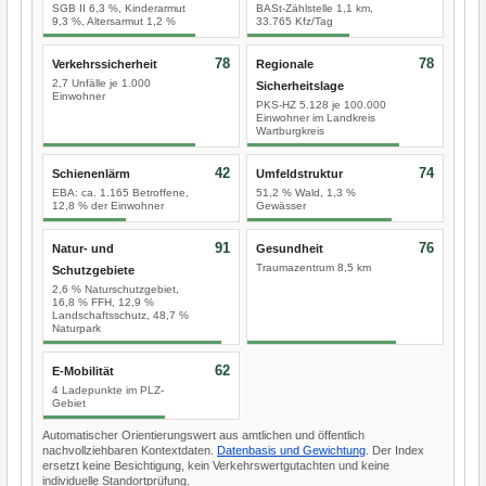
SGB II 6,3 %, Kinderarmut
BASt-Zählstelle 1,1 km,
9,3 %, Altersarmut 1,2 %
33.765 Kfz/Tag
78
78
Verkehrssicherheit
Regionale
2,7 Unfälle je 1.000
Sicherheitslage
Einwohner
PKS-HZ 5.128 je 100.000
Einwohner im Landkreis
Wartburgkreis
42
74
Schienenlärm
Umfeldstruktur
EBA: ca. 1.165 Betroffene,
51,2 % Wald, 1,3 %
12,8 % der Einwohner
Gewässer
91
76
Natur- und
Gesundheit
Traumazentrum 8,5 km
Schutzgebiete
2,6 % Naturschutzgebiet,
16,8 % FFH, 12,9 %
Landschaftsschutz, 48,7 %
Naturpark
62
E-Mobilität
4 Ladepunkte im PLZ-
Gebiet
Automatischer Orientierungswert aus amtlichen und öffentlich
nachvollziehbaren Kontextdaten.
Datenbasis und Gewichtung
. Der Index
ersetzt keine Besichtigung, kein Verkehrswertgutachten und keine
individuelle Standortprüfung.