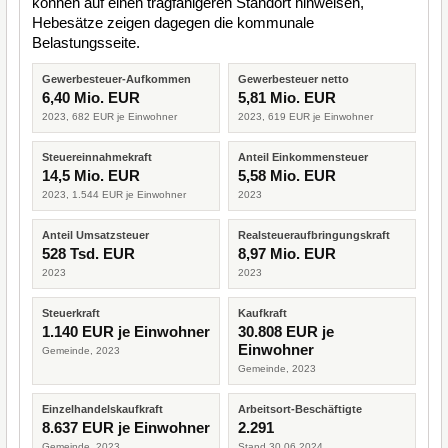
können auf einen tragfähigeren Standort hinweisen,
Hebesätze zeigen dagegen die kommunale
Belastungsseite.
Gewerbesteuer-Aufkommen
Gewerbesteuer netto
6,40 Mio. EUR
5,81 Mio. EUR
2023, 682 EUR je Einwohner
2023, 619 EUR je Einwohner
Steuereinnahmekraft
Anteil Einkommensteuer
14,5 Mio. EUR
5,58 Mio. EUR
2023, 1.544 EUR je Einwohner
2023
Anteil Umsatzsteuer
Realsteueraufbringungskraft
528 Tsd. EUR
8,97 Mio. EUR
2023
2023
Steuerkraft
Kaufkraft
1.140 EUR je Einwohner
30.808 EUR je
Einwohner
Gemeinde, 2023
Gemeinde, 2023
Einzelhandelskaufkraft
Arbeitsort-Beschäftigte
8.637 EUR je Einwohner
2.291
Gemeinde, 2023
Stand 30.06.2024