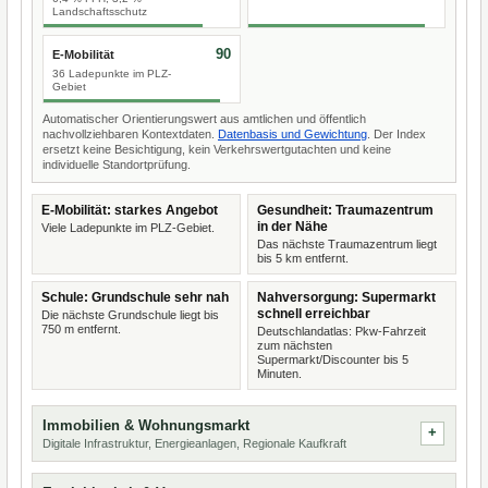
Landschaftsschutz
90
E-Mobilität
36 Ladepunkte im PLZ-
Gebiet
Automatischer Orientierungswert aus amtlichen und öffentlich
nachvollziehbaren Kontextdaten.
Datenbasis und Gewichtung
. Der Index
ersetzt keine Besichtigung, kein Verkehrswertgutachten und keine
individuelle Standortprüfung.
E-Mobilität: starkes Angebot
Gesundheit: Traumazentrum
in der Nähe
Viele Ladepunkte im PLZ-Gebiet.
Das nächste Traumazentrum liegt
bis 5 km entfernt.
Schule: Grundschule sehr nah
Nahversorgung: Supermarkt
schnell erreichbar
Die nächste Grundschule liegt bis
750 m entfernt.
Deutschlandatlas: Pkw-Fahrzeit
zum nächsten
Supermarkt/Discounter bis 5
Minuten.
Immobilien & Wohnungsmarkt
Digitale Infrastruktur, Energieanlagen, Regionale Kaufkraft