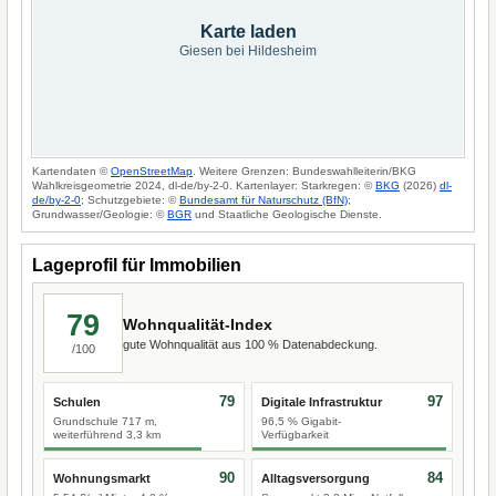
Karte laden
Giesen bei Hildesheim
Kartendaten ©
OpenStreetMap
. Weitere Grenzen: Bundeswahlleiterin/BKG
Wahlkreisgeometrie 2024, dl-de/by-2-0. Kartenlayer: Starkregen: ©
BKG
(2026)
dl-
de/by-2-0
; Schutzgebiete: ©
Bundesamt für Naturschutz (BfN)
;
Grundwasser/Geologie: ©
BGR
und Staatliche Geologische Dienste.
Lageprofil für Immobilien
79
Wohnqualität-Index
gute Wohnqualität aus 100 % Datenabdeckung.
/100
79
97
Schulen
Digitale Infrastruktur
Grundschule 717 m,
96,5 % Gigabit-
weiterführend 3,3 km
Verfügbarkeit
90
84
Wohnungsmarkt
Alltagsversorgung