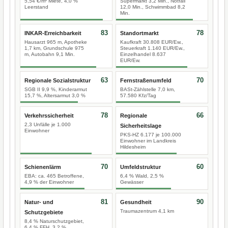
5,54 €/m² Miete, 4,0 %
Supermarkt 3,2 Min., Notfall
Leerstand
12,0 Min., Schwimmbad 8,2
Min.
83
78
INKAR-Erreichbarkeit
Standortmarkt
Hausarzt 965 m, Apotheke
Kaufkraft 30.808 EUR/Ew.,
1,7 km, Grundschule 975
Steuerkraft 1.140 EUR/Ew.,
m, Autobahn 9,1 Min.
Einzelhandel 8.637
EUR/Ew.
63
70
Regionale Sozialstruktur
Fernstraßenumfeld
SGB II 9,9 %, Kinderarmut
BASt-Zählstelle 7,0 km,
15,7 %, Altersarmut 3,0 %
57.580 Kfz/Tag
78
66
Verkehrssicherheit
Regionale
2,3 Unfälle je 1.000
Sicherheitslage
Einwohner
PKS-HZ 6.177 je 100.000
Einwohner im Landkreis
Hildesheim
70
60
Schienenlärm
Umfeldstruktur
EBA: ca. 465 Betroffene,
6,4 % Wald, 2,5 %
4,9 % der Einwohner
Gewässer
81
90
Natur- und
Gesundheit
Traumazentrum 4,1 km
Schutzgebiete
8,4 % Naturschutzgebiet,
6,4 % FFH, 3,2 %