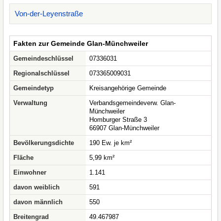
Von-der-Leyenstraße
Fakten zur Gemeinde Glan-Münchweiler
Gemeindeschlüssel
07336031
Regionalschlüssel
073365009031
Gemeindetyp
Kreisangehörige Gemeinde
Verwaltung
Verbandsgemeindeverw. Glan-
Münchweiler
Homburger Straße 3
66907 Glan-Münchweiler
Bevölkerungsdichte
190 Ew. je km²
Fläche
5,99 km²
Einwohner
1.141
davon weiblich
591
davon männlich
550
Breitengrad
49.467987