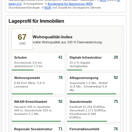
de/by-2-0
; Schutzgebiete: ©
Bundesamt für Naturschutz (BfN)
;
Grundwasser/Geologie: ©
BGR
und Staatliche Geologische Dienste.
Lageprofil für Immobilien
67
Wohnqualität-Index
solide Wohnqualität aus 100 % Datenabdeckung.
/100
41
28
Schulen
Digitale Infrastruktur
Grundschule 3,9 km,
20,3 % Gigabit-
weiterführend 7,0 km
Verfügbarkeit
78
92
Wohnungsmarkt
Alltagsversorgung
6,68 €/m² Miete, 5,6 %
Supermarkt 1,3 Min., Notfall
Leerstand
11,8 Min., Schwimmbad 5,9
Min.
92
75
INKAR-Erreichbarkeit
Standortmarkt
Hausarzt 309 m, Apotheke
Kaufkraft 31.264 EUR/Ew.,
369 m, Grundschule 525 m,
Steuerkraft 1.171 EUR/Ew.,
Autobahn 2,1 Min.
Einzelhandel 8.388
EUR/Ew.
71
76
Regionale Sozialstruktur
Fernstraßenumfeld