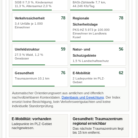
SGB II 7,0 %, Kinderarmut
BASt-Zählstelle 7,7 km,
11,3 %, Altersarmut 2,0 %
44.246 Kfz/Tag
78
78
Verkehrssicherheit
Regionale
3,4 Unfälle je 1.000
Sicherheitslage
Einwohner
PKS-HZ 5.973 je 100.000
Einwohner im Landkreis
Kusel
59
56
Umfeldstruktur
Natur- und
27,5 % Wald, 1,2 %
Schutzgebiete
Gewässer
1,5 % Landschaftsschutz
76
62
Gesundheit
E-Mobilität
Traumazentrum 10,1 km
2 Ladepunkte im PLZ-
Gebiet
Automatischer Orientierungswert aus amtlichen und öffentlich
nachvollziehbaren Kontextdaten.
Datenbasis und Gewichtung
. Der Index
ersetzt keine Besichtigung, kein Verkehrswertgutachten und keine
individuelle Standortprüfung.
E-Mobilität: vorhanden
Gesundheit: Traumazentrum
regional erreichbar
Ladepunkte im PLZ-Gebiet
nachgewiesen.
Das nächste Traumazentrum liegt
bis 15 km entfernt.