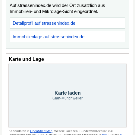
Auf strassenindex.de wird der Ort zusätzlich aus
Immobilien- und Mikrolage-Sicht eingeordnet.
Detailprofil auf strassenindex.de
Immobilienlage auf strassenindex.de
Karte und Lage
Karte laden
Glan-Münchweiler
Kartendaten ©
OpenStreetMap
. Weitere Grenzen: Bundeswahlleiterin/BKG
Wahlkreisgeometrie 2024, dl-de/by-2-0. Kartenlayer: Starkregen: ©
BKG
(2026)
dl-