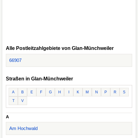
Alle Postleitzahlgebiete von Glan-Münchweiler
66907
Straßen in Glan-Münchweiler
A
B
E
F
G
H
I
K
M
N
P
R
S
T
V
A
Am Hochwald