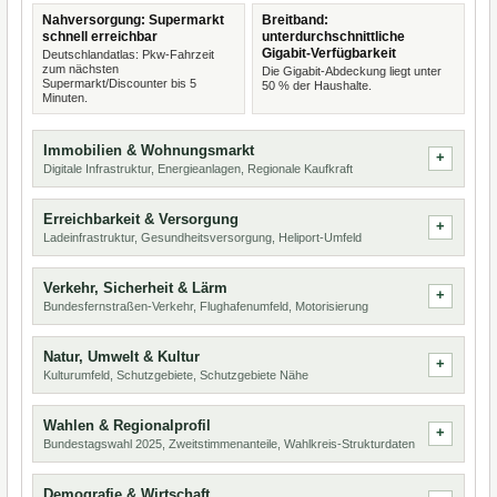
Nahversorgung: Supermarkt
Breitband:
schnell erreichbar
unterdurchschnittliche
Gigabit-Verfügbarkeit
Deutschlandatlas: Pkw-Fahrzeit
zum nächsten
Die Gigabit-Abdeckung liegt unter
Supermarkt/Discounter bis 5
50 % der Haushalte.
Minuten.
Immobilien & Wohnungsmarkt
Digitale Infrastruktur, Energieanlagen, Regionale Kaufkraft
Erreichbarkeit & Versorgung
Ladeinfrastruktur, Gesundheitsversorgung, Heliport-Umfeld
Verkehr, Sicherheit & Lärm
Bundesfernstraßen-Verkehr, Flughafenumfeld, Motorisierung
Natur, Umwelt & Kultur
Kulturumfeld, Schutzgebiete, Schutzgebiete Nähe
Wahlen & Regionalprofil
Bundestagswahl 2025, Zweitstimmenanteile, Wahlkreis-Strukturdaten
Demografie & Wirtschaft