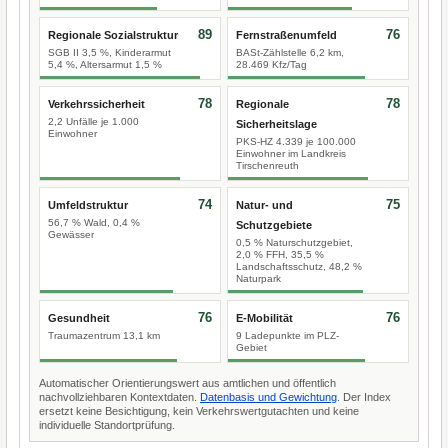
89
76
Regionale Sozialstruktur
Fernstraßenumfeld
SGB II 3,5 %, Kinderarmut
BASt-Zählstelle 6,2 km,
5,4 %, Altersarmut 1,5 %
28.469 Kfz/Tag
78
78
Verkehrssicherheit
Regionale
2,2 Unfälle je 1.000
Sicherheitslage
Einwohner
PKS-HZ 4.339 je 100.000
Einwohner im Landkreis
Tirschenreuth
74
75
Umfeldstruktur
Natur- und
56,7 % Wald, 0,4 %
Schutzgebiete
Gewässer
0,5 % Naturschutzgebiet,
2,0 % FFH, 35,5 %
Landschaftsschutz, 48,2 %
Naturpark
76
76
Gesundheit
E-Mobilität
Traumazentrum 13,1 km
9 Ladepunkte im PLZ-
Gebiet
Automatischer Orientierungswert aus amtlichen und öffentlich
nachvollziehbaren Kontextdaten.
Datenbasis und Gewichtung
. Der Index
ersetzt keine Besichtigung, kein Verkehrswertgutachten und keine
individuelle Standortprüfung.