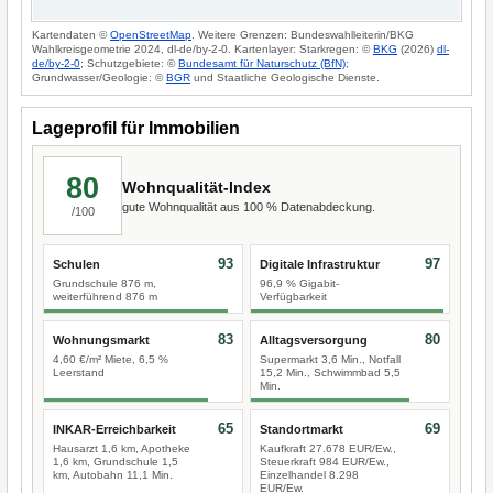
Kartendaten ©
OpenStreetMap
. Weitere Grenzen: Bundeswahlleiterin/BKG
Wahlkreisgeometrie 2024, dl-de/by-2-0. Kartenlayer: Starkregen: ©
BKG
(2026)
dl-
de/by-2-0
; Schutzgebiete: ©
Bundesamt für Naturschutz (BfN)
;
Grundwasser/Geologie: ©
BGR
und Staatliche Geologische Dienste.
Lageprofil für Immobilien
80
Wohnqualität-Index
gute Wohnqualität aus 100 % Datenabdeckung.
/100
93
97
Schulen
Digitale Infrastruktur
Grundschule 876 m,
96,9 % Gigabit-
weiterführend 876 m
Verfügbarkeit
83
80
Wohnungsmarkt
Alltagsversorgung
4,60 €/m² Miete, 6,5 %
Supermarkt 3,6 Min., Notfall
Leerstand
15,2 Min., Schwimmbad 5,5
Min.
65
69
INKAR-Erreichbarkeit
Standortmarkt
Hausarzt 1,6 km, Apotheke
Kaufkraft 27.678 EUR/Ew.,
1,6 km, Grundschule 1,5
Steuerkraft 984 EUR/Ew.,
km, Autobahn 11,1 Min.
Einzelhandel 8.298
EUR/Ew.