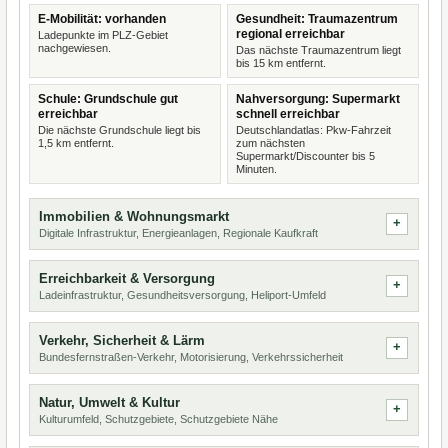
E-Mobilität: vorhanden
Gesundheit: Traumazentrum
regional erreichbar
Ladepunkte im PLZ-Gebiet
nachgewiesen.
Das nächste Traumazentrum liegt
bis 15 km entfernt.
Schule: Grundschule gut
Nahversorgung: Supermarkt
erreichbar
schnell erreichbar
Die nächste Grundschule liegt bis
Deutschlandatlas: Pkw-Fahrzeit
1,5 km entfernt.
zum nächsten
Supermarkt/Discounter bis 5
Minuten.
Immobilien & Wohnungsmarkt
Digitale Infrastruktur, Energieanlagen, Regionale Kaufkraft
Erreichbarkeit & Versorgung
Ladeinfrastruktur, Gesundheitsversorgung, Heliport-Umfeld
Verkehr, Sicherheit & Lärm
Bundesfernstraßen-Verkehr, Motorisierung, Verkehrssicherheit
Natur, Umwelt & Kultur
Kulturumfeld, Schutzgebiete, Schutzgebiete Nähe