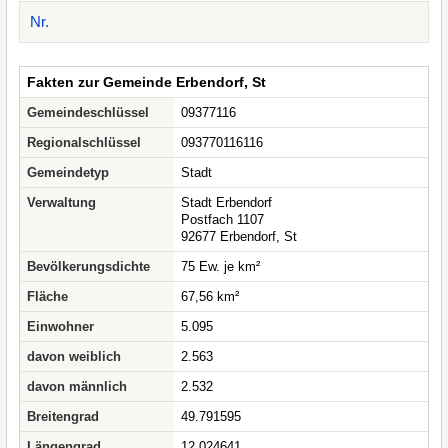
Nr.
Fakten zur Gemeinde Erbendorf, St
Gemeindeschlüssel
09377116
Regionalschlüssel
093770116116
Gemeindetyp
Stadt
Verwaltung
Stadt Erbendorf
Postfach 1107
92677 Erbendorf, St
Bevölkerungsdichte
75 Ew. je km²
Fläche
67,56 km²
Einwohner
5.095
davon weiblich
2.563
davon männlich
2.532
Breitengrad
49.791595
Längengrad
12.024641