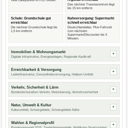
Viele Ladepunkte im PLZ-Gebiet.
Das nächste Traumazentrum liegt
bis 15 km entfernt.
Schule: Grundschule gut
Nahversorgung: Supermarkt
erreichbar
schnell erreichbar
Die nächste Grundschule liegt bis
Deutschlandatlas: Pkw-Fahrzeit
1,5 km entfernt.
zum nächsten
Supermarkt/Discounter bis 5
Minuten.
Immobilien & Wohnungsmarkt
Digitale Infrastruktur, Energieanlagen, Regionale Kaufkraft
Erreichbarkeit & Versorgung
Ladeinfrastruktur, Gesundheitsversorgung, Heliport-Umfeld
Verkehr, Sicherheit & Lärm
Bundesfernstraßen-Verkehr, Motorisierung, Verkehrssicherheit
Natur, Umwelt & Kultur
Kulturumfeld, Schutzgebiete, Schutzgebiete Nähe
Wahlen & Regionalprofil
Bundestagswahl 2025, Zweitstimmenanteile, Wahlkreis-Strukturdaten