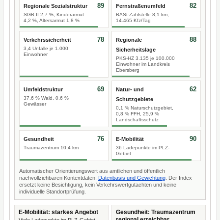
89
82
Regionale Sozialstruktur
Fernstraßenumfeld
SGB II 2,7 %, Kinderarmut
BASt-Zählstelle 8,1 km,
4,2 %, Altersarmut 1,8 %
14.465 Kfz/Tag
78
88
Verkehrssicherheit
Regionale
3,4 Unfälle je 1.000
Sicherheitslage
Einwohner
PKS-HZ 3.135 je 100.000
Einwohner im Landkreis
Ebersberg
69
62
Umfeldstruktur
Natur- und
37,6 % Wald, 0,6 %
Schutzgebiete
Gewässer
0,1 % Naturschutzgebiet,
0,8 % FFH, 25,9 %
Landschaftsschutz
76
90
Gesundheit
E-Mobilität
Traumazentrum 10,4 km
36 Ladepunkte im PLZ-
Gebiet
Automatischer Orientierungswert aus amtlichen und öffentlich
nachvollziehbaren Kontextdaten.
Datenbasis und Gewichtung
. Der Index
ersetzt keine Besichtigung, kein Verkehrswertgutachten und keine
individuelle Standortprüfung.
E-Mobilität: starkes Angebot
Gesundheit: Traumazentrum
regional erreichbar