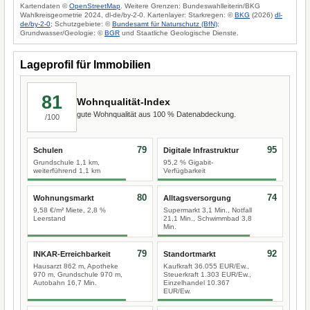
Kartendaten ©
OpenStreetMap
. Weitere Grenzen: Bundeswahlleiterin/BKG
Wahlkreisgeometrie 2024, dl-de/by-2-0. Kartenlayer: Starkregen: ©
BKG
(2026)
dl-
de/by-2-0
; Schutzgebiete: ©
Bundesamt für Naturschutz (BfN)
;
Grundwasser/Geologie: ©
BGR
und Staatliche Geologische Dienste.
Lageprofil für Immobilien
81
Wohnqualität-Index
gute Wohnqualität aus 100 % Datenabdeckung.
/100
79
95
Schulen
Digitale Infrastruktur
Grundschule 1,1 km,
95,2 % Gigabit-
weiterführend 1,1 km
Verfügbarkeit
80
74
Wohnungsmarkt
Alltagsversorgung
9,58 €/m² Miete, 2,8 %
Supermarkt 3,1 Min., Notfall
Leerstand
21,1 Min., Schwimmbad 3,8
Min.
79
92
INKAR-Erreichbarkeit
Standortmarkt
Hausarzt 862 m, Apotheke
Kaufkraft 36.055 EUR/Ew.,
970 m, Grundschule 970 m,
Steuerkraft 1.303 EUR/Ew.,
Autobahn 16,7 Min.
Einzelhandel 10.367
EUR/Ew.