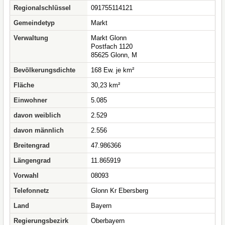
Regionalschlüssel
091755114121
Gemeindetyp
Markt
Verwaltung
Markt Glonn
Postfach 1120
85625 Glonn, M
Bevölkerungsdichte
168 Ew. je km²
Fläche
30,23 km²
Einwohner
5.085
davon weiblich
2.529
davon männlich
2.556
Breitengrad
47.986366
Längengrad
11.865919
Vorwahl
08093
Telefonnetz
Glonn Kr Ebersberg
Land
Bayern
Regierungsbezirk
Oberbayern