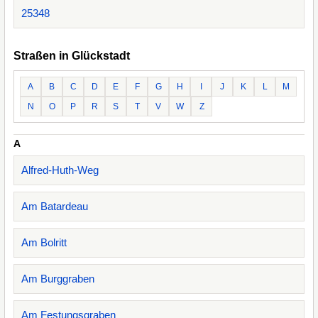
25348
Straßen in Glückstadt
A
B
C
D
E
F
G
H
I
J
K
L
M
N
O
P
R
S
T
V
W
Z
A
Alfred-Huth-Weg
Am Batardeau
Am Bolritt
Am Burggraben
Am Festungsgraben