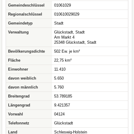
Gemeindeschlüssel
01061029
Regionalschlüssel
010610029029
Gemeindetyp
Stadt
Verwaltung
Glückstadt, Stadt
Am Markt 4
25348 Glückstadt, Stadt
Bevölkerungsdichte
502 Ew. je km²
Fläche
22,75 km²
Einwohner
11.410
davon weiblich
5.650
davon männlich
5.760
Breitengrad
53.789185
Längengrad
9.421357
Vorwahl
04124
Telefonnetz
Glückstadt
Land
Schleswig-Holstein