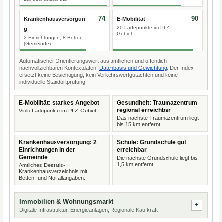
74
90
Krankenhausversorgun
E-Mobilität
20 Ladepunkte im PLZ-
g
Gebiet
2 Einrichtungen, 8 Betten
(Gemeinde)
Automatischer Orientierungswert aus amtlichen und öffentlich
nachvollziehbaren Kontextdaten.
Datenbasis und Gewichtung
. Der Index
ersetzt keine Besichtigung, kein Verkehrswertgutachten und keine
individuelle Standortprüfung.
E-Mobilität: starkes Angebot
Gesundheit: Traumazentrum
regional erreichbar
Viele Ladepunkte im PLZ-Gebiet.
Das nächste Traumazentrum liegt
bis 15 km entfernt.
Krankenhausversorgung: 2
Schule: Grundschule gut
Einrichtungen in der
erreichbar
Gemeinde
Die nächste Grundschule liegt bis
1,5 km entfernt.
Amtliches Destatis-
Krankenhausverzeichnis mit
Betten- und Notfallangaben.
Immobilien & Wohnungsmarkt
Digitale Infrastruktur, Energieanlagen, Regionale Kaufkraft