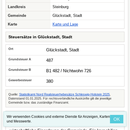
Landkreis
Steinburg
Gemeinde
Glückstadt, Stadt
Karte
Karte und Lage
Steuersätze in Glückstadt, Stadt
Glückstadt, Stadt
487
B1 482 / Nichtwohn 726
380
Quelle:
Statistikamt Nord Realsteuerhebesätze Schleswig-Holstein 2025
,
Datenstand 01.01.2025. Für rechtsverbindliche Auskünfte gilt die jeweilige
Gemeinde bzw. das zuständige Finanzamt.
Wir verwenden Cookies und externe Dienste für Anzeigen, Karten
Kommunale Finanzstruktur
OK
und Messwerte.
Die Kennzahlen beschreiben die finanzielle und