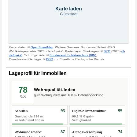
Karte laden
Glückstadt
Kartendaten ©
OpenStreetMap
. Weitere Grenzen: Bundeswahlleiterin/BKG
Wahlkreisgeometrie 2024, dl-de/by-2-0. Kartenlayer: Starkregen: ©
BKG
(2026)
dl-
de/by-2-0
; Schutzgebiete: ©
Bundesamt für Naturschutz (BfN)
;
Grundwasser/Geologie: ©
BGR
und Staatliche Geologische Dienste.
Lageprofil für Immobilien
78
Wohnqualität-Index
gute Wohnqualität aus 100 % Datenabdeckung.
/100
93
95
Schulen
Digitale Infrastruktur
Grundschule 834 m,
96,2 % Gigabit-
weiterführend 666 m
Verfügbarkeit
87
74
Wohnungsmarkt
Alltagsversorgung