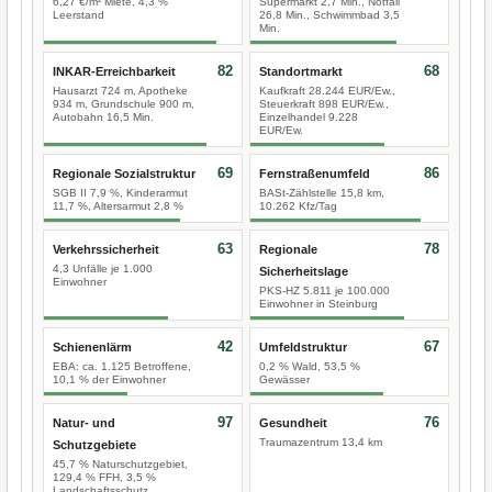
6,27 €/m² Miete, 4,3 %
Supermarkt 2,7 Min., Notfall
Leerstand
26,8 Min., Schwimmbad 3,5
Min.
82
68
INKAR-Erreichbarkeit
Standortmarkt
Hausarzt 724 m, Apotheke
Kaufkraft 28.244 EUR/Ew.,
934 m, Grundschule 900 m,
Steuerkraft 898 EUR/Ew.,
Autobahn 16,5 Min.
Einzelhandel 9.228
EUR/Ew.
69
86
Regionale Sozialstruktur
Fernstraßenumfeld
SGB II 7,9 %, Kinderarmut
BASt-Zählstelle 15,8 km,
11,7 %, Altersarmut 2,8 %
10.262 Kfz/Tag
63
78
Verkehrssicherheit
Regionale
4,3 Unfälle je 1.000
Sicherheitslage
Einwohner
PKS-HZ 5.811 je 100.000
Einwohner in Steinburg
42
67
Schienenlärm
Umfeldstruktur
EBA: ca. 1.125 Betroffene,
0,2 % Wald, 53,5 %
10,1 % der Einwohner
Gewässer
97
76
Natur- und
Gesundheit
Traumazentrum 13,4 km
Schutzgebiete
45,7 % Naturschutzgebiet,
129,4 % FFH, 3,5 %
Landschaftsschutz