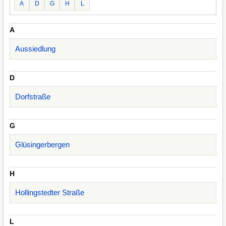
A
D
G
H
L
A
Aussiedlung
D
Dorfstraße
G
Glüsingerbergen
H
Hollingstedter Straße
L