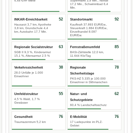
4,48 €/m² Miete
Supermarkt 3,9 Min., Notfall
17,2 Min., Schwimmbad 6,4
Min.
52
92
INKAR-Erreichbarkeit
Standortmarkt
Hausarzt 3,7 km, Apotheke
Kaufkraft 37.893 EUR/Ew.,
3,8 km, Grundschule 4,4
Steuerkraft 1.884 EUR/Ew.,
km, Autobahn 17,7 Min.
Einzelhandel 8.097
EUR/Ew.
63
85
Regionale Sozialstruktur
Fernstraßenumfeld
SGB II 9,3 %, Kinderarmut
BASt-Zählstelle 12,0 km,
15,1 %, Altersarmut 2,5 %
11.644 Kfz/Tag
38
78
Verkehrssicherheit
Regionale
28,0 Unfälle je 1.000
Sicherheitslage
Einwohner
PKS-HZ 5.335 je 100.000
Einwohner in Dithmarschen
55
62
Umfeldstruktur
Natur- und
4,5 % Wald, 1,7 %
Schutzgebiete
Gewässer
60,4 % Landschaftsschutz
76
76
Gesundheit
E-Mobilität
Traumazentrum 5,2 km
17 Ladepunkte im PLZ-
Gebiet