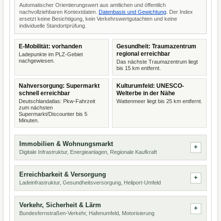
Automatischer Orientierungswert aus amtlichen und öffentlich
nachvollziehbaren Kontextdaten.
Datenbasis und Gewichtung
. Der Index
ersetzt keine Besichtigung, kein Verkehrswertgutachten und keine
individuelle Standortprüfung.
E-Mobilität: vorhanden
Gesundheit: Traumazentrum
regional erreichbar
Ladepunkte im PLZ-Gebiet
nachgewiesen.
Das nächste Traumazentrum liegt
bis 15 km entfernt.
Nahversorgung: Supermarkt
Kulturumfeld: UNESCO-
schnell erreichbar
Welterbe in der Nähe
Deutschlandatlas: Pkw-Fahrzeit
Wattenmeer liegt bis 25 km entfernt.
zum nächsten
Supermarkt/Discounter bis 5
Minuten.
Immobilien & Wohnungsmarkt
Digitale Infrastruktur, Energieanlagen, Regionale Kaufkraft
Erreichbarkeit & Versorgung
Ladeinfrastruktur, Gesundheitsversorgung, Heliport-Umfeld
Verkehr, Sicherheit & Lärm
Bundesfernstraßen-Verkehr, Hafenumfeld, Motorisierung