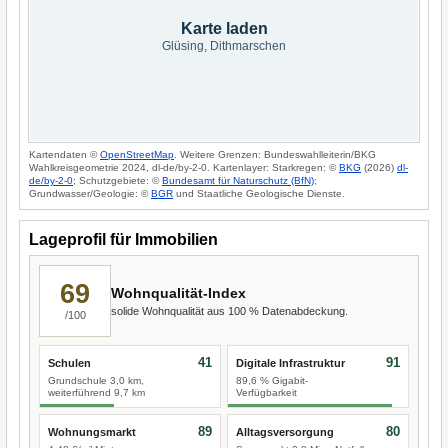
Karte laden
Glüsing, Dithmarschen
Kartendaten ©
OpenStreetMap
. Weitere Grenzen: Bundeswahlleiterin/BKG
Wahlkreisgeometrie 2024, dl-de/by-2-0. Kartenlayer: Starkregen: ©
BKG
(2026)
dl-
de/by-2-0
; Schutzgebiete: ©
Bundesamt für Naturschutz (BfN)
;
Grundwasser/Geologie: ©
BGR
und Staatliche Geologische Dienste.
Lageprofil für Immobilien
69
Wohnqualität-Index
solide Wohnqualität aus 100 % Datenabdeckung.
/100
41
91
Schulen
Digitale Infrastruktur
Grundschule 3,0 km,
89,6 % Gigabit-
weiterführend 9,7 km
Verfügbarkeit
89
80
Wohnungsmarkt
Alltagsversorgung