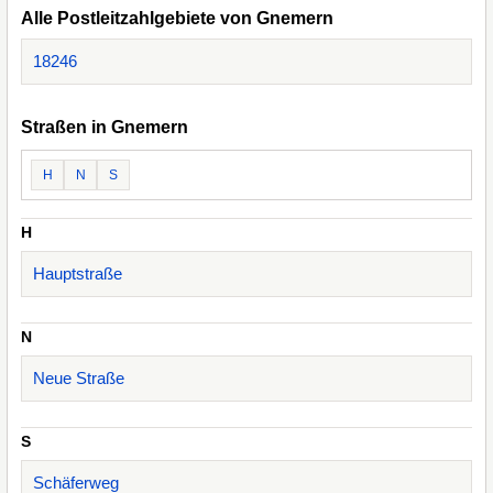
Alle Postleitzahlgebiete von Gnemern
18246
Straßen in Gnemern
H
N
S
H
Hauptstraße
N
Neue Straße
S
Schäferweg