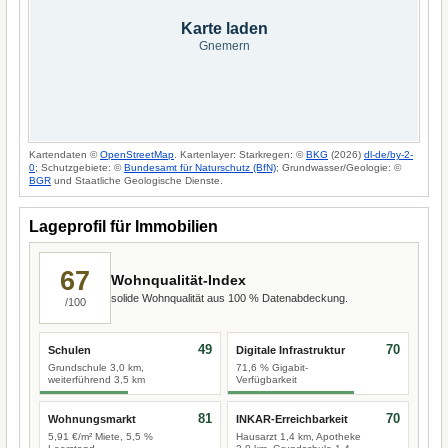
Karte laden
Gnemern
Kartendaten ©
OpenStreetMap
. Kartenlayer: Starkregen: ©
BKG
(2026)
dl-de/by-2-
0
; Schutzgebiete: ©
Bundesamt für Naturschutz (BfN)
; Grundwasser/Geologie: ©
BGR
und Staatliche Geologische Dienste.
Lageprofil für Immobilien
67
Wohnqualität-Index
solide Wohnqualität aus 100 % Datenabdeckung.
/100
49
70
Schulen
Digitale Infrastruktur
Grundschule 3,0 km,
71,6 % Gigabit-
weiterführend 3,5 km
Verfügbarkeit
81
70
Wohnungsmarkt
INKAR-Erreichbarkeit
5,91 €/m² Miete, 5,5 %
Hausarzt 1,4 km, Apotheke