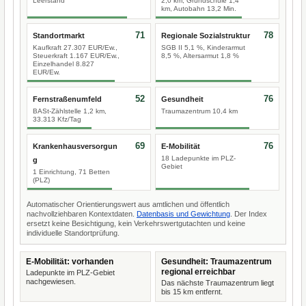
Leerstand
2,0 km, Grundschule 1,4
km, Autobahn 13,2 Min.
71
78
Standortmarkt
Regionale Sozialstruktur
Kaufkraft 27.307 EUR/Ew.,
SGB II 5,1 %, Kinderarmut
Steuerkraft 1.167 EUR/Ew.,
8,5 %, Altersarmut 1,8 %
Einzelhandel 8.827
EUR/Ew.
52
76
Fernstraßenumfeld
Gesundheit
BASt-Zählstelle 1,2 km,
Traumazentrum 10,4 km
33.313 Kfz/Tag
69
76
Krankenhausversorgun
E-Mobilität
18 Ladepunkte im PLZ-
g
Gebiet
1 Einrichtung, 71 Betten
(PLZ)
Automatischer Orientierungswert aus amtlichen und öffentlich
nachvollziehbaren Kontextdaten.
Datenbasis und Gewichtung
. Der Index
ersetzt keine Besichtigung, kein Verkehrswertgutachten und keine
individuelle Standortprüfung.
E-Mobilität: vorhanden
Gesundheit: Traumazentrum
regional erreichbar
Ladepunkte im PLZ-Gebiet
nachgewiesen.
Das nächste Traumazentrum liegt
bis 15 km entfernt.