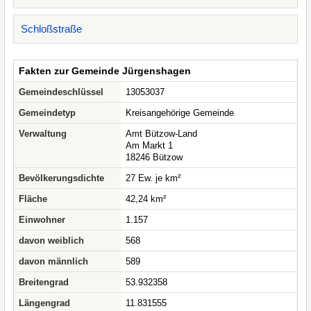
Schloßstraße
Fakten zur Gemeinde Jürgenshagen
Gemeindeschlüssel
13053037
Gemeindetyp
Kreisangehörige Gemeinde
Verwaltung
Amt Bützow-Land
Am Markt 1
18246 Bützow
Bevölkerungsdichte
27 Ew. je km²
Fläche
42,24 km²
Einwohner
1.157
davon weiblich
568
davon männlich
589
Breitengrad
53.932358
Längengrad
11.831555