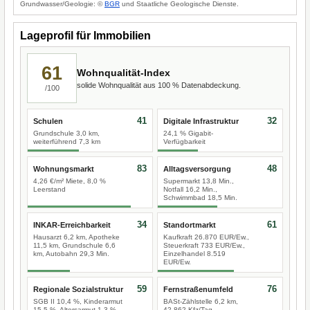
Grundwasser/Geologie: ©
BGR
und Staatliche Geologische Dienste.
Lageprofil für Immobilien
61
Wohnqualität-Index
solide Wohnqualität aus 100 % Datenabdeckung.
/100
41
32
Schulen
Digitale Infrastruktur
Grundschule 3,0 km,
24,1 % Gigabit-
weiterführend 7,3 km
Verfügbarkeit
83
48
Wohnungsmarkt
Alltagsversorgung
4,26 €/m² Miete, 8,0 %
Supermarkt 13,8 Min.,
Leerstand
Notfall 16,2 Min.,
Schwimmbad 18,5 Min.
34
61
INKAR-Erreichbarkeit
Standortmarkt
Hausarzt 6,2 km, Apotheke
Kaufkraft 26.870 EUR/Ew.,
11,5 km, Grundschule 6,6
Steuerkraft 733 EUR/Ew.,
km, Autobahn 29,3 Min.
Einzelhandel 8.519
EUR/Ew.
59
76
Regionale Sozialstruktur
Fernstraßenumfeld
SGB II 10,4 %, Kinderarmut
BASt-Zählstelle 6,2 km,
15,5 %, Altersarmut 1,3 %
42.862 Kfz/Tag