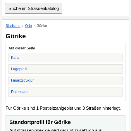
Startseite
Orte
Görike
Görike
Auf dieser Seite
Karte
Lageprofil
Finanzstruktur
Datenstand
Für Görike sind 1 Postleitzahlgebiet und 3 Straßen hinterlegt.
Standortprofil für Görike
Auf strassenindex.de wird der Ort zusätzlich aus