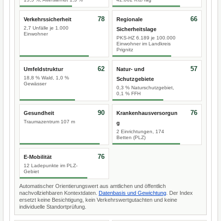
78
66
Verkehrssicherheit
Regionale
2,7 Unfälle je 1.000
Sicherheitslage
Einwohner
PKS-HZ 6.189 je 100.000
Einwohner im Landkreis
Prignitz
62
57
Umfeldstruktur
Natur- und
18,8 % Wald, 1,0 %
Schutzgebiete
Gewässer
0,3 % Naturschutzgebiet,
0,1 % FFH
90
76
Gesundheit
Krankenhausversorgun
Traumazentrum 107 m
g
2 Einrichtungen, 174
Betten (PLZ)
76
E-Mobilität
12 Ladepunkte im PLZ-
Gebiet
Automatischer Orientierungswert aus amtlichen und öffentlich
nachvollziehbaren Kontextdaten.
Datenbasis und Gewichtung
. Der Index
ersetzt keine Besichtigung, kein Verkehrswertgutachten und keine
individuelle Standortprüfung.