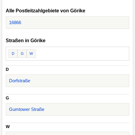
Alle Postleitzahlgebiete von Görike
16866
Straßen in Görike
D
G
W
D
Dorfstraße
G
Gumtower Straße
W