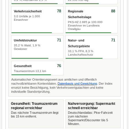
78
88
Verkehrssicherheit
Regionale
3,0 Unfälle je 1.000
Sicherheitslage
Einwohner
PKS-HZ 2.885 je 100.000
Einwohner im Landkreis
Ostallgäu
71
71
Umfeldstruktur
Natur- und
35,2 % Wald, 1,9 %
Schutzgebiete
Gewässer
33,1 % FFH, 8,3 %
Landschaftsschutz
76
Gesundheit
Traumazentrum 13,1 km
Automatischer Orientierungswert aus amtlichen und öffentlich
nachvollziehbaren Kontextdaten.
Datenbasis und Gewichtung
. Der Index
ersetzt keine Besichtigung, kein Verkehrswertgutachten und keine
individuelle Standortprüfung.
Gesundheit: Traumazentrum
Nahversorgung: Supermarkt
regional erreichbar
schnell erreichbar
Das nächste Traumazentrum liegt
Deutschlandatlas: Pkw-Fahrzeit
bis 15 km entfernt.
zum nächsten
Supermarkt/Discounter bis 5
Minuten.