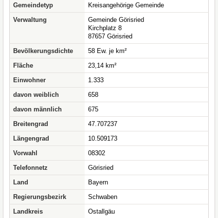
Gemeindetyp
Kreisangehörige Gemeinde
Verwaltung
Gemeinde Görisried
Kirchplatz 8
87657 Görisried
Bevölkerungsdichte
58 Ew. je km²
Fläche
23,14 km²
Einwohner
1.333
davon weiblich
658
davon männlich
675
Breitengrad
47.707237
Längengrad
10.509173
Vorwahl
08302
Telefonnetz
Görisried
Land
Bayern
Regierungsbezirk
Schwaben
Landkreis
Ostallgäu