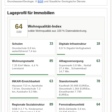
Grundwasser/Geologie: ©
BGR
und Staatliche Geologische Dienste.
Lageprofil für Immobilien
64
Wohnqualität-Index
solide Wohnqualität aus 100 % Datenabdeckung.
/100
33
18
Schulen
Digitale Infrastruktur
Grundschule 6,8 km,
8,8 % Gigabit-Verfügbarkeit
weiterführend 7,4 km
85
63
Wohnungsmarkt
Alltagsversorgung
7,35 €/m² Miete, 4,4 %
Supermarkt 3,8 Min., Notfall
Leerstand
27,4 Min., Schwimmbad
14,7 Min.
63
78
INKAR-Erreichbarkeit
Standortmarkt
Hausarzt 713 m, Apotheke
Kaufkraft 30.966 EUR/Ew.,
7,8 km, Grundschule 7,3
Steuerkraft 1.364 EUR/Ew.,
km, Autobahn 9,3 Min.
Einzelhandel 7.795
EUR/Ew.
89
64
Regionale Sozialstruktur
Fernstraßenumfeld
SGB II 2,7 %, Kinderarmut
BASt-Zählstelle 3,9 km,
3,9 %, Altersarmut 1,5 %
22.536 Kfz/Tag