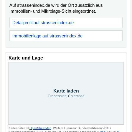
Auf strassenindex.de wird der Ort zusätzlich aus
Immobilien- und Mikrolage-Sicht eingeordnet.
Detailprofil auf strassenindex.de
Immobilienlage auf strassenindex.de
Karte und Lage
Karte laden
Grabenstätt, Chiemsee
Kartendaten ©
OpenStreetMap
. Weitere Grenzen: Bundeswahlleiterin/BKG
Wahlkreisgeometrie 2024, dl-de/by-2-0. Kartenlayer: Starkregen: ©
BKG
(2026)
dl-