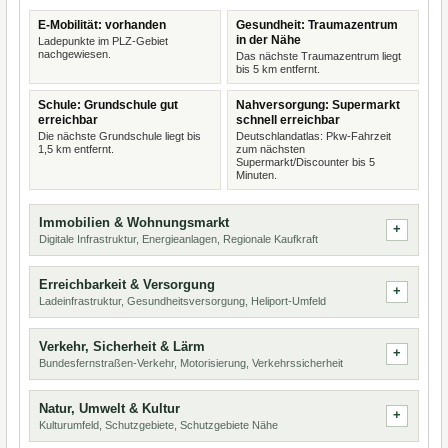
E-Mobilität: vorhanden
Gesundheit: Traumazentrum
in der Nähe
Ladepunkte im PLZ-Gebiet
nachgewiesen.
Das nächste Traumazentrum liegt
bis 5 km entfernt.
Schule: Grundschule gut
Nahversorgung: Supermarkt
erreichbar
schnell erreichbar
Die nächste Grundschule liegt bis
Deutschlandatlas: Pkw-Fahrzeit
1,5 km entfernt.
zum nächsten
Supermarkt/Discounter bis 5
Minuten.
Immobilien & Wohnungsmarkt
Digitale Infrastruktur, Energieanlagen, Regionale Kaufkraft
Erreichbarkeit & Versorgung
Ladeinfrastruktur, Gesundheitsversorgung, Heliport-Umfeld
Verkehr, Sicherheit & Lärm
Bundesfernstraßen-Verkehr, Motorisierung, Verkehrssicherheit
Natur, Umwelt & Kultur
Kulturumfeld, Schutzgebiete, Schutzgebiete Nähe