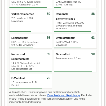
SGB II 3,1 %, Kinderarmut
BASt-Zählstelle 816 m,
4,7 %, Altersarmut 2,1 %
53.687 Kfz/Tag
50
88
Verkehrssicherheit
Regionale
7,2 Unfälle je 1.000
Sicherheitslage
Einwohner
PKS-HZ 3.523 je 100.000
Einwohner im Landkreis
Traunstein
56
63
Schienenlärm
Umfeldstruktur
EBA: ca. 255 Betroffene,
24,0 % Wald, 1,0 %
6,0 % der Einwohner
Gewässer
99
90
Natur- und
Gesundheit
Traumazentrum 2,5 km
Schutzgebiete
14,4 % Naturschutzgebiet,
17,3 % FFH, 17,5 %
Landschaftsschutz
76
E-Mobilität
15 Ladepunkte im PLZ-
Gebiet
Automatischer Orientierungswert aus amtlichen und öffentlich
nachvollziehbaren Kontextdaten.
Datenbasis und Gewichtung
. Der Index
ersetzt keine Besichtigung, kein Verkehrswertgutachten und keine
individuelle Standortprüfung.