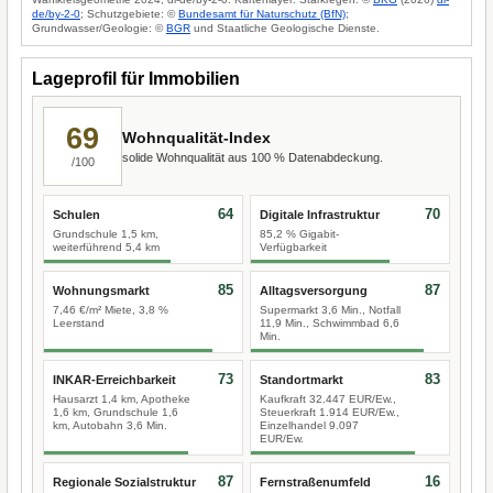
de/by-2-0
; Schutzgebiete: ©
Bundesamt für Naturschutz (BfN)
;
Grundwasser/Geologie: ©
BGR
und Staatliche Geologische Dienste.
Lageprofil für Immobilien
69
Wohnqualität-Index
solide Wohnqualität aus 100 % Datenabdeckung.
/100
64
70
Schulen
Digitale Infrastruktur
Grundschule 1,5 km,
85,2 % Gigabit-
weiterführend 5,4 km
Verfügbarkeit
85
87
Wohnungsmarkt
Alltagsversorgung
7,46 €/m² Miete, 3,8 %
Supermarkt 3,6 Min., Notfall
Leerstand
11,9 Min., Schwimmbad 6,6
Min.
73
83
INKAR-Erreichbarkeit
Standortmarkt
Hausarzt 1,4 km, Apotheke
Kaufkraft 32.447 EUR/Ew.,
1,6 km, Grundschule 1,6
Steuerkraft 1.914 EUR/Ew.,
km, Autobahn 3,6 Min.
Einzelhandel 9.097
EUR/Ew.
87
16
Regionale Sozialstruktur
Fernstraßenumfeld