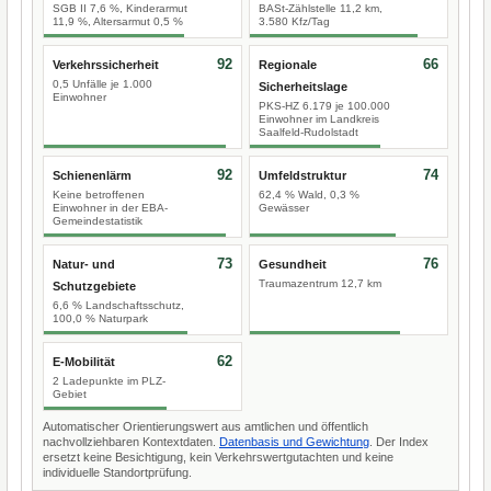
SGB II 7,6 %, Kinderarmut
BASt-Zählstelle 11,2 km,
11,9 %, Altersarmut 0,5 %
3.580 Kfz/Tag
92
66
Verkehrssicherheit
Regionale
0,5 Unfälle je 1.000
Sicherheitslage
Einwohner
PKS-HZ 6.179 je 100.000
Einwohner im Landkreis
Saalfeld-Rudolstadt
92
74
Schienenlärm
Umfeldstruktur
Keine betroffenen
62,4 % Wald, 0,3 %
Einwohner in der EBA-
Gewässer
Gemeindestatistik
73
76
Natur- und
Gesundheit
Traumazentrum 12,7 km
Schutzgebiete
6,6 % Landschaftsschutz,
100,0 % Naturpark
62
E-Mobilität
2 Ladepunkte im PLZ-
Gebiet
Automatischer Orientierungswert aus amtlichen und öffentlich
nachvollziehbaren Kontextdaten.
Datenbasis und Gewichtung
. Der Index
ersetzt keine Besichtigung, kein Verkehrswertgutachten und keine
individuelle Standortprüfung.