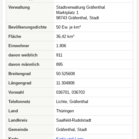
Verwaltung
Stadtverwaltung Gräfenthal
Marktplatz 1
98743 Gräfenthal, Stadt
Bevölkerungsdichte
50 Ew. je km²
Fläche
36,42 km²
Einwohner
1.806
davon weiblich
911
davon männlich
895
Breitengrad
50.525608
Längengrad
11.304908
Vorwahl
036701, 036703
Telefonnetz
Lichte, Gräfenthal
Land
Thüringen
Landkreis
Saalfeld-Rudolstadt
Gemeinde
Gräfenthal, Stadt
Karte
Karte und Lage