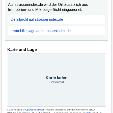
Auf strassenindex.de wird der Ort zusätzlich aus
Immobilien- und Mikrolage-Sicht eingeordnet.
Detailprofil auf strassenindex.de
Immobilienlage auf strassenindex.de
Karte und Lage
Karte laden
Gräfenthal
Kartendaten ©
OpenStreetMap
. Weitere Grenzen: Bundeswahlleiterin/BKG
Wahlkreisgeometrie 2024, dl-de/by-2-0. Kartenlayer: Starkregen: ©
BKG
(2026)
dl-