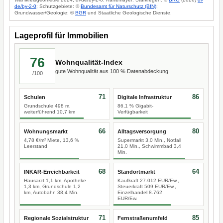
de/by-2-0
; Schutzgebiete: ©
Bundesamt für Naturschutz (BfN)
;
Grundwasser/Geologie: ©
BGR
und Staatliche Geologische Dienste.
Lageprofil für Immobilien
76
Wohnqualität-Index
gute Wohnqualität aus 100 % Datenabdeckung.
/100
71
86
Schulen
Digitale Infrastruktur
Grundschule 498 m,
86,1 % Gigabit-
weiterführend 10,7 km
Verfügbarkeit
66
80
Wohnungsmarkt
Alltagsversorgung
4,78 €/m² Miete, 13,6 %
Supermarkt 3,0 Min., Notfall
Leerstand
21,0 Min., Schwimmbad 3,4
Min.
68
64
INKAR-Erreichbarkeit
Standortmarkt
Hausarzt 1,1 km, Apotheke
Kaufkraft 27.012 EUR/Ew.,
1,3 km, Grundschule 1,2
Steuerkraft 509 EUR/Ew.,
km, Autobahn 38,4 Min.
Einzelhandel 8.762
EUR/Ew.
71
85
Regionale Sozialstruktur
Fernstraßenumfeld