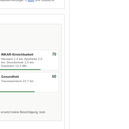
dwasser/Geologie: ©
BGR
und Staatliche
70
INKAR-Erreichbarkeit
Hausarzt 1,4 km, Apotheke 2,0
km, Grundschule 1,4 km,
Autobahn 13,2 Min.
60
Gesundheit
Traumazentrum 23,7 km
 ersetzt keine Besichtigung, kein