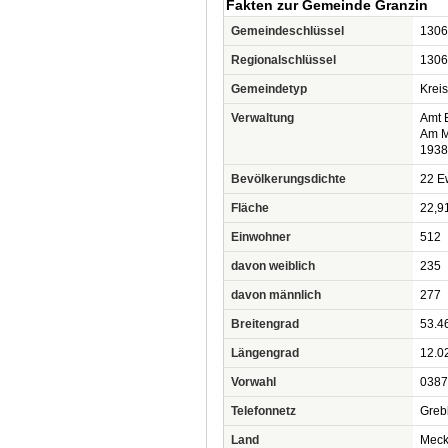
Fakten zur Gemeinde Granzin
Gemeindeschlüssel
1306
Regionalschlüssel
1306
Gemeindetyp
Krei
Verwaltung
Amt 
Am M
1938
Bevölkerungsdichte
22 Ew
Fläche
22,9
Einwohner
512
davon weiblich
235
davon männlich
277
Breitengrad
53.4
Längengrad
12.0
Vorwahl
0387
Telefonnetz
Greb
Land
Meck