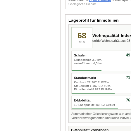
Kartendaten ©
OpenStreetMap
. Kartenlayer:
Geologische Dienste.
Lageprofil für Immobilien
68
Wohnqualität-Inde
solide Wohnqualität aus 9
/100
49
Schulen
Grundschule 3,0 km,
weiterführend 4,5 km
71
Standortmarkt
Kaufkraft 27.307 EUR/Ew.,
Steuerkraft 1.167 EUR/Ew.,
Einzelhandel 8.827 EUR/Ew.
76
E-Mobilität
10 Ladepunkte im PLZ-Gebiet
Automatischer Orientierungswert aus amtl
Verkehrswertgutachten und keine individue
E-Mobilität: vorhanden