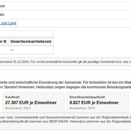
him
zin
e und Lage
er B
Gewerbesteuerhebesatz
—
enstand 31.12.2024. Für rechtsverbindliche Auskünfte gilt die jeweilige Gemeinde bzw. das 
elle und wirtschaftliche Einordnung der Gemeinde. Für Immobilien ist das ein Mak
eren Standort hinweisen, Hebesätze zeigen dagegen die kommunale Belastungsseit
Kaufkraft
Einzelhandelskaufkraft
27.307 EUR je Einwohner
8.827 EUR je Einwohner
Bundesland, 2023
Bundesland, 2023
r netto, Gemeindeanteile und Steuereinnahmekraft stammen aus der Regionaldatenbank 
 Einzelhandelskaufkraft stammen aus BBSR INKAR. Hebesätze stammen aus der Regionaldate