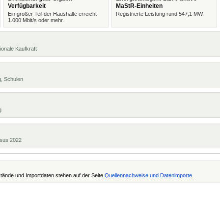
Verfügbarkeit
MaStR-Einheiten
Ein großer Teil der Haushalte erreicht
Registrierte Leistung rund 547,1 MW.
1.000 Mbit/s oder mehr.
ionale Kaufkraft
g, Schulen
g
ensus 2022
tände und Importdaten stehen auf der Seite
Quellennachweise und Datenimporte
.