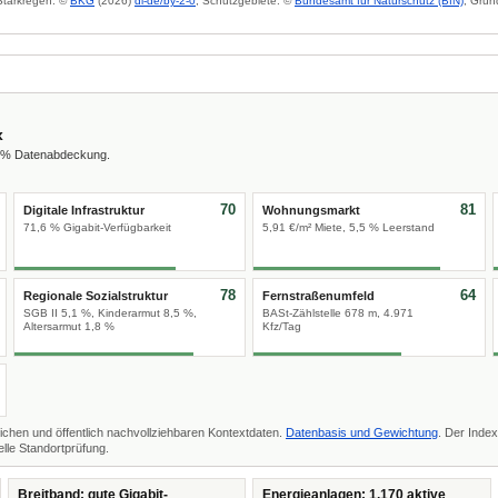
 Starkregen: ©
BKG
(2026)
dl-de/by-2-0
; Schutzgebiete: ©
Bundesamt für Naturschutz (BfN)
; Grun
x
8 % Datenabdeckung.
70
81
Digitale Infrastruktur
Wohnungsmarkt
71,6 % Gigabit-Verfügbarkeit
5,91 €/m² Miete, 5,5 % Leerstand
78
64
Regionale Sozialstruktur
Fernstraßenumfeld
SGB II 5,1 %, Kinderarmut 8,5 %,
BASt-Zählstelle 678 m, 4.971
Altersarmut 1,8 %
Kfz/Tag
ichen und öffentlich nachvollziehbaren Kontextdaten.
Datenbasis und Gewichtung
. Der Index
lle Standortprüfung.
Breitband: gute Gigabit-
Energieanlagen: 1.170 aktive