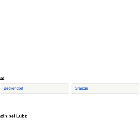
bz
Beckendorf
Granzin
nzin bei Lübz