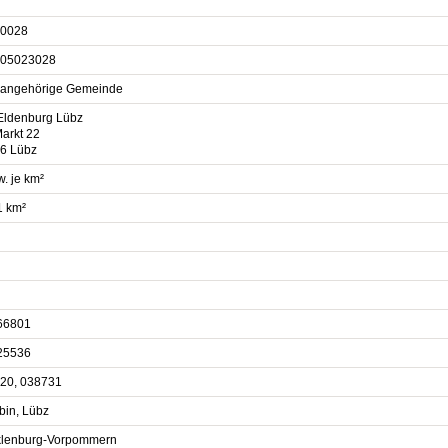
0028
05023028
sangehörige Gemeinde
Eldenburg Lübz
arkt 22
6 Lübz
. je km²
1 km²
66801
25536
20, 038731
bin, Lübz
lenburg-Vorpommern