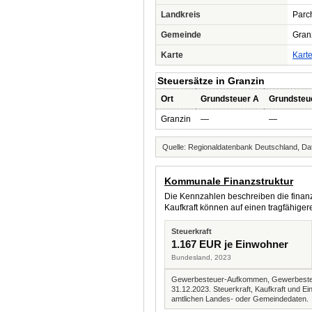
Landkreis
Parc
Gemeinde
Gran
Karte
Kart
Steuersätze in Granzin
Ort
Grundsteuer A
Grundsteu
Granzin
—
—
Quelle: Regionaldatenbank Deutschland, Dat
Kommunale Finanzstruktur
Die Kennzahlen beschreiben die finanzi
Kaufkraft können auf einen tragfähig
Steuerkraft
1.167 EUR je Einwohner
Bundesland, 2023
Gewerbesteuer-Aufkommen, Gewerbesteue
31.12.2023. Steuerkraft, Kaufkraft und
amtlichen Landes- oder Gemeindedaten.