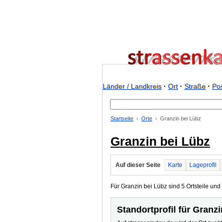
Länder / Landkreis
·
Ort
·
Straße
·
Pos
Startseite
Orte
Granzin bei Lübz
Granzin bei Lübz
Auf dieser Seite
Karte
Lageprofil
Für Granzin bei Lübz sind 5 Ortsteile und 
Standortprofil für Granz