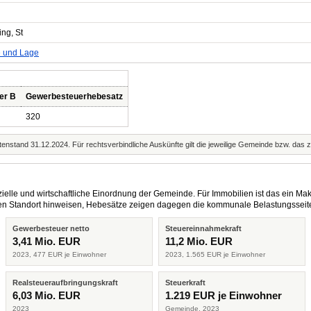
ng, St
e und Lage
er B
Gewerbesteuerhebesatz
320
enstand 31.12.2024. Für rechtsverbindliche Auskünfte gilt die jeweilige Gemeinde bzw. das 
elle und wirtschaftliche Einordnung der Gemeinde. Für Immobilien ist das ein Mak
eren Standort hinweisen, Hebesätze zeigen dagegen die kommunale Belastungsseit
Gewerbesteuer netto
Steuereinnahmekraft
3,41 Mio. EUR
11,2 Mio. EUR
2023, 477 EUR je Einwohner
2023, 1.565 EUR je Einwohner
Realsteueraufbringungskraft
Steuerkraft
6,03 Mio. EUR
1.219 EUR je Einwohner
2023
Gemeinde, 2023