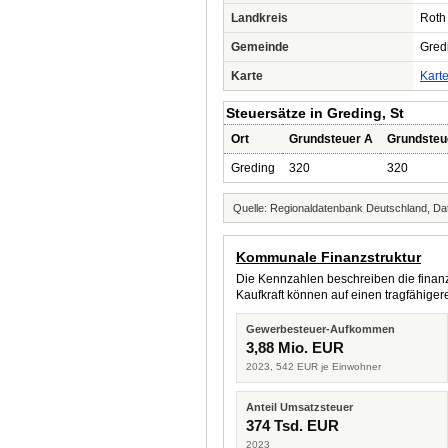
Landkreis
Roth
Gemeinde
Gredi
Karte
Kart
Steuersätze in Greding, St
Ort
Grundsteuer A
Grundsteu
Greding
320
320
Quelle: Regionaldatenbank Deutschland, Dat
Kommunale Finanzstruktur
Die Kennzahlen beschreiben die finanzi
Kaufkraft können auf einen tragfähig
Gewerbesteuer-Aufkommen
3,88 Mio. EUR
2023, 542 EUR je Einwohner
Anteil Umsatzsteuer
374 Tsd. EUR
2023