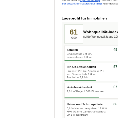
Kartendaten ©
OpenStreetMap
. Weitere Gren
Bundesamt für Naturschutz (BfN)
; Grundwasse
Lageprofil für Immobilien
61
Wohnqualität-Inde
solide Wohnqualität aus 1
/100
49
Schulen
Grundschule 3,0 km,
weiterführend 3,0 km
57
INKAR-Erreichbarkeit
Hausarzt 2,8 km, Apotheke 2,9
km, Grundschule 1,8 km,
Autobahn 2,9 Min.
63
Verkehrssicherheit
4,0 Unfälle je 1.000 Einwohner
86
Natur- und Schutzgebiete
0,6 % Naturschutzgebiet, 13,6 %
FFH, 52,8 % Landschaftsschutz,
99,3 % Naturpark