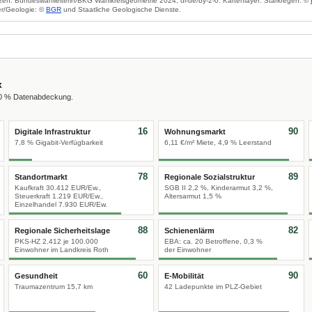
zen: Bundeswahlleiterin/BKG Wahlkreisgeometrie 2024, dl-de/by-2-0. Kartenlayer: Starkregen: ©
r/Geologie: ©
BGR
und Staatliche Geologische Dienste.
x
00 % Datenabdeckung.
16
90
Digitale Infrastruktur
Wohnungsmarkt
7,8 % Gigabit-Verfügbarkeit
6,11 €/m² Miete, 4,9 % Leerstand
78
89
Standortmarkt
Regionale Sozialstruktur
Kaufkraft 30.412 EUR/Ew.,
SGB II 2,2 %, Kinderarmut 3,2 %,
Steuerkraft 1.219 EUR/Ew.,
Altersarmut 1,5 %
Einzelhandel 7.930 EUR/Ew.
88
82
Regionale Sicherheitslage
Schienenlärm
PKS-HZ 2.412 je 100.000
EBA: ca. 20 Betroffene, 0,3 %
Einwohner im Landkreis Roth
der Einwohner
60
90
Gesundheit
E-Mobilität
Traumazentrum 15,7 km
42 Ladepunkte im PLZ-Gebiet