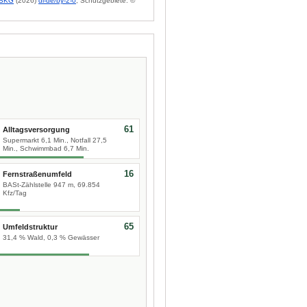
BKG
(2026)
dl-de/by-2-0
; Schutzgebiete: ©
61
Alltagsversorgung
Supermarkt 6,1 Min., Notfall 27,5
Min., Schwimmbad 6,7 Min.
16
Fernstraßenumfeld
BASt-Zählstelle 947 m, 69.854
Kfz/Tag
65
Umfeldstruktur
31,4 % Wald, 0,3 % Gewässer