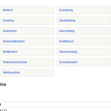
Birkhof
Esselberg
Greding
Großhöbing
Heimbach
Herrnsberg
Kleinnottersdorf
Kraftsbuch
Mettendorf
Obermässing
Rotheneichmühle
Schutzendorf
Wirthsmühle
ding
t
6122