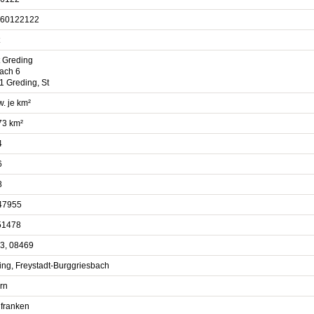
60122122
t Greding
fach 6
1 Greding, St
. je km²
73 km²
4
6
8
47955
51478
3, 08469
ing, Freystadt-Burggriesbach
rn
lfranken