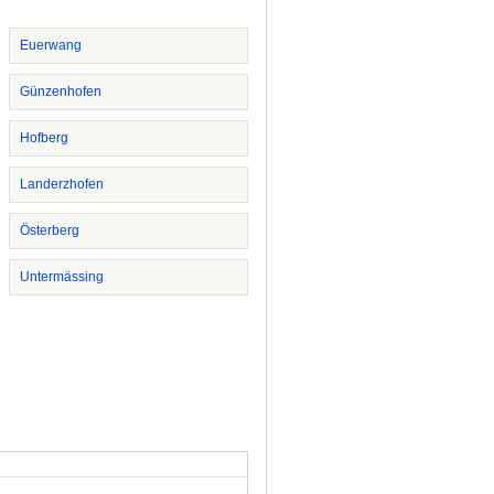
Euerwang
Günzenhofen
Hofberg
Landerzhofen
Österberg
Untermässing