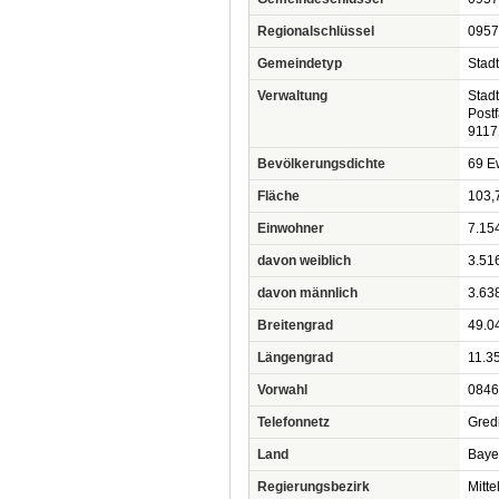
Regionalschlüssel
0957
Gemeindetyp
Stadt
Verwaltung
Stad
Post
9117
Bevölkerungsdichte
69 Ew
Fläche
103,
Einwohner
7.15
davon weiblich
3.51
davon männlich
3.63
Breitengrad
49.0
Längengrad
11.3
Vorwahl
0846
Telefonnetz
Gred
Land
Baye
Regierungsbezirk
Mitte