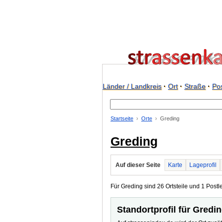
Länder / Landkreis
·
Ort
·
Straße
·
Pos
Startseite
Orte
Greding
Greding
Auf dieser Seite
Karte
Lageprofil
Für Greding sind 26 Ortsteile und 1 Postle
Standortprofil für Gredi