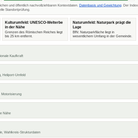
ichen und öffentlich nachvollziehbaren Kontextdaten.
Datenbasis und Gewichtung
. Der Index
lle Standortprüfung.
Kulturumfeld: UNESCO-Welterbe
Naturumfeld: Naturpark prägt die
in der Nähe
Lage
Grenzen des Römischen Reiches liegt
BfN: Naturparkfläche liegt in
bis 25 km entfernt.
wesentlichem Umfang in der Gemeinde.
ionale Kaufkraft
, Heliport-Umfeld
 Motorisierung
te Nähe
e, Wahlkreis-Strukturdaten