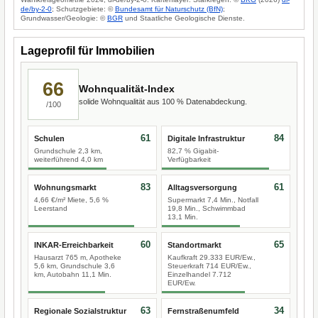
de/by-2-0
; Schutzgebiete: ©
Bundesamt für Naturschutz (BfN)
;
Grundwasser/Geologie: ©
BGR
und Staatliche Geologische Dienste.
Lageprofil für Immobilien
66
Wohnqualität-Index
solide Wohnqualität aus 100 % Datenabdeckung.
/100
61
84
Schulen
Digitale Infrastruktur
Grundschule 2,3 km,
82,7 % Gigabit-
weiterführend 4,0 km
Verfügbarkeit
83
61
Wohnungsmarkt
Alltagsversorgung
4,66 €/m² Miete, 5,6 %
Supermarkt 7,4 Min., Notfall
Leerstand
19,8 Min., Schwimmbad
13,1 Min.
60
65
INKAR-Erreichbarkeit
Standortmarkt
Hausarzt 765 m, Apotheke
Kaufkraft 29.333 EUR/Ew.,
5,6 km, Grundschule 3,6
Steuerkraft 714 EUR/Ew.,
km, Autobahn 11,1 Min.
Einzelhandel 7.712
EUR/Ew.
63
34
Regionale Sozialstruktur
Fernstraßenumfeld