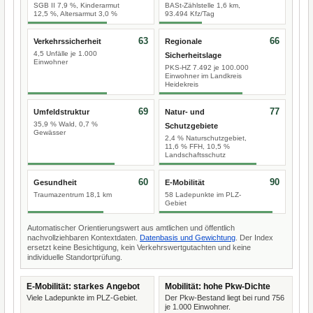
SGB II 7,9 %, Kinderarmut
BASt-Zählstelle 1,6 km,
12,5 %, Altersarmut 3,0 %
93.494 Kfz/Tag
63
66
Verkehrssicherheit
Regionale
4,5 Unfälle je 1.000
Sicherheitslage
Einwohner
PKS-HZ 7.492 je 100.000
Einwohner im Landkreis
Heidekreis
69
77
Umfeldstruktur
Natur- und
35,9 % Wald, 0,7 %
Schutzgebiete
Gewässer
2,4 % Naturschutzgebiet,
11,6 % FFH, 10,5 %
Landschaftsschutz
60
90
Gesundheit
E-Mobilität
Traumazentrum 18,1 km
58 Ladepunkte im PLZ-
Gebiet
Automatischer Orientierungswert aus amtlichen und öffentlich
nachvollziehbaren Kontextdaten.
Datenbasis und Gewichtung
. Der Index
ersetzt keine Besichtigung, kein Verkehrswertgutachten und keine
individuelle Standortprüfung.
E-Mobilität: starkes Angebot
Mobilität: hohe Pkw-Dichte
Viele Ladepunkte im PLZ-Gebiet.
Der Pkw-Bestand liegt bei rund 756
je 1.000 Einwohner.