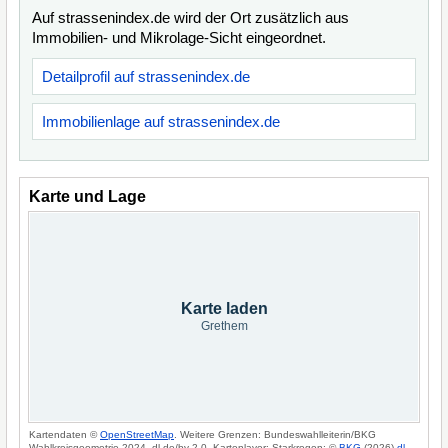
Auf strassenindex.de wird der Ort zusätzlich aus
Immobilien- und Mikrolage-Sicht eingeordnet.
Detailprofil auf strassenindex.de
Immobilienlage auf strassenindex.de
Karte und Lage
Karte laden
Grethem
Kartendaten ©
OpenStreetMap
. Weitere Grenzen: Bundeswahlleiterin/BKG
Wahlkreisgeometrie 2024, dl-de/by-2-0. Kartenlayer: Starkregen: ©
BKG
(2026)
dl-