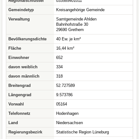
Regionalschlüssel
033585401011
Gemeindetyp
Kreisangehörige Gemeinde
Verwaltung
Samtgemeinde Ahlden
Bahnhofstraße 30
29690 Grethem
Bevölkerungsdichte
40 Ew. je km²
Fläche
16,44 km²
Einwohner
652
davon weiblich
334
davon männlich
318
Breitengrad
52.727589
Längengrad
9.573786
Vorwahl
05164
Telefonnetz
Hodenhagen
Land
Niedersachsen
Regierungsbezirk
Statistische Region Lüneburg