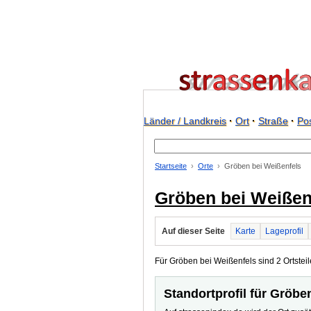
Länder / Landkreis
·
Ort
·
Straße
·
Pos
Startseite
Orte
Gröben bei Weißenfels
Gröben bei Weißen
Auf dieser Seite
Karte
Lageprofil
Für Gröben bei Weißenfels sind 2 Ortsteile
Standortprofil für Gröbe