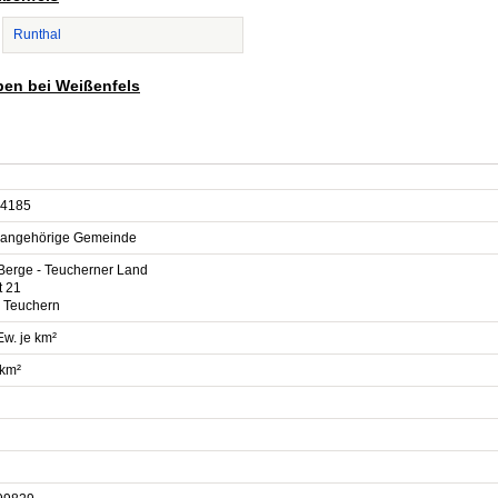
Runthal
ben bei Weißenfels
4185
sangehörige Gemeinde
 Berge - Teucherner Land
t 21
 Teuchern
Ew. je km²
 km²