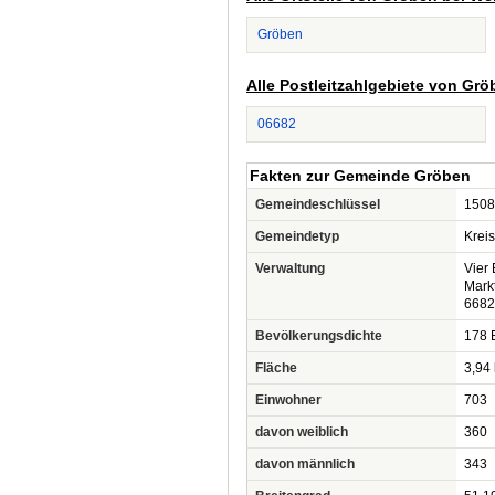
Gröben
Alle Postleitzahlgebiete von Grö
06682
Fakten zur Gemeinde Gröben
Gemeindeschlüssel
1508
Gemeindetyp
Krei
Verwaltung
Vier
Mark
6682
Bevölkerungsdichte
178 
Fläche
3,94
Einwohner
703
davon weiblich
360
davon männlich
343