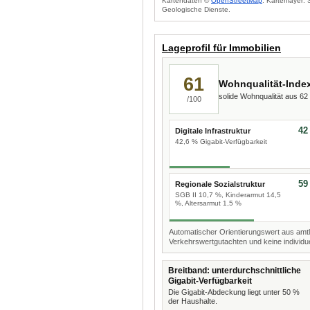
Kartendaten ©
OpenStreetMap
. Kartenlayer:
Geologische Dienste.
Lageprofil für Immobilien
61
Wohnqualität-Inde
solide Wohnqualität aus 6
/100
42
Digitale Infrastruktur
42,6 % Gigabit-Verfügbarkeit
59
Regionale Sozialstruktur
SGB II 10,7 %, Kinderarmut 14,5
%, Altersarmut 1,5 %
Automatischer Orientierungswert aus amtl
Verkehrswertgutachten und keine individue
Breitband: unterdurchschnittliche
Gigabit-Verfügbarkeit
Die Gigabit-Abdeckung liegt unter 50 %
der Haushalte.