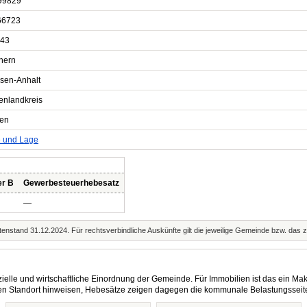
99829
66723
43
hern
sen-Anhalt
enlandkreis
en
e und Lage
er B
Gewerbesteuerhebesatz
—
enstand 31.12.2024. Für rechtsverbindliche Auskünfte gilt die jeweilige Gemeinde bzw. das 
elle und wirtschaftliche Einordnung der Gemeinde. Für Immobilien ist das ein Mak
eren Standort hinweisen, Hebesätze zeigen dagegen die kommunale Belastungsseit