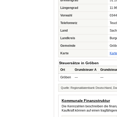
Breitengrad
51.1
Längengrad
11.9
Vorwahl
0344
Telefonnetz
Teuc
Land
Sach
Landkreis
Burg
Gemeinde
Gröb
Karte
Kart
Steuersätze in Gröben
Ort
Grundsteuer A
Grundsteu
Gröben
—
—
Quelle: Regionaldatenbank Deutschland, Dat
Kommunale Finanzstruktur
Die Kennzahlen beschreiben die finanzi
Kaufkraft können auf einen tragfähig