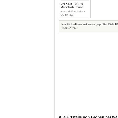
UNIX NET at The
Macintosh House
von rudolf_schuba ·
CC BY 2.0
Nur Flickr-Fotos mit zuvor geprüfter Bild-UR
15.05.2026.
Alle Ortsteile von Gröben bei We