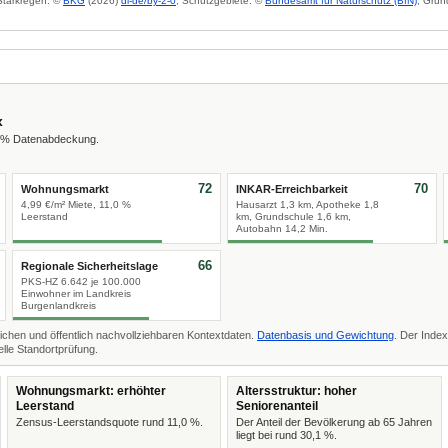
 Starkregen: ©
BKG
(2026)
dl-de/by-2-0
; Schutzgebiete: ©
Bundesamt für Naturschutz (BfN)
; Grun
x
2 % Datenabdeckung.
72
70
Wohnungsmarkt
INKAR-Erreichbarkeit
4,99 €/m² Miete, 11,0 %
Hausarzt 1,3 km, Apotheke 1,8
Leerstand
km, Grundschule 1,6 km,
Autobahn 14,2 Min.
66
Regionale Sicherheitslage
PKS-HZ 6.642 je 100.000
Einwohner im Landkreis
Burgenlandkreis
ichen und öffentlich nachvollziehbaren Kontextdaten.
Datenbasis und Gewichtung
. Der Index
lle Standortprüfung.
Wohnungsmarkt: erhöhter
Altersstruktur: hoher
Leerstand
Seniorenanteil
Zensus-Leerstandsquote rund 11,0 %.
Der Anteil der Bevölkerung ab 65 Jahren
liegt bei rund 30,1 %.