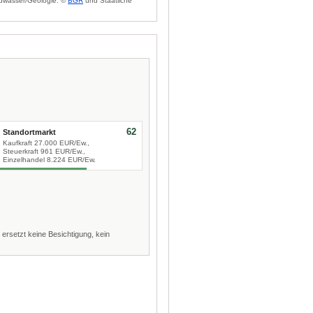
dwasser/Geologie: ©
BGR
und Staatliche
62
Standortmarkt
Kaufkraft 27.000 EUR/Ew.,
Steuerkraft 961 EUR/Ew.,
Einzelhandel 8.224 EUR/Ew.
 ersetzt keine Besichtigung, kein