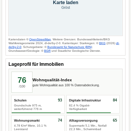
Karte laden
Gröst
Kartendaten ©
OpenStreetMap
. Weitere Grenzen: Bundeswahlleiterin/BKG
Wahlkreisgeometrie 2024, dl-de/by-2-0. Kartenlayer: Starkregen: ©
BKG
(2026)
dl-
de/by-2-0
; Schutzgebiete: ©
Bundesamt für Naturschutz (BfN)
;
Grundwasser/Geologie: ©
BGR
und Staatliche Geologische Dienste.
Lageprofil für Immobilien
76
Wohnqualität-Index
gute Wohnqualität aus 100 % Datenabdeckung.
/100
93
84
Schulen
Digitale Infrastruktur
Grundschule 975 m,
82,4 % Gigabit-
weiterführend 776 m
Verfügbarkeit
74
65
Wohnungsmarkt
Alltagsversorgung
4,78 €/m² Miete, 10,1 %
Supermarkt 5,1 Min., Notfall
Leerstand
22,3 Min., Schwimmbad