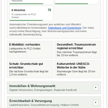
Naturpark
76
E-Mobilität
6 Ladepunkte im PLZ-
Gebiet
Automatischer Orientierungswert aus amtlichen und öffentlich
nachvollziehbaren Kontextdaten.
Datenbasis und Gewichtung
. Der Index
ersetzt keine Besichtigung, kein Verkehrswertgutachten und keine
individuelle Standortprüfung.
E-Mobilität: vorhanden
Gesundheit: Traumazentrum
regional erreichbar
Ladepunkte im PLZ-Gebiet
nachgewiesen.
Das nächste Traumazentrum liegt
bis 15 km entfernt.
Schule: Grundschule gut
Kulturumfeld: UNESCO-
erreichbar
Welterbe in der Nähe
Die nächste Grundschule liegt bis
Naumburger Dom liegt bis 25 km
1,5 km entfernt.
entfernt.
Immobilien & Wohnungsmarkt
Digitale Infrastruktur, Energieanlagen, Regionale Kaufkraft
Erreichbarkeit & Versorgung
Ladeinfrastruktur, Gesundheitsversorgung, Heliport-Umfeld