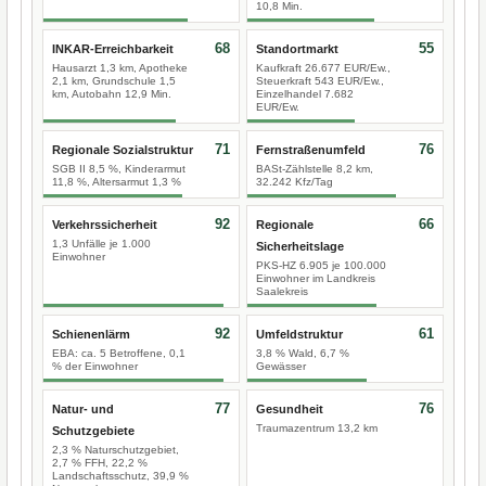
10,8 Min.
68
55
INKAR-Erreichbarkeit
Standortmarkt
Hausarzt 1,3 km, Apotheke
Kaufkraft 26.677 EUR/Ew.,
2,1 km, Grundschule 1,5
Steuerkraft 543 EUR/Ew.,
km, Autobahn 12,9 Min.
Einzelhandel 7.682
EUR/Ew.
71
76
Regionale Sozialstruktur
Fernstraßenumfeld
SGB II 8,5 %, Kinderarmut
BASt-Zählstelle 8,2 km,
11,8 %, Altersarmut 1,3 %
32.242 Kfz/Tag
92
66
Verkehrssicherheit
Regionale
1,3 Unfälle je 1.000
Sicherheitslage
Einwohner
PKS-HZ 6.905 je 100.000
Einwohner im Landkreis
Saalekreis
92
61
Schienenlärm
Umfeldstruktur
EBA: ca. 5 Betroffene, 0,1
3,8 % Wald, 6,7 %
% der Einwohner
Gewässer
77
76
Natur- und
Gesundheit
Traumazentrum 13,2 km
Schutzgebiete
2,3 % Naturschutzgebiet,
2,7 % FFH, 22,2 %
Landschaftsschutz, 39,9 %