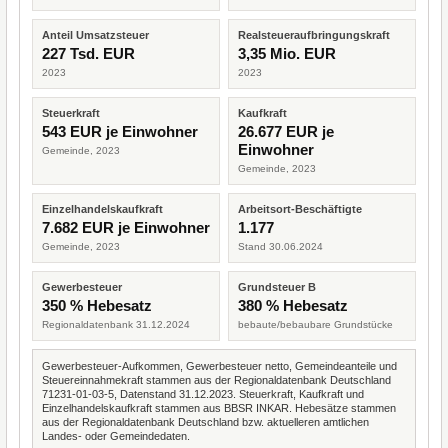
Anteil Umsatzsteuer
Realsteueraufbringungskraft
227 Tsd. EUR
3,35 Mio. EUR
2023
2023
Steuerkraft
Kaufkraft
543 EUR je Einwohner
26.677 EUR je
Einwohner
Gemeinde, 2023
Gemeinde, 2023
Einzelhandelskaufkraft
Arbeitsort-Beschäftigte
7.682 EUR je Einwohner
1.177
Gemeinde, 2023
Stand 30.06.2024
Gewerbesteuer
Grundsteuer B
350 % Hebesatz
380 % Hebesatz
Regionaldatenbank 31.12.2024
bebaute/bebaubare Grundstücke
Gewerbesteuer-Aufkommen, Gewerbesteuer netto, Gemeindeanteile und
Steuereinnahmekraft stammen aus der Regionaldatenbank Deutschland
71231-01-03-5, Datenstand 31.12.2023. Steuerkraft, Kaufkraft und
Einzelhandelskaufkraft stammen aus BBSR INKAR. Hebesätze stammen
aus der Regionaldatenbank Deutschland bzw. aktuelleren amtlichen
Landes- oder Gemeindedaten.