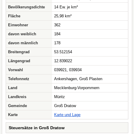
Bevölkerungsdichte
14 Ew. je km²
Fläche
25,98 km²
Einwohner
362
davon weiblich
184
davon männlich
178
Breitengrad
53.512154
Längengrad
12.839022
Vorwahl
039921, 039934
Telefonnetz
Ankershagen, Groß Plasten
Land
Mecklenburg-Vorpommern
Landkreis
Müritz
Gemeinde
Groß Dratow
Karte
Karte und Lage
Steuersätze in Groß Dratow