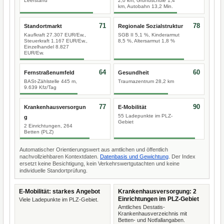
Leerstand
2,0 km, Grundschule 1,4
km, Autobahn 13,2 Min.
71
78
Standortmarkt
Regionale Sozialstruktur
Kaufkraft 27.307 EUR/Ew.,
SGB II 5,1 %, Kinderarmut
Steuerkraft 1.167 EUR/Ew.,
8,5 %, Altersarmut 1,8 %
Einzelhandel 8.827
EUR/Ew.
64
60
Fernstraßenumfeld
Gesundheit
BASt-Zählstelle 445 m,
Traumazentrum 28,2 km
9.639 Kfz/Tag
77
90
Krankenhausversorgun
E-Mobilität
55 Ladepunkte im PLZ-
g
Gebiet
2 Einrichtungen, 264
Betten (PLZ)
Automatischer Orientierungswert aus amtlichen und öffentlich
nachvollziehbaren Kontextdaten.
Datenbasis und Gewichtung
. Der Index
ersetzt keine Besichtigung, kein Verkehrswertgutachten und keine
individuelle Standortprüfung.
E-Mobilität: starkes Angebot
Krankenhausversorgung: 2
Einrichtungen im PLZ-Gebiet
Viele Ladepunkte im PLZ-Gebiet.
Amtliches Destatis-
Krankenhausverzeichnis mit
Betten- und Notfallangaben.