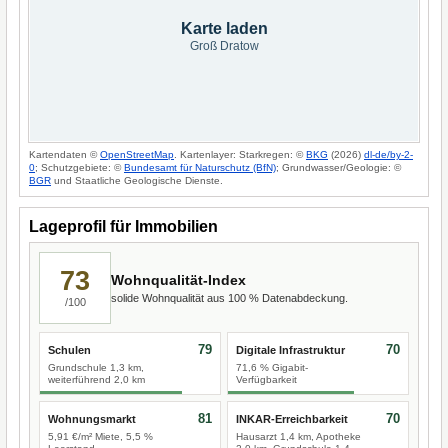
Karte laden
Groß Dratow
Kartendaten ©
OpenStreetMap
. Kartenlayer: Starkregen: ©
BKG
(2026)
dl-de/by-2-
0
; Schutzgebiete: ©
Bundesamt für Naturschutz (BfN)
; Grundwasser/Geologie: ©
BGR
und Staatliche Geologische Dienste.
Lageprofil für Immobilien
73
Wohnqualität-Index
solide Wohnqualität aus 100 % Datenabdeckung.
/100
79
70
Schulen
Digitale Infrastruktur
Grundschule 1,3 km,
71,6 % Gigabit-
weiterführend 2,0 km
Verfügbarkeit
81
70
Wohnungsmarkt
INKAR-Erreichbarkeit
5,91 €/m² Miete, 5,5 %
Hausarzt 1,4 km, Apotheke