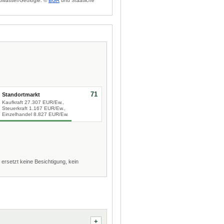
dwasser/Geologie: ©
BGR
und Staatliche
71
Standortmarkt
Kaufkraft 27.307 EUR/Ew.,
Steuerkraft 1.167 EUR/Ew.,
Einzelhandel 8.827 EUR/Ew.
 ersetzt keine Besichtigung, kein