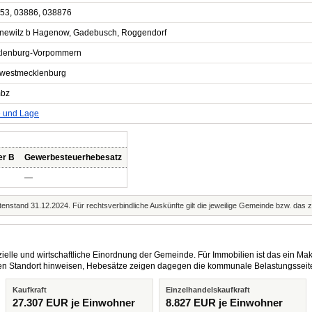
53, 03886, 038876
newitz b Hagenow, Gadebusch, Roggendorf
lenburg-Vorpommern
westmecklenburg
bz
e und Lage
er B
Gewerbesteuerhebesatz
—
enstand 31.12.2024. Für rechtsverbindliche Auskünfte gilt die jeweilige Gemeinde bzw. das 
elle und wirtschaftliche Einordnung der Gemeinde. Für Immobilien ist das ein Mak
eren Standort hinweisen, Hebesätze zeigen dagegen die kommunale Belastungsseit
Kaufkraft
Einzelhandelskaufkraft
27.307 EUR je Einwohner
8.827 EUR je Einwohner