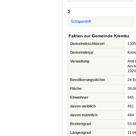
S
Schäperdrift
Fakten zur Gemeinde Krembz
Gemeindeschlüssel
1305
Gemeindetyp
Krei
Verwaltung
Amt 
Am M
1920
Bevölkerungsdichte
24 Ew
Fläche
39,0
Einwohner
945
davon weiblich
461
davon männlich
484
Breitengrad
53.6
Längengrad
11.0