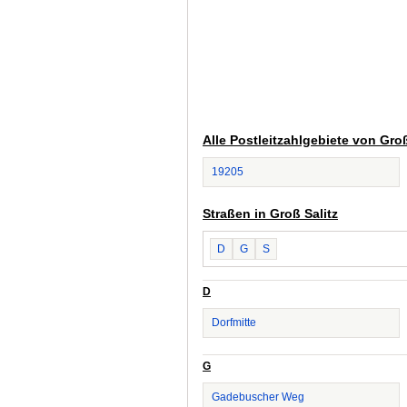
Alle Postleitzahlgebiete von Groß
19205
Straßen in Groß Salitz
D
G
S
D
Dorfmitte
G
Gadebuscher Weg