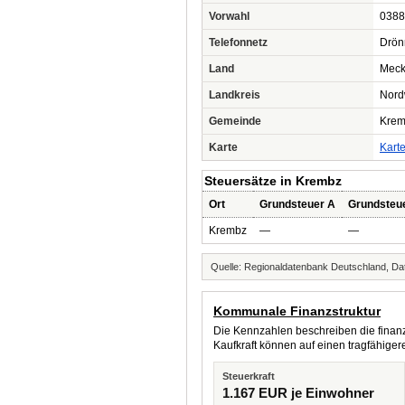
Vorwahl
0388
Telefonnetz
Drön
Land
Meck
Landkreis
Nord
Gemeinde
Krem
Karte
Kart
Steuersätze in Krembz
Ort
Grundsteuer A
Grundsteu
Krembz
—
—
Quelle: Regionaldatenbank Deutschland, Dat
Kommunale Finanzstruktur
Die Kennzahlen beschreiben die finanzi
Kaufkraft können auf einen tragfähig
Steuerkraft
1.167 EUR je Einwohner