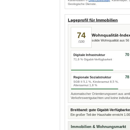
Kartendaten ©
OpenStreetMap
. Kartenlayer:
Geologische Dienste.
Lageprofil für Immobilien
74
Wohnqualität-Inde
solide Wohnqualität aus 5
/100
70
Digitale Infrastruktur
71,6 % Gigabit-Verfügbarkeit
78
Regionale Sozialstruktur
SGB II 5,1 %, Kinderarmut 8,5 %,
Altersarmut 1,8 %
Automatischer Orientierungswert aus amtl
Verkehrswertgutachten und keine individue
Breitband: gute Gigabit-Verfügbarke
Ein großer Teil der Haushalte erreicht 1.0
Immobilien & Wohnungsmarkt