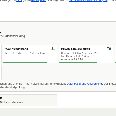
 Starkregen: ©
BKG
(2026)
dl-de/by-2-0
; Schutzgebiete: ©
Bundesamt für Naturschutz (BfN)
; Grun
x
6 % Datenabdeckung.
81
70
Wohnungsmarkt
INKAR-Erreichbarkeit
5,91 €/m² Miete, 5,5 % Leerstand
Hausarzt 1,4 km, Apotheke 2,0
km, Grundschule 1,4 km,
Autobahn 13,2 Min.
ichen und öffentlich nachvollziehbaren Kontextdaten.
Datenbasis und Gewichtung
. Der Index
lle Standortprüfung.
it
00 Mbit/s oder mehr.