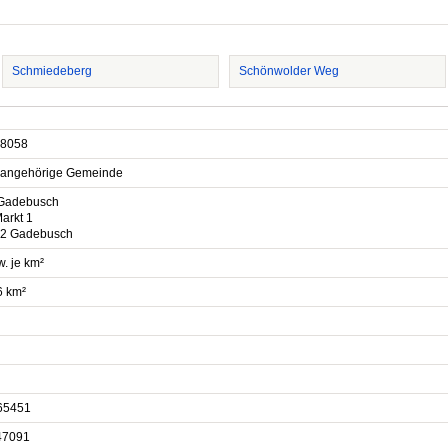
Schmiedeberg
Schönwolder Weg
8058
sangehörige Gemeinde
Gadebusch
arkt 1
2 Gadebusch
. je km²
6 km²
65451
47091