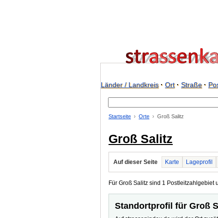
Länder / Landkreis
·
Ort
·
Straße
·
Pos
Startseite
Orte
Groß Salitz
Groß Salitz
Auf dieser Seite
Karte
Lageprofil
Für Groß Salitz sind 1 Postleitzahlgebiet 
Standortprofil für Groß S