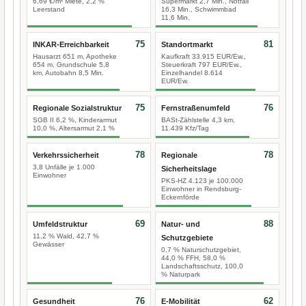
6,69 €/m² Miete, 2,2 %
Supermarkt 2,7 Min., Notfall
Leerstand
16,3 Min., Schwimmbad
11,6 Min.
75
81
INKAR-Erreichbarkeit
Standortmarkt
Hausarzt 651 m, Apotheke
Kaufkraft 33.915 EUR/Ew.,
654 m, Grundschule 5,8
Steuerkraft 797 EUR/Ew.,
km, Autobahn 8,5 Min.
Einzelhandel 8.614
EUR/Ew.
75
76
Regionale Sozialstruktur
Fernstraßenumfeld
SGB II 6,2 %, Kinderarmut
BASt-Zählstelle 4,3 km,
10,0 %, Altersarmut 2,1 %
11.439 Kfz/Tag
78
78
Verkehrssicherheit
Regionale
3,8 Unfälle je 1.000
Sicherheitslage
Einwohner
PKS-HZ 4.123 je 100.000
Einwohner in Rendsburg-
Eckernförde
69
88
Umfeldstruktur
Natur- und
11,2 % Wald, 42,7 %
Schutzgebiete
Gewässer
0,7 % Naturschutzgebiet,
44,0 % FFH, 58,0 %
Landschaftsschutz, 100,0
% Naturpark
76
62
Gesundheit
E-Mobilität