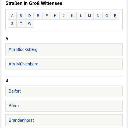
Straßen in Groß Wittensee
A
B
D
E
F
H
J
K
L
M
N
O
R
S
T
W
A
Am Blocksberg
Am Mühlenberg
B
Belfort
Börm
Brandenhorst