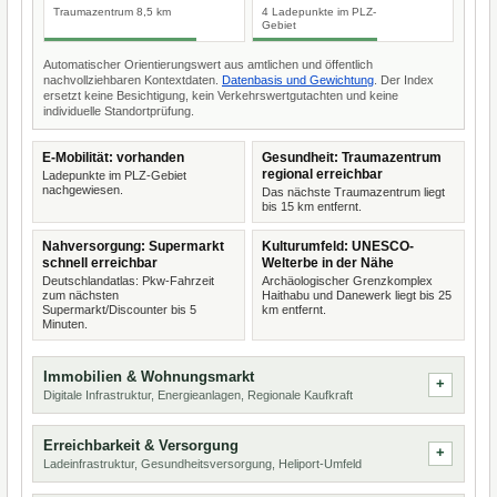
Traumazentrum 8,5 km
4 Ladepunkte im PLZ-
Gebiet
Automatischer Orientierungswert aus amtlichen und öffentlich
nachvollziehbaren Kontextdaten.
Datenbasis und Gewichtung
. Der Index
ersetzt keine Besichtigung, kein Verkehrswertgutachten und keine
individuelle Standortprüfung.
E-Mobilität: vorhanden
Gesundheit: Traumazentrum
regional erreichbar
Ladepunkte im PLZ-Gebiet
nachgewiesen.
Das nächste Traumazentrum liegt
bis 15 km entfernt.
Nahversorgung: Supermarkt
Kulturumfeld: UNESCO-
schnell erreichbar
Welterbe in der Nähe
Deutschlandatlas: Pkw-Fahrzeit
Archäologischer Grenzkomplex
zum nächsten
Haithabu und Danewerk liegt bis 25
Supermarkt/Discounter bis 5
km entfernt.
Minuten.
Immobilien & Wohnungsmarkt
Digitale Infrastruktur, Energieanlagen, Regionale Kaufkraft
Erreichbarkeit & Versorgung
Ladeinfrastruktur, Gesundheitsversorgung, Heliport-Umfeld