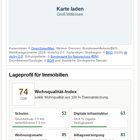
Karte laden
Groß Wittensee
Kartendaten ©
OpenStreetMap
. Weitere Grenzen: Bundeswahlleiterin/BKG
Wahlkreisgeometrie 2024, dl-de/by-2-0. Kartenlayer: Starkregen: ©
BKG
(2026)
dl-
de/by-2-0
; Schutzgebiete: ©
Bundesamt für Naturschutz (BfN)
;
Grundwasser/Geologie: ©
BGR
und Staatliche Geologische Dienste.
Lageprofil für Immobilien
74
Wohnqualität-Index
solide Wohnqualität aus 100 % Datenabdeckung.
/100
53
63
Schulen
Digitale Infrastruktur
Grundschule 2,5 km,
58,8 % Gigabit-
weiterführend 7,0 km
Verfügbarkeit
85
83
Wohnungsmarkt
Alltagsversorgung