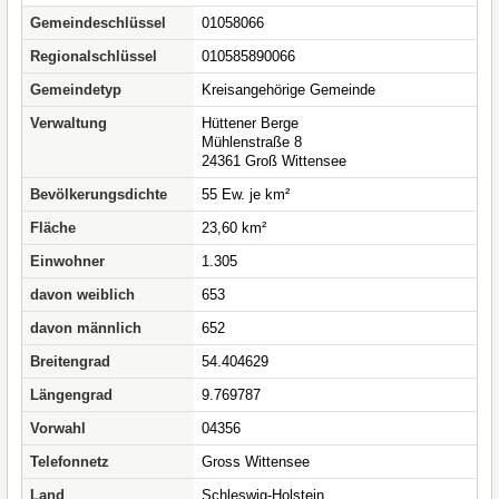
Gemeindeschlüssel
01058066
Regionalschlüssel
010585890066
Gemeindetyp
Kreisangehörige Gemeinde
Verwaltung
Hüttener Berge
Mühlenstraße 8
24361 Groß Wittensee
Bevölkerungsdichte
55 Ew. je km²
Fläche
23,60 km²
Einwohner
1.305
davon weiblich
653
davon männlich
652
Breitengrad
54.404629
Längengrad
9.769787
Vorwahl
04356
Telefonnetz
Gross Wittensee
Land
Schleswig-Holstein