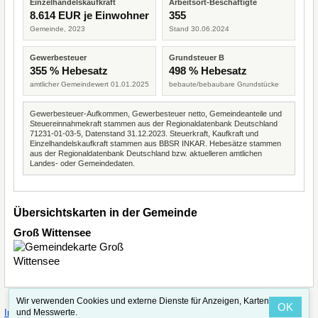
Einzelhandelskaufkraft
Arbeitsort-Beschäftigte
8.614 EUR je Einwohner
355
Gemeinde, 2023
Stand 30.06.2024
Gewerbesteuer
Grundsteuer B
355 % Hebesatz
498 % Hebesatz
amtlicher Gemeindewert 01.01.2025
bebaute/bebaubare Grundstücke
Gewerbesteuer-Aufkommen, Gewerbesteuer netto, Gemeindeanteile und
Steuereinnahmekraft stammen aus der Regionaldatenbank Deutschland
71231-01-03-5, Datenstand 31.12.2023. Steuerkraft, Kaufkraft und
Einzelhandelskaufkraft stammen aus BBSR INKAR. Hebesätze stammen
aus der Regionaldatenbank Deutschland bzw. aktuelleren amtlichen
Landes- oder Gemeindedaten.
Übersichtskarten in der Gemeinde
Groß Wittensee
Wir verwenden Cookies und externe Dienste für Anzeigen, Karten
OK
·
·
und Messwerte.
Impressum
Straßenindex
Valid CSS