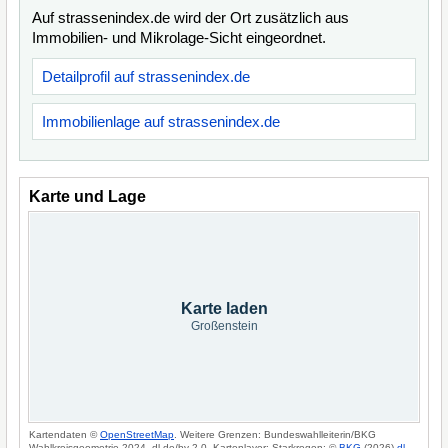
Auf strassenindex.de wird der Ort zusätzlich aus
Immobilien- und Mikrolage-Sicht eingeordnet.
Detailprofil auf strassenindex.de
Immobilienlage auf strassenindex.de
Karte und Lage
Karte laden
Großenstein
Kartendaten ©
OpenStreetMap
. Weitere Grenzen: Bundeswahlleiterin/BKG
Wahlkreisgeometrie 2024, dl-de/by-2-0. Kartenlayer: Starkregen: ©
BKG
(2026)
dl-