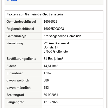
Fakten zur Gemeinde Großenstein
Gemeindeschlüssel
16076023
Regionalschlüssel
160765008023
Gemeindetyp
Kreisangehörige Gemeinde
Verwaltung
VG Am Brahmetal
Dorfstr. 17
07580 Großenstein
Bevölkerungsdichte
81 Ew. je km²
Fläche
14,51 km²
Einwohner
1.169
davon weiblich
586
davon männlich
583
Breitengrad
50.902081
Längengrad
12.197079