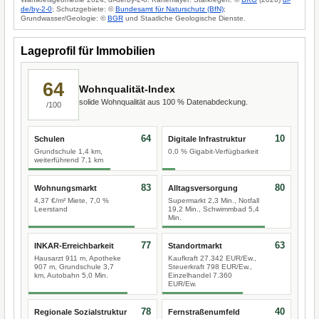
de/by-2-0
; Schutzgebiete: ©
Bundesamt für Naturschutz (BfN)
;
Grundwasser/Geologie: ©
BGR
und Staatliche Geologische Dienste.
Lageprofil für Immobilien
64
Wohnqualität-Index
solide Wohnqualität aus 100 % Datenabdeckung.
/100
64
10
Schulen
Digitale Infrastruktur
Grundschule 1,4 km,
0,0 % Gigabit-Verfügbarkeit
weiterführend 7,1 km
83
80
Wohnungsmarkt
Alltagsversorgung
4,37 €/m² Miete, 7,0 %
Supermarkt 2,3 Min., Notfall
Leerstand
19,2 Min., Schwimmbad 5,4
Min.
77
63
INKAR-Erreichbarkeit
Standortmarkt
Hausarzt 911 m, Apotheke
Kaufkraft 27.342 EUR/Ew.,
907 m, Grundschule 3,7
Steuerkraft 798 EUR/Ew.,
km, Autobahn 5,0 Min.
Einzelhandel 7.360
EUR/Ew.
78
40
Regionale Sozialstruktur
Fernstraßenumfeld