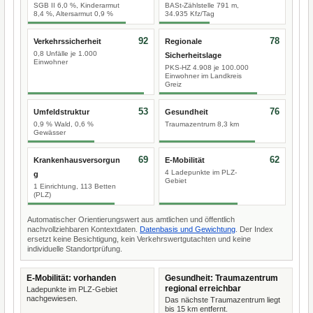
SGB II 6,0 %, Kinderarmut
BASt-Zählstelle 791 m,
8,4 %, Altersarmut 0,9 %
34.935 Kfz/Tag
92
78
Verkehrssicherheit
Regionale
0,8 Unfälle je 1.000
Sicherheitslage
Einwohner
PKS-HZ 4.908 je 100.000
Einwohner im Landkreis
Greiz
53
76
Umfeldstruktur
Gesundheit
0,9 % Wald, 0,6 %
Traumazentrum 8,3 km
Gewässer
69
62
Krankenhausversorgun
E-Mobilität
4 Ladepunkte im PLZ-
g
Gebiet
1 Einrichtung, 113 Betten
(PLZ)
Automatischer Orientierungswert aus amtlichen und öffentlich
nachvollziehbaren Kontextdaten.
Datenbasis und Gewichtung
. Der Index
ersetzt keine Besichtigung, kein Verkehrswertgutachten und keine
individuelle Standortprüfung.
E-Mobilität: vorhanden
Gesundheit: Traumazentrum
regional erreichbar
Ladepunkte im PLZ-Gebiet
nachgewiesen.
Das nächste Traumazentrum liegt
bis 15 km entfernt.