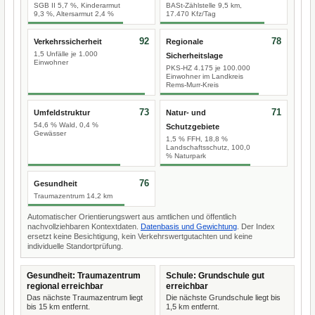
SGB II 5,7 %, Kinderarmut
BASt-Zählstelle 9,5 km,
9,3 %, Altersarmut 2,4 %
17.470 Kfz/Tag
92
78
Verkehrssicherheit
Regionale
1,5 Unfälle je 1.000
Sicherheitslage
Einwohner
PKS-HZ 4.175 je 100.000
Einwohner im Landkreis
Rems-Murr-Kreis
73
71
Umfeldstruktur
Natur- und
54,6 % Wald, 0,4 %
Schutzgebiete
Gewässer
1,5 % FFH, 18,8 %
Landschaftsschutz, 100,0
% Naturpark
76
Gesundheit
Traumazentrum 14,2 km
Automatischer Orientierungswert aus amtlichen und öffentlich
nachvollziehbaren Kontextdaten.
Datenbasis und Gewichtung
. Der Index
ersetzt keine Besichtigung, kein Verkehrswertgutachten und keine
individuelle Standortprüfung.
Gesundheit: Traumazentrum
Schule: Grundschule gut
regional erreichbar
erreichbar
Das nächste Traumazentrum liegt
Die nächste Grundschule liegt bis
bis 15 km entfernt.
1,5 km entfernt.