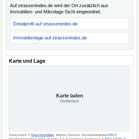
Auf strassenindex.de wird der Ort zusätzlich aus
Immobilien- und Mikrolage-Sicht eingeordnet.
Detailprofil auf strassenindex.de
Immobilienlage auf strassenindex.de
Karte und Lage
Karte laden
Großerlach
Kartendaten ©
OpenStreetMap
. Weitere Grenzen: Bundeswahlleiterin/BKG
Wahlkreisgeometrie 2024, dl-de/by-2-0. Kartenlayer: Starkregen: ©
BKG
(2026)
dl-