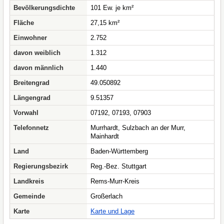
Bevölkerungsdichte
101 Ew. je km²
Fläche
27,15 km²
Einwohner
2.752
davon weiblich
1.312
davon männlich
1.440
Breitengrad
49.050892
Längengrad
9.51357
Vorwahl
07192, 07193, 07903
Telefonnetz
Murrhardt, Sulzbach an der Murr,
Mainhardt
Land
Baden-Württemberg
Regierungsbezirk
Reg.-Bez. Stuttgart
Landkreis
Rems-Murr-Kreis
Gemeinde
Großerlach
Karte
Karte und Lage