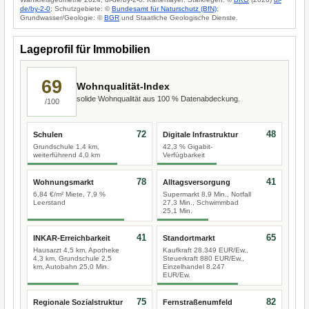
de/by-2-0
; Schutzgebiete: ©
Bundesamt für Naturschutz (BfN)
;
Grundwasser/Geologie: ©
BGR
und Staatliche Geologische Dienste.
Lageprofil für Immobilien
69
Wohnqualität-Index
solide Wohnqualität aus 100 % Datenabdeckung.
/100
72
48
Schulen
Digitale Infrastruktur
Grundschule 1,4 km,
42,3 % Gigabit-
weiterführend 4,0 km
Verfügbarkeit
78
41
Wohnungsmarkt
Alltagsversorgung
6,84 €/m² Miete, 7,9 %
Supermarkt 8,9 Min., Notfall
Leerstand
27,3 Min., Schwimmbad
25,1 Min.
41
65
INKAR-Erreichbarkeit
Standortmarkt
Hausarzt 4,5 km, Apotheke
Kaufkraft 28.349 EUR/Ew.,
4,3 km, Grundschule 2,5
Steuerkraft 880 EUR/Ew.,
km, Autobahn 25,0 Min.
Einzelhandel 8.247
EUR/Ew.
75
82
Regionale Sozialstruktur
Fernstraßenumfeld