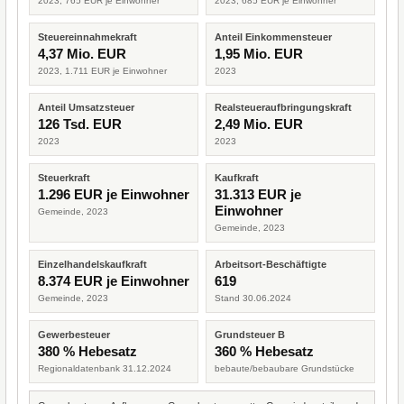
2023, 765 EUR je Einwohner
2023, 685 EUR je Einwohner
Steuereinnahmekraft
Anteil Einkommensteuer
4,37 Mio. EUR
1,95 Mio. EUR
2023, 1.711 EUR je Einwohner
2023
Anteil Umsatzsteuer
Realsteueraufbringungskraft
126 Tsd. EUR
2,49 Mio. EUR
2023
2023
Steuerkraft
Kaufkraft
1.296 EUR je Einwohner
31.313 EUR je
Einwohner
Gemeinde, 2023
Gemeinde, 2023
Einzelhandelskaufkraft
Arbeitsort-Beschäftigte
8.374 EUR je Einwohner
619
Gemeinde, 2023
Stand 30.06.2024
Gewerbesteuer
Grundsteuer B
380 % Hebesatz
360 % Hebesatz
Regionaldatenbank 31.12.2024
bebaute/bebaubare Grundstücke