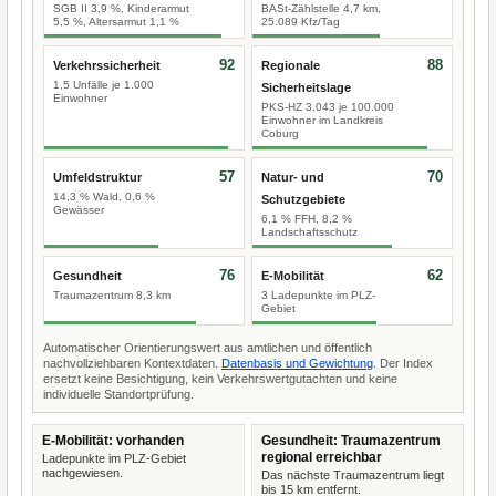
SGB II 3,9 %, Kinderarmut
BASt-Zählstelle 4,7 km,
5,5 %, Altersarmut 1,1 %
25.089 Kfz/Tag
92
88
Verkehrssicherheit
Regionale
1,5 Unfälle je 1.000
Sicherheitslage
Einwohner
PKS-HZ 3.043 je 100.000
Einwohner im Landkreis
Coburg
57
70
Umfeldstruktur
Natur- und
14,3 % Wald, 0,6 %
Schutzgebiete
Gewässer
6,1 % FFH, 8,2 %
Landschaftsschutz
76
62
Gesundheit
E-Mobilität
Traumazentrum 8,3 km
3 Ladepunkte im PLZ-
Gebiet
Automatischer Orientierungswert aus amtlichen und öffentlich
nachvollziehbaren Kontextdaten.
Datenbasis und Gewichtung
. Der Index
ersetzt keine Besichtigung, kein Verkehrswertgutachten und keine
individuelle Standortprüfung.
E-Mobilität: vorhanden
Gesundheit: Traumazentrum
regional erreichbar
Ladepunkte im PLZ-Gebiet
nachgewiesen.
Das nächste Traumazentrum liegt
bis 15 km entfernt.