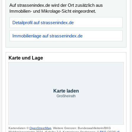
Auf strassenindex.de wird der Ort zusätzlich aus
Immobilien- und Mikrolage-Sicht eingeordnet.
Detailprofil auf strassenindex.de
Immobilienlage auf strassenindex.de
Karte und Lage
Karte laden
Großheirath
Kartendaten ©
OpenStreetMap
. Weitere Grenzen: Bundeswahlleiterin/BKG
Wahlkreisgeometrie 2024, dl-de/by-2-0. Kartenlayer: Starkregen: ©
BKG
(2026)
dl-