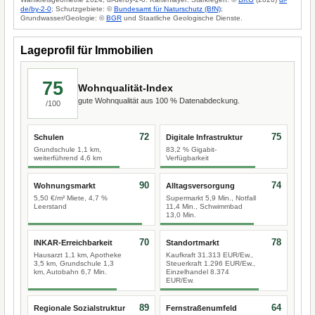
de/by-2-0
; Schutzgebiete: ©
Bundesamt für Naturschutz (BfN)
;
Grundwasser/Geologie: ©
BGR
und Staatliche Geologische Dienste.
Lageprofil für Immobilien
75
Wohnqualität-Index
gute Wohnqualität aus 100 % Datenabdeckung.
/100
72
75
Schulen
Digitale Infrastruktur
Grundschule 1,1 km,
83,2 % Gigabit-
weiterführend 4,6 km
Verfügbarkeit
90
74
Wohnungsmarkt
Alltagsversorgung
5,50 €/m² Miete, 4,7 %
Supermarkt 5,9 Min., Notfall
Leerstand
11,4 Min., Schwimmbad
13,0 Min.
70
78
INKAR-Erreichbarkeit
Standortmarkt
Hausarzt 1,1 km, Apotheke
Kaufkraft 31.313 EUR/Ew.,
3,5 km, Grundschule 1,3
Steuerkraft 1.296 EUR/Ew.,
km, Autobahn 6,7 Min.
Einzelhandel 8.374
EUR/Ew.
89
64
Regionale Sozialstruktur
Fernstraßenumfeld