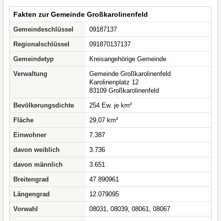
Fakten zur Gemeinde Großkarolinenfeld
Gemeindeschlüssel
09187137
Regionalschlüssel
091870137137
Gemeindetyp
Kreisangehörige Gemeinde
Verwaltung
Gemeinde Großkarolinenfeld
Karolinenplatz 12
83109 Großkarolinenfeld
Bevölkerungsdichte
254 Ew. je km²
Fläche
29,07 km²
Einwohner
7.387
davon weiblich
3.736
davon männlich
3.651
Breitengrad
47.890961
Längengrad
12.079095
Vorwahl
08031, 08039, 08061, 08067