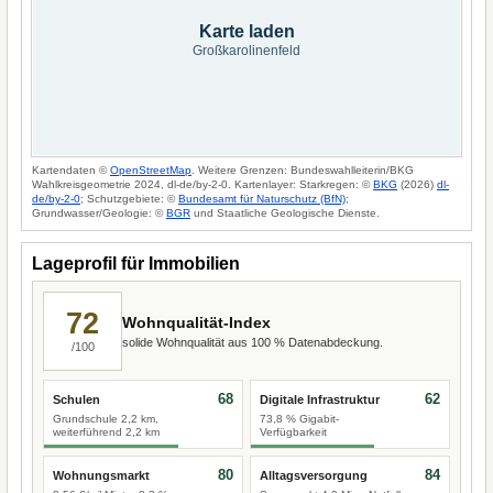
Karte laden
Großkarolinenfeld
Kartendaten ©
OpenStreetMap
. Weitere Grenzen: Bundeswahlleiterin/BKG
Wahlkreisgeometrie 2024, dl-de/by-2-0. Kartenlayer: Starkregen: ©
BKG
(2026)
dl-
de/by-2-0
; Schutzgebiete: ©
Bundesamt für Naturschutz (BfN)
;
Grundwasser/Geologie: ©
BGR
und Staatliche Geologische Dienste.
Lageprofil für Immobilien
72
Wohnqualität-Index
solide Wohnqualität aus 100 % Datenabdeckung.
/100
68
62
Schulen
Digitale Infrastruktur
Grundschule 2,2 km,
73,8 % Gigabit-
weiterführend 2,2 km
Verfügbarkeit
80
84
Wohnungsmarkt
Alltagsversorgung