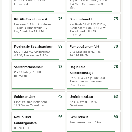
8,56 €/m² Miete, 2,3 %
Supermarkt 4,9 Min., Notfall
Leerstand
9,4 Min., Schwimmbad 9,8
Min.
75
75
INKAR-Erreichbarkeit
Standortmarkt
Hausarzt 1,1 km, Apotheke
Kaufkraft 31.419 EUR/Ew.,
1,4 km, Grundschule 1,2
Steuerkraft 1.049 EUR/Ew.,
km, Autobahn 13,4 Min.
Einzelhandel 8.495
EUR/Ew.
89
70
Regionale Sozialstruktur
Fernstraßenumfeld
SGB II 2,6 %, Kinderarmut
BASt-Zählstelle 6,7 km,
4,1 %, Altersarmut 1,9 %
90.124 Kfz/Tag
78
78
Verkehrssicherheit
Regionale
2,7 Unfälle je 1.000
Sicherheitslage
Einwohner
PKS-HZ 4.315 je 100.000
Einwohner im Landkreis
Rosenheim
42
62
Schienenlärm
Umfeldstruktur
EBA: ca. 845 Betroffene,
22,6 % Wald, 0,5 %
11,5 % der Einwohner
Gewässer
56
90
Natur- und
Gesundheit
Traumazentrum 3,7 km
Schutzgebiete
0,3 % FFH