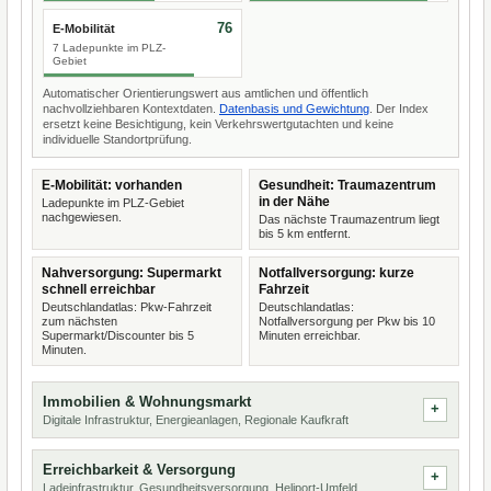
76
E-Mobilität
7 Ladepunkte im PLZ-
Gebiet
Automatischer Orientierungswert aus amtlichen und öffentlich
nachvollziehbaren Kontextdaten.
Datenbasis und Gewichtung
. Der Index
ersetzt keine Besichtigung, kein Verkehrswertgutachten und keine
individuelle Standortprüfung.
E-Mobilität: vorhanden
Gesundheit: Traumazentrum
in der Nähe
Ladepunkte im PLZ-Gebiet
nachgewiesen.
Das nächste Traumazentrum liegt
bis 5 km entfernt.
Nahversorgung: Supermarkt
Notfallversorgung: kurze
schnell erreichbar
Fahrzeit
Deutschlandatlas: Pkw-Fahrzeit
Deutschlandatlas:
zum nächsten
Notfallversorgung per Pkw bis 10
Supermarkt/Discounter bis 5
Minuten erreichbar.
Minuten.
Immobilien & Wohnungsmarkt
Digitale Infrastruktur, Energieanlagen, Regionale Kaufkraft
Erreichbarkeit & Versorgung
Ladeinfrastruktur, Gesundheitsversorgung, Heliport-Umfeld