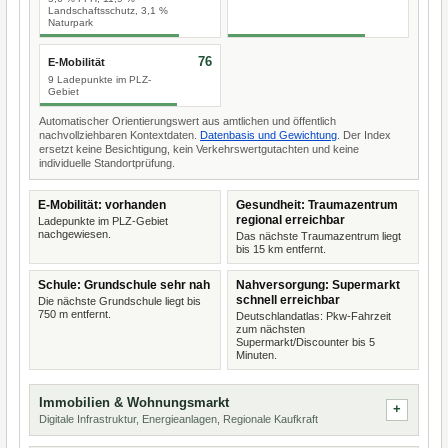
Landschaftsschutz, 3,1 %
Naturpark
76
E-Mobilität
9 Ladepunkte im PLZ-
Gebiet
Automatischer Orientierungswert aus amtlichen und öffentlich
nachvollziehbaren Kontextdaten.
Datenbasis und Gewichtung
. Der Index
ersetzt keine Besichtigung, kein Verkehrswertgutachten und keine
individuelle Standortprüfung.
E-Mobilität: vorhanden
Gesundheit: Traumazentrum
regional erreichbar
Ladepunkte im PLZ-Gebiet
nachgewiesen.
Das nächste Traumazentrum liegt
bis 15 km entfernt.
Schule: Grundschule sehr nah
Nahversorgung: Supermarkt
schnell erreichbar
Die nächste Grundschule liegt bis
750 m entfernt.
Deutschlandatlas: Pkw-Fahrzeit
zum nächsten
Supermarkt/Discounter bis 5
Minuten.
Immobilien & Wohnungsmarkt
Digitale Infrastruktur, Energieanlagen, Regionale Kaufkraft