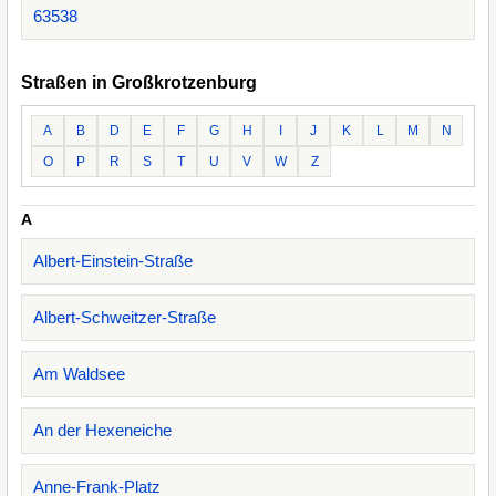
63538
Straßen in Großkrotzenburg
A
B
D
E
F
G
H
I
J
K
L
M
N
O
P
R
S
T
U
V
W
Z
A
Albert-Einstein-Straße
Albert-Schweitzer-Straße
Am Waldsee
An der Hexeneiche
Anne-Frank-Platz