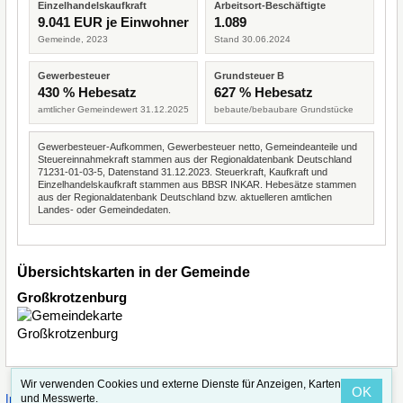
Einzelhandelskaufkraft
Arbeitsort-Beschäftigte
9.041 EUR je Einwohner
1.089
Gemeinde, 2023
Stand 30.06.2024
Gewerbesteuer
Grundsteuer B
430 % Hebesatz
627 % Hebesatz
amtlicher Gemeindewert 31.12.2025
bebaute/bebaubare Grundstücke
Gewerbesteuer-Aufkommen, Gewerbesteuer netto, Gemeindeanteile und
Steuereinnahmekraft stammen aus der Regionaldatenbank Deutschland
71231-01-03-5, Datenstand 31.12.2023. Steuerkraft, Kaufkraft und
Einzelhandelskaufkraft stammen aus BBSR INKAR. Hebesätze stammen
aus der Regionaldatenbank Deutschland bzw. aktuelleren amtlichen
Landes- oder Gemeindedaten.
Übersichtskarten in der Gemeinde
Großkrotzenburg
Wir verwenden Cookies und externe Dienste für Anzeigen, Karten
OK
·
·
und Messwerte.
Impressum
Straßenindex
Valid CSS