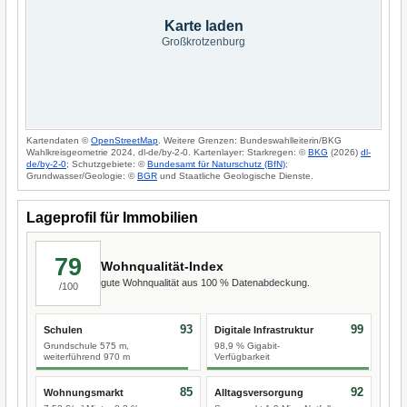
Karte laden
Großkrotzenburg
Kartendaten ©
OpenStreetMap
. Weitere Grenzen: Bundeswahlleiterin/BKG
Wahlkreisgeometrie 2024, dl-de/by-2-0. Kartenlayer: Starkregen: ©
BKG
(2026)
dl-
de/by-2-0
; Schutzgebiete: ©
Bundesamt für Naturschutz (BfN)
;
Grundwasser/Geologie: ©
BGR
und Staatliche Geologische Dienste.
Lageprofil für Immobilien
79
Wohnqualität-Index
gute Wohnqualität aus 100 % Datenabdeckung.
/100
93
99
Schulen
Digitale Infrastruktur
Grundschule 575 m,
98,9 % Gigabit-
weiterführend 970 m
Verfügbarkeit
85
92
Wohnungsmarkt
Alltagsversorgung