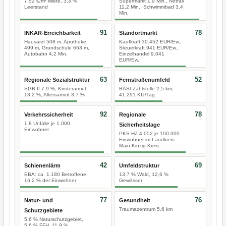
7,52 €/m² Miete, 3,3 %
Supermarkt 1,9 Min., Notfall
Leerstand
11,2 Min., Schwimmbad 3,4
Min.
91
78
INKAR-Erreichbarkeit
Standortmarkt
Hausarzt 508 m, Apotheke
Kaufkraft 30.452 EUR/Ew.,
499 m, Grundschule 653 m,
Steuerkraft 941 EUR/Ew.,
Autobahn 4,2 Min.
Einzelhandel 9.041
EUR/Ew.
63
52
Regionale Sozialstruktur
Fernstraßenumfeld
SGB II 7,9 %, Kinderarmut
BASt-Zählstelle 2,5 km,
13,2 %, Altersarmut 3,7 %
41.291 Kfz/Tag
92
78
Verkehrssicherheit
Regionale
1,8 Unfälle je 1.000
Sicherheitslage
Einwohner
PKS-HZ 4.052 je 100.000
Einwohner im Landkreis
Main-Kinzig-Kreis
42
69
Schienenlärm
Umfeldstruktur
EBA: ca. 1.180 Betroffene,
13,7 % Wald, 12,6 %
16,2 % der Einwohner
Gewässer
77
76
Natur- und
Gesundheit
Traumazentrum 5,6 km
Schutzgebiete
5,6 % Naturschutzgebiet,
5,6 % FFH, 11,9 %