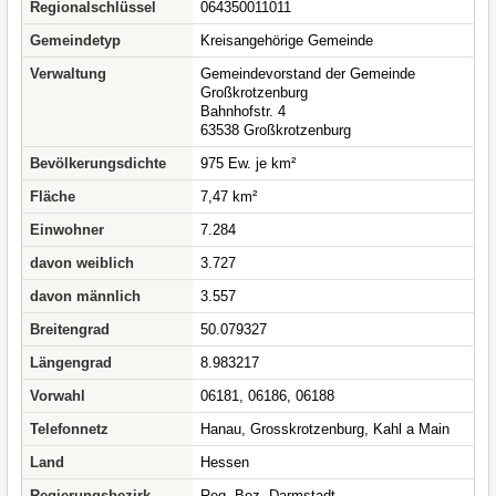
Regionalschlüssel
064350011011
Gemeindetyp
Kreisangehörige Gemeinde
Verwaltung
Gemeindevorstand der Gemeinde
Großkrotzenburg
Bahnhofstr. 4
63538 Großkrotzenburg
Bevölkerungsdichte
975 Ew. je km²
Fläche
7,47 km²
Einwohner
7.284
davon weiblich
3.727
davon männlich
3.557
Breitengrad
50.079327
Längengrad
8.983217
Vorwahl
06181, 06186, 06188
Telefonnetz
Hanau, Grosskrotzenburg, Kahl a Main
Land
Hessen
Regierungsbezirk
Reg.-Bez. Darmstadt