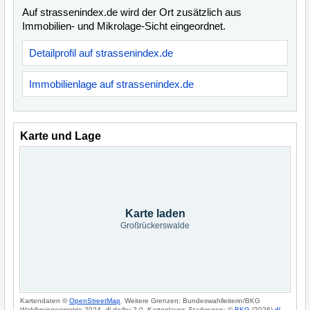
Auf strassenindex.de wird der Ort zusätzlich aus
Immobilien- und Mikrolage-Sicht eingeordnet.
Detailprofil auf strassenindex.de
Immobilienlage auf strassenindex.de
Karte und Lage
Karte laden
Großrückerswalde
Kartendaten ©
OpenStreetMap
. Weitere Grenzen: Bundeswahlleiterin/BKG
Wahlkreisgeometrie 2024, dl-de/by-2-0. Kartenlayer: Starkregen: ©
BKG
(2026)
dl-