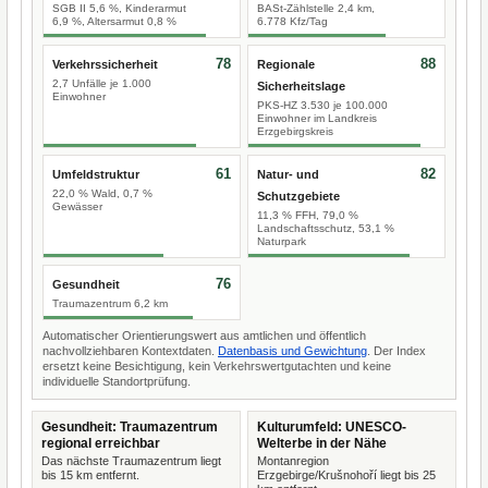
SGB II 5,6 %, Kinderarmut
BASt-Zählstelle 2,4 km,
6,9 %, Altersarmut 0,8 %
6.778 Kfz/Tag
78
88
Verkehrssicherheit
Regionale
2,7 Unfälle je 1.000
Sicherheitslage
Einwohner
PKS-HZ 3.530 je 100.000
Einwohner im Landkreis
Erzgebirgskreis
61
82
Umfeldstruktur
Natur- und
22,0 % Wald, 0,7 %
Schutzgebiete
Gewässer
11,3 % FFH, 79,0 %
Landschaftsschutz, 53,1 %
Naturpark
76
Gesundheit
Traumazentrum 6,2 km
Automatischer Orientierungswert aus amtlichen und öffentlich
nachvollziehbaren Kontextdaten.
Datenbasis und Gewichtung
. Der Index
ersetzt keine Besichtigung, kein Verkehrswertgutachten und keine
individuelle Standortprüfung.
Gesundheit: Traumazentrum
Kulturumfeld: UNESCO-
regional erreichbar
Welterbe in der Nähe
Das nächste Traumazentrum liegt
Montanregion
bis 15 km entfernt.
Erzgebirge/Krušnohoří liegt bis 25