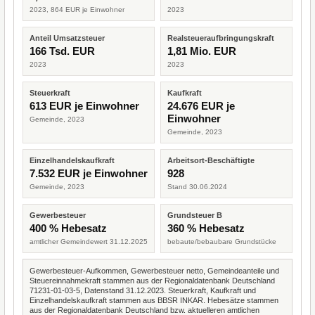
2023, 864 EUR je Einwohner
2023
Anteil Umsatzsteuer
Realsteueraufbringungskraft
166 Tsd. EUR
1,81 Mio. EUR
2023
2023
Steuerkraft
Kaufkraft
613 EUR je Einwohner
24.676 EUR je
Einwohner
Gemeinde, 2023
Gemeinde, 2023
Einzelhandelskaufkraft
Arbeitsort-Beschäftigte
7.532 EUR je Einwohner
928
Gemeinde, 2023
Stand 30.06.2024
Gewerbesteuer
Grundsteuer B
400 % Hebesatz
360 % Hebesatz
amtlicher Gemeindewert 31.12.2025
bebaute/bebaubare Grundstücke
Gewerbesteuer-Aufkommen, Gewerbesteuer netto, Gemeindeanteile und
Steuereinnahmekraft stammen aus der Regionaldatenbank Deutschland
71231-01-03-5, Datenstand 31.12.2023. Steuerkraft, Kaufkraft und
Einzelhandelskaufkraft stammen aus BBSR INKAR. Hebesätze stammen
aus der Regionaldatenbank Deutschland bzw. aktuelleren amtlichen