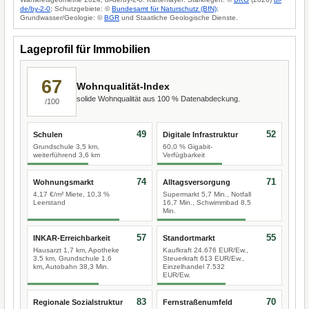
de/by-2-0
; Schutzgebiete: ©
Bundesamt für Naturschutz (BfN)
;
Grundwasser/Geologie: ©
BGR
und Staatliche Geologische Dienste.
Lageprofil für Immobilien
67
Wohnqualität-Index
solide Wohnqualität aus 100 % Datenabdeckung.
/100
49
52
Schulen
Digitale Infrastruktur
Grundschule 3,5 km,
60,0 % Gigabit-
weiterführend 3,6 km
Verfügbarkeit
74
71
Wohnungsmarkt
Alltagsversorgung
4,17 €/m² Miete, 10,3 %
Supermarkt 5,7 Min., Notfall
Leerstand
16,7 Min., Schwimmbad 8,5
Min.
57
55
INKAR-Erreichbarkeit
Standortmarkt
Hausarzt 1,7 km, Apotheke
Kaufkraft 24.676 EUR/Ew.,
3,5 km, Grundschule 1,6
Steuerkraft 613 EUR/Ew.,
km, Autobahn 38,3 Min.
Einzelhandel 7.532
EUR/Ew.
83
70
Regionale Sozialstruktur
Fernstraßenumfeld