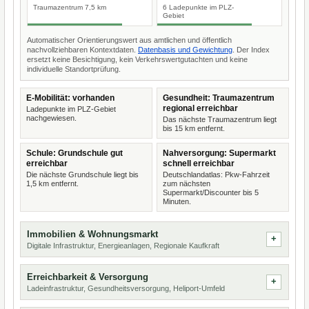
Traumazentrum 7,5 km
6 Ladepunkte im PLZ-
Gebiet
Automatischer Orientierungswert aus amtlichen und öffentlich
nachvollziehbaren Kontextdaten.
Datenbasis und Gewichtung
. Der Index
ersetzt keine Besichtigung, kein Verkehrswertgutachten und keine
individuelle Standortprüfung.
E-Mobilität: vorhanden
Gesundheit: Traumazentrum
regional erreichbar
Ladepunkte im PLZ-Gebiet
nachgewiesen.
Das nächste Traumazentrum liegt
bis 15 km entfernt.
Schule: Grundschule gut
Nahversorgung: Supermarkt
erreichbar
schnell erreichbar
Die nächste Grundschule liegt bis
Deutschlandatlas: Pkw-Fahrzeit
1,5 km entfernt.
zum nächsten
Supermarkt/Discounter bis 5
Minuten.
Immobilien & Wohnungsmarkt
Digitale Infrastruktur, Energieanlagen, Regionale Kaufkraft
Erreichbarkeit & Versorgung
Ladeinfrastruktur, Gesundheitsversorgung, Heliport-Umfeld