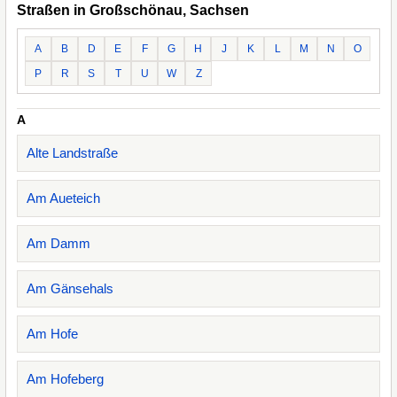
Straßen in Großschönau, Sachsen
A
B
D
E
F
G
H
J
K
L
M
N
O
P
R
S
T
U
W
Z
A
Alte Landstraße
Am Aueteich
Am Damm
Am Gänsehals
Am Hofe
Am Hofeberg