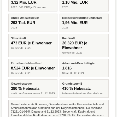
3,32 Mio. EUR
1,18 Mio. EUR
2023, 648 EUR je Einwohner
2023
Anteil Umsatzsteuer
Realsteueraufbringungskraft
293 Tsd. EUR
1,96 Mio. EUR
2023
2023
Steuerkraft
Kaufkraft
473 EUR je Einwohner
26.320 EUR je
Einwohner
Gemeinde, 2023
Gemeinde, 2023
Einzelhandelskaufkraft
Arbeitsort-Beschäftigte
8.524 EUR je Einwohner
1.816
Gemeinde, 2023
Stand 30.06.2024
Gewerbesteuer
Grundsteuer B
390 % Hebesatz
410 % Hebesatz
amtlicher Gemeindewert 31.12.2025
bebaute/bebaubare Grundstücke
Gewerbesteuer-Aufkommen, Gewerbesteuer netto, Gemeindeanteile und
Steuereinnahmekraft stammen aus der Regionaldatenbank Deutschland
71231-01-03-5, Datenstand 31.12.2023. Steuerkraft, Kaufkraft und
Einzelhandelskaufkraft stammen aus BBSR INKAR. Hebesätze stammen