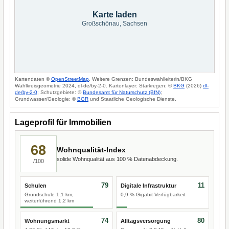
Karte laden
Großschönau, Sachsen
Kartendaten ©
OpenStreetMap
. Weitere Grenzen: Bundeswahlleiterin/BKG
Wahlkreisgeometrie 2024, dl-de/by-2-0. Kartenlayer: Starkregen: ©
BKG
(2026)
dl-
de/by-2-0
; Schutzgebiete: ©
Bundesamt für Naturschutz (BfN)
;
Grundwasser/Geologie: ©
BGR
und Staatliche Geologische Dienste.
Lageprofil für Immobilien
68
Wohnqualität-Index
solide Wohnqualität aus 100 % Datenabdeckung.
/100
79
11
Schulen
Digitale Infrastruktur
Grundschule 1,1 km,
0,9 % Gigabit-Verfügbarkeit
weiterführend 1,2 km
74
80
Wohnungsmarkt
Alltagsversorgung