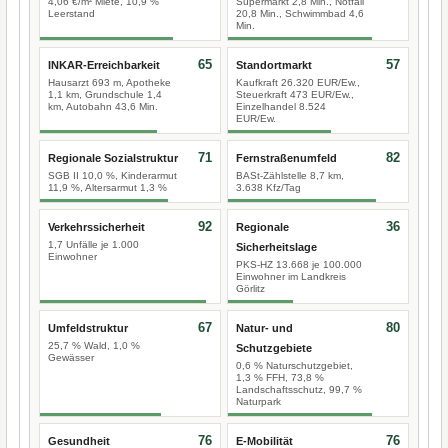
4,06 €/m² Miete, 10,9 %
Supermarkt 2,8 Min., Notfall
Leerstand
20,8 Min., Schwimmbad 4,6
Min.
65
57
INKAR-Erreichbarkeit
Standortmarkt
Hausarzt 693 m, Apotheke
Kaufkraft 26.320 EUR/Ew.,
1,1 km, Grundschule 1,4
Steuerkraft 473 EUR/Ew.,
km, Autobahn 43,6 Min.
Einzelhandel 8.524
EUR/Ew.
71
82
Regionale Sozialstruktur
Fernstraßenumfeld
SGB II 10,0 %, Kinderarmut
BASt-Zählstelle 8,7 km,
11,9 %, Altersarmut 1,3 %
3.638 Kfz/Tag
92
36
Verkehrssicherheit
Regionale
1,7 Unfälle je 1.000
Sicherheitslage
Einwohner
PKS-HZ 13.668 je 100.000
Einwohner im Landkreis
Görlitz
67
80
Umfeldstruktur
Natur- und
25,7 % Wald, 1,0 %
Schutzgebiete
Gewässer
0,6 % Naturschutzgebiet,
1,3 % FFH, 73,8 %
Landschaftsschutz, 99,7 %
Naturpark
76
76
Gesundheit
E-Mobilität