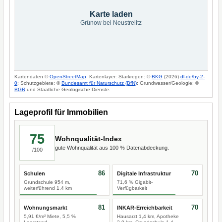
Karte laden
Grünow bei Neustrelitz
Kartendaten ©
OpenStreetMap
. Kartenlayer: Starkregen: ©
BKG
(2026)
dl-de/by-2-
0
; Schutzgebiete: ©
Bundesamt für Naturschutz (BfN)
; Grundwasser/Geologie: ©
BGR
und Staatliche Geologische Dienste.
Lageprofil für Immobilien
75
Wohnqualität-Index
gute Wohnqualität aus 100 % Datenabdeckung.
/100
86
70
Schulen
Digitale Infrastruktur
Grundschule 954 m,
71,6 % Gigabit-
weiterführend 1,4 km
Verfügbarkeit
81
70
Wohnungsmarkt
INKAR-Erreichbarkeit
5,91 €/m² Miete, 5,5 %
Hausarzt 1,4 km, Apotheke