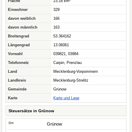
Fläche
23,18 km²
Einwohner
329
davon weiblich
166
davon männlich
163
Breitengrad
53.364162
Längengrad
13.06061
Vorwahl
039821, 03984
Telefonnetz
Carpin, Prenzlau
Land
Mecklenburg-Vorpommern
Landkreis
Mecklenburg-Strelitz
Gemeinde
Grünow
Karte
Karte und Lage
Steuersätze in Grünow
Grünow