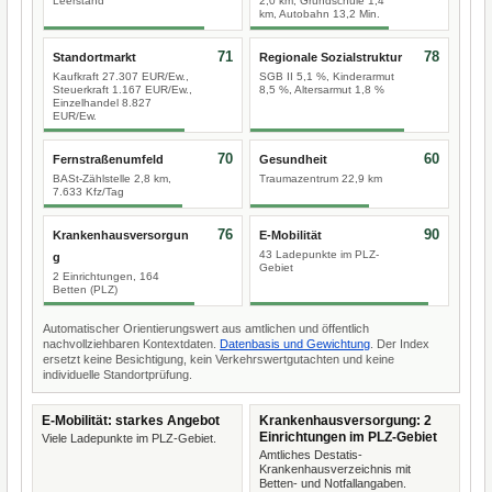
Leerstand
2,0 km, Grundschule 1,4
km, Autobahn 13,2 Min.
71
78
Standortmarkt
Regionale Sozialstruktur
Kaufkraft 27.307 EUR/Ew.,
SGB II 5,1 %, Kinderarmut
Steuerkraft 1.167 EUR/Ew.,
8,5 %, Altersarmut 1,8 %
Einzelhandel 8.827
EUR/Ew.
70
60
Fernstraßenumfeld
Gesundheit
BASt-Zählstelle 2,8 km,
Traumazentrum 22,9 km
7.633 Kfz/Tag
76
90
Krankenhausversorgun
E-Mobilität
43 Ladepunkte im PLZ-
g
Gebiet
2 Einrichtungen, 164
Betten (PLZ)
Automatischer Orientierungswert aus amtlichen und öffentlich
nachvollziehbaren Kontextdaten.
Datenbasis und Gewichtung
. Der Index
ersetzt keine Besichtigung, kein Verkehrswertgutachten und keine
individuelle Standortprüfung.
E-Mobilität: starkes Angebot
Krankenhausversorgung: 2
Einrichtungen im PLZ-Gebiet
Viele Ladepunkte im PLZ-Gebiet.
Amtliches Destatis-
Krankenhausverzeichnis mit
Betten- und Notfallangaben.