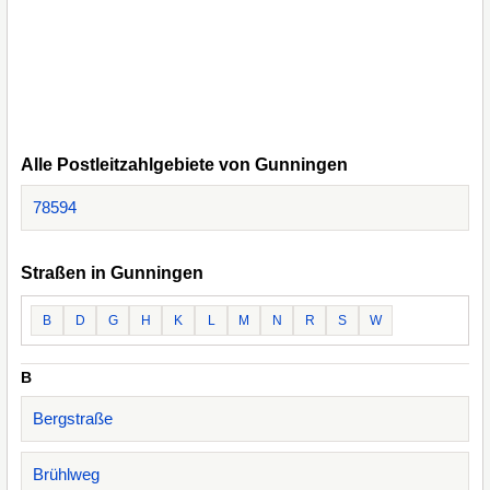
Alle Postleitzahlgebiete von Gunningen
78594
Straßen in Gunningen
B
D
G
H
K
L
M
N
R
S
W
B
Bergstraße
Brühlweg