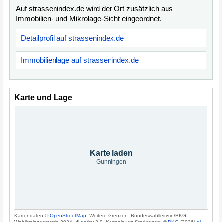
Auf strassenindex.de wird der Ort zusätzlich aus
Immobilien- und Mikrolage-Sicht eingeordnet.
Detailprofil auf strassenindex.de
Immobilienlage auf strassenindex.de
Karte und Lage
Karte laden
Gunningen
Kartendaten ©
OpenStreetMap
. Weitere Grenzen: Bundeswahlleiterin/BKG
Wahlkreisgeometrie 2024, dl-de/by-2-0. Kartenlayer: Starkregen: ©
BKG
(2026)
dl-