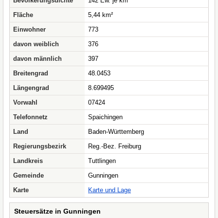
Bevölkerungsdichte
142 Ew. je km²
Fläche
5,44 km²
Einwohner
773
davon weiblich
376
davon männlich
397
Breitengrad
48.0453
Längengrad
8.699495
Vorwahl
07424
Telefonnetz
Spaichingen
Land
Baden-Württemberg
Regierungsbezirk
Reg.-Bez. Freiburg
Landkreis
Tuttlingen
Gemeinde
Gunningen
Karte
Karte und Lage
Steuersätze in Gunningen