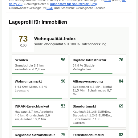
de/by-2-0
; Schutzgebiete: ©
Bundesamt für Naturschutz (BfN)
;
Grundwasser/Geologie: ©
BGR
und Staatliche Geologische Dienste.
Lageprofil für Immobilien
73
Wohnqualität-Index
solide Wohnqualität aus 100 % Datenabdeckung.
/100
56
76
Schulen
Digitale Infrastruktur
Grundschule 3,7 km,
94,9 % Gigabit-
weiterführend 2,4 km
Verfügbarkeit
90
84
Wohnungsmarkt
Alltagsversorgung
5,64 €/m² Miete, 4,8 %
Supermarkt 4,8 Min., Notfall
Leerstand
11,5 Min., Schwimmbad 8,7
Min.
53
69
INKAR-Erreichbarkeit
Standortmarkt
Hausarzt 3,7 km, Apotheke
Kaufkraft 28.148 EUR/Ew.,
4,6 km, Grundschule 2,6
Steuerkraft 1.243 EUR/Ew.,
km, Autobahn 9,2 Min.
Einzelhandel 7.188
EUR/Ew.
75
82
Regionale Sozialstruktur
Fernstraßenumfeld