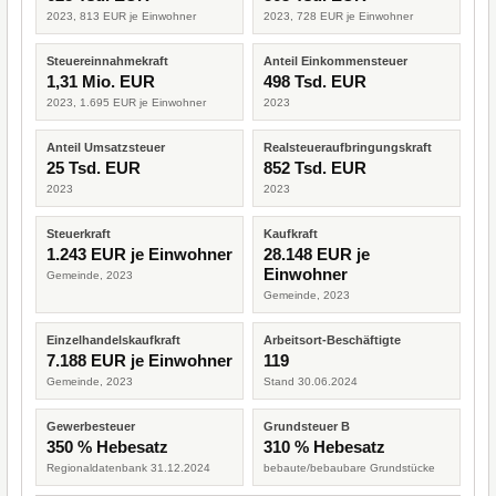
2023, 813 EUR je Einwohner
2023, 728 EUR je Einwohner
Steuereinnahmekraft
Anteil Einkommensteuer
1,31 Mio. EUR
498 Tsd. EUR
2023, 1.695 EUR je Einwohner
2023
Anteil Umsatzsteuer
Realsteueraufbringungskraft
25 Tsd. EUR
852 Tsd. EUR
2023
2023
Steuerkraft
Kaufkraft
1.243 EUR je Einwohner
28.148 EUR je
Einwohner
Gemeinde, 2023
Gemeinde, 2023
Einzelhandelskaufkraft
Arbeitsort-Beschäftigte
7.188 EUR je Einwohner
119
Gemeinde, 2023
Stand 30.06.2024
Gewerbesteuer
Grundsteuer B
350 % Hebesatz
310 % Hebesatz
Regionaldatenbank 31.12.2024
bebaute/bebaubare Grundstücke