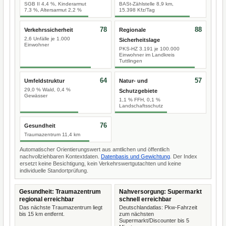
SGB II 4,4 %, Kinderarmut
BASt-Zählstelle 8,9 km,
7,3 %, Altersarmut 2,2 %
15.398 Kfz/Tag
78
88
Verkehrssicherheit
Regionale
2,6 Unfälle je 1.000
Sicherheitslage
Einwohner
PKS-HZ 3.191 je 100.000
Einwohner im Landkreis
Tuttlingen
64
57
Umfeldstruktur
Natur- und
29,0 % Wald, 0,4 %
Schutzgebiete
Gewässer
1,1 % FFH, 0,1 %
Landschaftsschutz
76
Gesundheit
Traumazentrum 11,4 km
Automatischer Orientierungswert aus amtlichen und öffentlich
nachvollziehbaren Kontextdaten.
Datenbasis und Gewichtung
. Der Index
ersetzt keine Besichtigung, kein Verkehrswertgutachten und keine
individuelle Standortprüfung.
Gesundheit: Traumazentrum
Nahversorgung: Supermarkt
regional erreichbar
schnell erreichbar
Das nächste Traumazentrum liegt
Deutschlandatlas: Pkw-Fahrzeit
bis 15 km entfernt.
zum nächsten
Supermarkt/Discounter bis 5