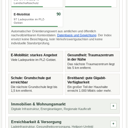
Landschaftsschutz
90
E-Mobilität
97 Ladepunkte im PLZ-
Gebiet
Automatischer Orientierungswert aus amtlichen und öffentlich
nachvollziehbaren Kontextdaten.
Datenbasis und Gewichtung
. Der Index
ersetzt keine Besichtigung, kein Verkehrswertgutachten und keine
individuelle Standortprüfung.
E-Mobilität: starkes Angebot
Gesundheit: Traumazentrum
in der Nähe
Viele Ladepunkte im PLZ-Gebiet.
Das nächste Traumazentrum liegt
bis 5 km entfernt.
Schule: Grundschule gut
Breitband: gute Gigabit-
erreichbar
Verfügbarkeit
Die nächste Grundschule liegt bis
Ein großer Teil der Haushalte
1,5 km entfernt.
erreicht 1.000 Mbit/s oder mehr.
Immobilien & Wohnungsmarkt
Digitale Infrastruktur, Energieanlagen, Regionale Kaufkraft
Erreichbarkeit & Versorgung
Ladeinfrastruktur, Gesundheitsversorgung, Heliport-Umfeld