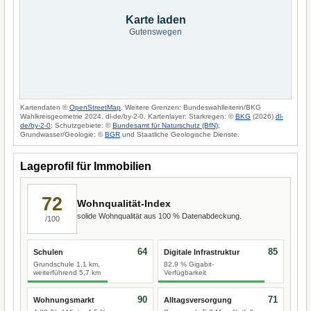
Karte laden
Gutenswegen
Kartendaten ©
OpenStreetMap
. Weitere Grenzen: Bundeswahlleiterin/BKG
Wahlkreisgeometrie 2024, dl-de/by-2-0. Kartenlayer: Starkregen: ©
BKG
(2026)
dl-
de/by-2-0
; Schutzgebiete: ©
Bundesamt für Naturschutz (BfN)
;
Grundwasser/Geologie: ©
BGR
und Staatliche Geologische Dienste.
Lageprofil für Immobilien
72
Wohnqualität-Index
solide Wohnqualität aus 100 % Datenabdeckung.
/100
64
85
Schulen
Digitale Infrastruktur
Grundschule 1,1 km,
82,9 % Gigabit-
weiterführend 5,7 km
Verfügbarkeit
90
71
Wohnungsmarkt
Alltagsversorgung