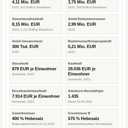
4,11 Mio. EUR
3,75 Mio. EUR
2023, 612 EUR je Einwohner
2023, 558 EUR je Einwohner
Steuereinnahmekraft
Anteil Einkommensteuer
8,15 Mio. EUR
2,99 Mio. EUR
2023, 1.211 EUR je Einwohner
2023
Anteil Umsatzsteuer
Realsteueraufbringungskraft
300 Tsd. EUR
5,21 Mio. EUR
2023
2023
Steuerkraft
Kaufkraft
879 EUR je Einwohner
29.036 EUR je
Einwohner
Gemeinde, 2023
Gemeinde, 2023
Einzelhandelskaufkraft
Arbeitsort-Beschäftigte
7.914 EUR je Einwohner
1.435
Gemeinde, 2023
Stand 30.06.2024
Gewerbesteuer
Grundsteuer B
400 % Hebesatz
575 % Hebesatz
Regionaldatenbank 31.12.2024
bebaute/bebaubare Grundstücke