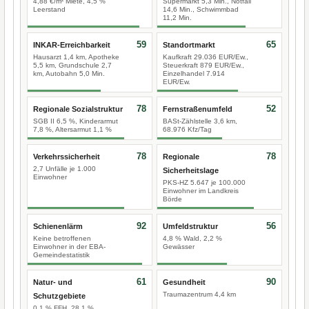
4,88 €/m² Miete, 4,5 %
Supermarkt 5,3 Min., Notfall
Leerstand
14,6 Min., Schwimmbad
11,2 Min.
59
65
INKAR-Erreichbarkeit
Standortmarkt
Hausarzt 1,4 km, Apotheke
Kaufkraft 29.036 EUR/Ew.,
5,5 km, Grundschule 2,7
Steuerkraft 879 EUR/Ew.,
km, Autobahn 5,0 Min.
Einzelhandel 7.914
EUR/Ew.
78
52
Regionale Sozialstruktur
Fernstraßenumfeld
SGB II 6,5 %, Kinderarmut
BASt-Zählstelle 3,6 km,
7,8 %, Altersarmut 1,1 %
68.976 Kfz/Tag
78
78
Verkehrssicherheit
Regionale
2,7 Unfälle je 1.000
Sicherheitslage
Einwohner
PKS-HZ 5.647 je 100.000
Einwohner im Landkreis
Börde
92
56
Schienenlärm
Umfeldstruktur
Keine betroffenen
4,8 % Wald, 2,2 %
Einwohner in der EBA-
Gewässer
Gemeindestatistik
61
90
Natur- und
Gesundheit
Traumazentrum 4,4 km
Schutzgebiete
0,1 % FFH, 28,1 %