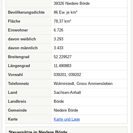
39326 Niedere Börde
Bevölkerungsdichte
86 Ew. je km²
Fläche
78,37 km²
Einwohner
6.726
davon weiblich
3.293
davon männlich
3.433
Breitengrad
52.229527
Längengrad
11.490883
Vorwahl
039201, 039202
Telefonnetz
Wolmirstedt, Gross Ammensleben
Land
Sachsen-Anhalt
Landkreis
Börde
Gemeinde
Niedere Börde
Karte
Karte und Lage
Steuersätze in Niedere Börde