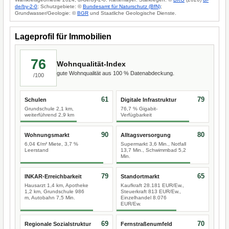
de/by-2-0
; Schutzgebiete: ©
Bundesamt für Naturschutz (BfN)
;
Grundwasser/Geologie: ©
BGR
und Staatliche Geologische Dienste.
Lageprofil für Immobilien
76
Wohnqualität-Index
gute Wohnqualität aus 100 % Datenabdeckung.
/100
61
79
Schulen
Digitale Infrastruktur
Grundschule 2,1 km,
76,7 % Gigabit-
weiterführend 2,9 km
Verfügbarkeit
90
80
Wohnungsmarkt
Alltagsversorgung
6,04 €/m² Miete, 3,7 %
Supermarkt 3,6 Min., Notfall
Leerstand
13,7 Min., Schwimmbad 5,2
Min.
79
65
INKAR-Erreichbarkeit
Standortmarkt
Hausarzt 1,4 km, Apotheke
Kaufkraft 28.181 EUR/Ew.,
1,2 km, Grundschule 986
Steuerkraft 813 EUR/Ew.,
m, Autobahn 7,5 Min.
Einzelhandel 8.076
EUR/Ew.
69
70
Regionale Sozialstruktur
Fernstraßenumfeld