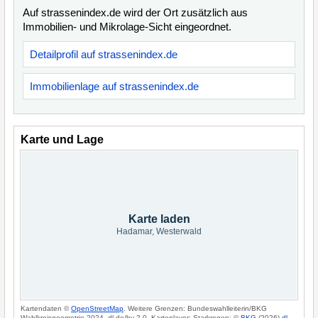
Auf strassenindex.de wird der Ort zusätzlich aus
Immobilien- und Mikrolage-Sicht eingeordnet.
Detailprofil auf strassenindex.de
Immobilienlage auf strassenindex.de
Karte und Lage
Karte laden
Hadamar, Westerwald
Kartendaten ©
OpenStreetMap
. Weitere Grenzen: Bundeswahlleiterin/BKG
Wahlkreisgeometrie 2024, dl-de/by-2-0. Kartenlayer: Starkregen: ©
BKG
(2026)
dl-