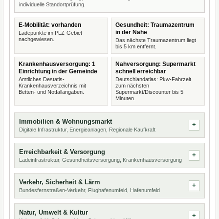
individuelle Standortprüfung.
E-Mobilität: vorhanden
Gesundheit: Traumazentrum
in der Nähe
Ladepunkte im PLZ-Gebiet
nachgewiesen.
Das nächste Traumazentrum liegt
bis 5 km entfernt.
Krankenhausversorgung: 1
Nahversorgung: Supermarkt
Einrichtung in der Gemeinde
schnell erreichbar
Amtliches Destatis-
Deutschlandatlas: Pkw-Fahrzeit
Krankenhausverzeichnis mit
zum nächsten
Betten- und Notfallangaben.
Supermarkt/Discounter bis 5
Minuten.
Immobilien & Wohnungsmarkt
Digitale Infrastruktur, Energieanlagen, Regionale Kaufkraft
Erreichbarkeit & Versorgung
Ladeinfrastruktur, Gesundheitsversorgung, Krankenhausversorgung
Verkehr, Sicherheit & Lärm
Bundesfernstraßen-Verkehr, Flughafenumfeld, Hafenumfeld
Natur, Umwelt & Kultur