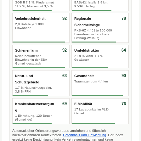
SGB II 7,1 %, Kinderarmut
BASt-Zählstelle 1,9 km,
11,9 %, Altersarmut 3,5 %
9.539 Kfz/Tag
92
78
Verkehrssicherheit
Regionale
2,0 Unfälle je 1.000
Sicherheitslage
Einwohner
PKS-HZ 4.451 je 100.000
Einwohner im Landkreis
Limburg-Weilburg
92
64
Schienenlärm
Umfeldstruktur
Keine betroffenen
21,8 % Wald, 1,7 %
Einwohner in der EBA-
Gewässer
Gemeindestatistik
63
90
Natur- und
Gesundheit
Traumazentrum 4,4 km
Schutzgebiete
1,7 % Naturschutzgebiet,
3,8 % FFH
69
76
Krankenhausversorgun
E-Mobilität
17 Ladepunkte im PLZ-
g
Gebiet
1 Einrichtung, 120 Betten
(Gemeinde)
Automatischer Orientierungswert aus amtlichen und öffentlich
nachvollziehbaren Kontextdaten.
Datenbasis und Gewichtung
. Der Index
ersetzt keine Besichtigung, kein Verkehrswertgutachten und keine