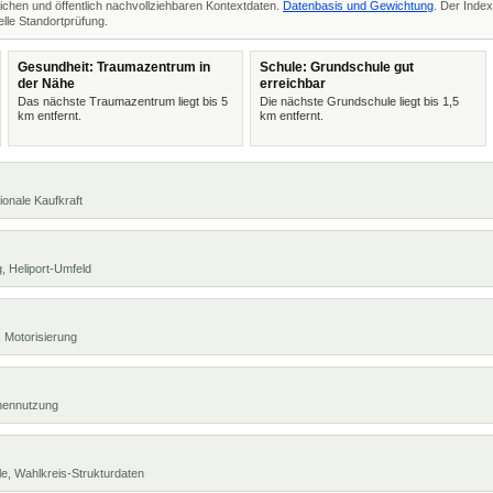
ichen und öffentlich nachvollziehbaren Kontextdaten.
Datenbasis und Gewichtung
. Der Index
lle Standortprüfung.
Gesundheit: Traumazentrum in
Schule: Grundschule gut
der Nähe
erreichbar
Das nächste Traumazentrum liegt bis 5
Die nächste Grundschule liegt bis 1,5
km entfernt.
km entfernt.
ionale Kaufkraft
, Heliport-Umfeld
 Motorisierung
chennutzung
e, Wahlkreis-Strukturdaten