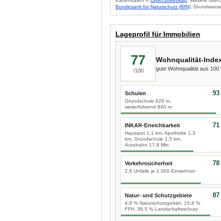
Kartendaten ©
OpenStreetMap
. Weitere Gren
Bundesamt für Naturschutz (BfN)
; Grundwasse
Lageprofil für Immobilien
77
Wohnqualität-Inde
gute Wohnqualität aus 10
/100
93
Schulen
Grundschule 920 m,
weiterführend 840 m
71
INKAR-Erreichbarkeit
Hausarzt 1,1 km, Apotheke 1,3
km, Grundschule 1,5 km,
Autobahn 17,9 Min.
78
Verkehrssicherheit
2,6 Unfälle je 1.000 Einwohner
87
Natur- und Schutzgebiete
4,8 % Naturschutzgebiet, 15,8 %
FFH, 36,5 % Landschaftsschutz