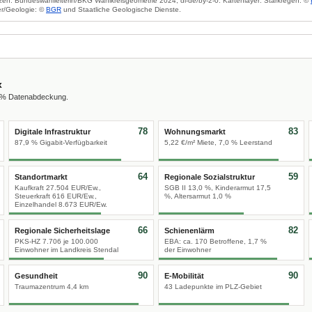
zen: Bundeswahlleiterin/BKG Wahlkreisgeometrie 2024, dl-de/by-2-0. Kartenlayer: Starkregen: ©
r/Geologie: ©
BGR
und Staatliche Geologische Dienste.
x
0 % Datenabdeckung.
78
83
Digitale Infrastruktur
Wohnungsmarkt
87,9 % Gigabit-Verfügbarkeit
5,22 €/m² Miete, 7,0 % Leerstand
64
59
Standortmarkt
Regionale Sozialstruktur
Kaufkraft 27.504 EUR/Ew.,
SGB II 13,0 %, Kinderarmut 17,5
Steuerkraft 616 EUR/Ew.,
%, Altersarmut 1,0 %
Einzelhandel 8.673 EUR/Ew.
66
82
Regionale Sicherheitslage
Schienenlärm
PKS-HZ 7.706 je 100.000
EBA: ca. 170 Betroffene, 1,7 %
Einwohner im Landkreis Stendal
der Einwohner
90
90
Gesundheit
E-Mobilität
Traumazentrum 4,4 km
43 Ladepunkte im PLZ-Gebiet