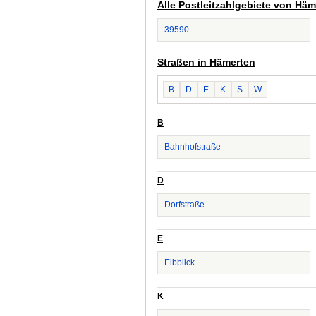
Alle Postleitzahlgebiete von Häm
39590
Straßen in Hämerten
B
D
E
K
S
W
B
Bahnhofstraße
D
Dorfstraße
E
Elbblick
K