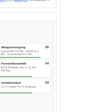
BKG
(2026)
dl-de/by-2-0
; Schutzgebiete: ©
80
Alltagsversorgung
Supermarkt 4,9 Min., Notfall 15,1
Min., Schwimmbad 6,0 Min.
64
Fernstraßenumfeld
BASt-Zählstelle 201 m, 11.431
Kfz/Tag
64
Umfeldstruktur
13,3 % Wald, 6,0 % Gewässer