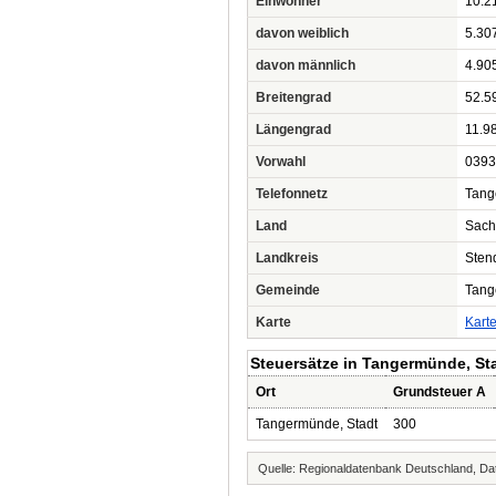
Einwohner
10.2
davon weiblich
5.30
davon männlich
4.90
Breitengrad
52.5
Längengrad
11.9
Vorwahl
0393
Telefonnetz
Tang
Land
Sach
Landkreis
Sten
Gemeinde
Tang
Karte
Kart
Steuersätze in Tangermünde, St
Ort
Grundsteuer A
Tangermünde, Stadt
300
Quelle: Regionaldatenbank Deutschland, Dat