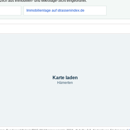
tzlich aus Immobilien- und Mikrolage-Sicht eingeordnet.
Immobilienlage auf strassenindex.de
Karte laden
Hämerten