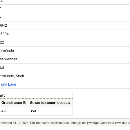
12
7
5
9042
86904
22
ermünde
sen-Anhalt
dal
ermünde, Stadt
e und Lage
adt
Grundsteuer B
Gewerbesteuerhebesatz
420
350
enstand 31.12.2024. Für rechtsverbindliche Auskünfte gilt die jeweilige Gemeinde bzw. das 