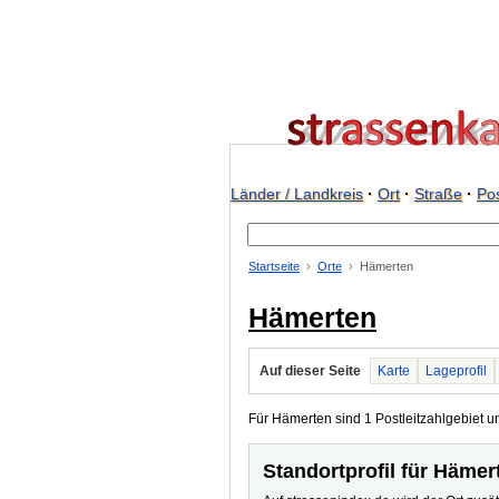
Länder / Landkreis
·
Ort
·
Straße
·
Pos
Startseite
Orte
Hämerten
Hämerten
Auf dieser Seite
Karte
Lageprofil
Für Hämerten sind 1 Postleitzahlgebiet un
Standortprofil für Hämer