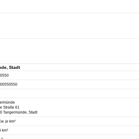
de, Stadt
0550
00550550
ermünde
e Straße 61
0 Tangermünde, Stadt
w. je km²
4 km²