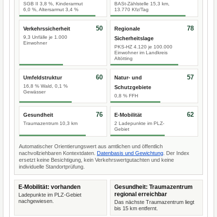
SGB II 3,8 %, Kinderarmut
BASt-Zählstelle 15,3 km,
6,0 %, Altersarmut 3,4 %
13.770 Kfz/Tag
50
78
Verkehrssicherheit
Regionale
9,3 Unfälle je 1.000
Sicherheitslage
Einwohner
PKS-HZ 4.120 je 100.000
Einwohner im Landkreis
Altötting
60
57
Umfeldstruktur
Natur- und
16,8 % Wald, 0,1 %
Schutzgebiete
Gewässer
0,8 % FFH
76
62
Gesundheit
E-Mobilität
Traumazentrum 10,3 km
2 Ladepunkte im PLZ-
Gebiet
Automatischer Orientierungswert aus amtlichen und öffentlich
nachvollziehbaren Kontextdaten.
Datenbasis und Gewichtung
. Der Index
ersetzt keine Besichtigung, kein Verkehrswertgutachten und keine
individuelle Standortprüfung.
E-Mobilität: vorhanden
Gesundheit: Traumazentrum
regional erreichbar
Ladepunkte im PLZ-Gebiet
nachgewiesen.
Das nächste Traumazentrum liegt
bis 15 km entfernt.