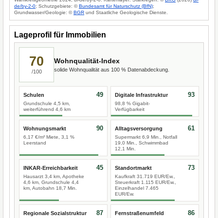
de/by-2-0
; Schutzgebiete: ©
Bundesamt für Naturschutz (BfN)
;
Grundwasser/Geologie: ©
BGR
und Staatliche Geologische Dienste.
Lageprofil für Immobilien
70
Wohnqualität-Index
solide Wohnqualität aus 100 % Datenabdeckung.
/100
49
93
Schulen
Digitale Infrastruktur
Grundschule 4,5 km,
98,8 % Gigabit-
weiterführend 4,6 km
Verfügbarkeit
90
61
Wohnungsmarkt
Alltagsversorgung
6,17 €/m² Miete, 3,1 %
Supermarkt 6,9 Min., Notfall
Leerstand
19,0 Min., Schwimmbad
12,1 Min.
45
73
INKAR-Erreichbarkeit
Standortmarkt
Hausarzt 3,4 km, Apotheke
Kaufkraft 31.719 EUR/Ew.,
4,6 km, Grundschule 4,4
Steuerkraft 1.115 EUR/Ew.,
km, Autobahn 18,7 Min.
Einzelhandel 7.465
EUR/Ew.
87
86
Regionale Sozialstruktur
Fernstraßenumfeld