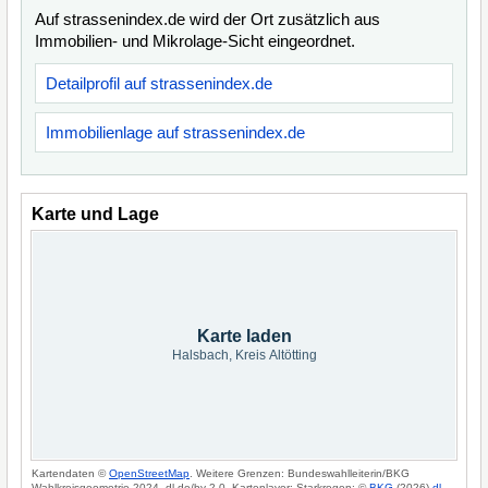
Auf strassenindex.de wird der Ort zusätzlich aus
Immobilien- und Mikrolage-Sicht eingeordnet.
Detailprofil auf strassenindex.de
Immobilienlage auf strassenindex.de
Karte und Lage
Karte laden
Halsbach, Kreis Altötting
Kartendaten ©
OpenStreetMap
. Weitere Grenzen: Bundeswahlleiterin/BKG
Wahlkreisgeometrie 2024, dl-de/by-2-0. Kartenlayer: Starkregen: ©
BKG
(2026)
dl-