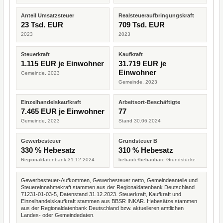
Anteil Umsatzsteuer
Realsteueraufbringungskraft
23 Tsd. EUR
709 Tsd. EUR
2023
2023
Steuerkraft
Kaufkraft
1.115 EUR je Einwohner
31.719 EUR je
Einwohner
Gemeinde, 2023
Gemeinde, 2023
Einzelhandelskaufkraft
Arbeitsort-Beschäftigte
7.465 EUR je Einwohner
77
Gemeinde, 2023
Stand 30.06.2024
Gewerbesteuer
Grundsteuer B
330 % Hebesatz
310 % Hebesatz
Regionaldatenbank 31.12.2024
bebaute/bebaubare Grundstücke
Gewerbesteuer-Aufkommen, Gewerbesteuer netto, Gemeindeanteile und
Steuereinnahmekraft stammen aus der Regionaldatenbank Deutschland
71231-01-03-5, Datenstand 31.12.2023. Steuerkraft, Kaufkraft und
Einzelhandelskaufkraft stammen aus BBSR INKAR. Hebesätze stammen
aus der Regionaldatenbank Deutschland bzw. aktuelleren amtlichen
Landes- oder Gemeindedaten.