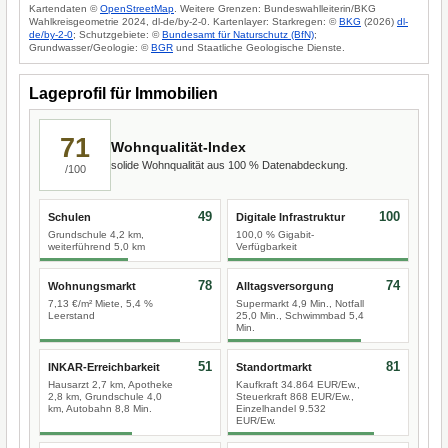
Kartendaten ©
OpenStreetMap
. Weitere Grenzen: Bundeswahlleiterin/BKG
Wahlkreisgeometrie 2024, dl-de/by-2-0. Kartenlayer: Starkregen: ©
BKG
(2026)
dl-
de/by-2-0
; Schutzgebiete: ©
Bundesamt für Naturschutz (BfN)
;
Grundwasser/Geologie: ©
BGR
und Staatliche Geologische Dienste.
Lageprofil für Immobilien
71
Wohnqualität-Index
solide Wohnqualität aus 100 % Datenabdeckung.
/100
49
100
Schulen
Digitale Infrastruktur
Grundschule 4,2 km,
100,0 % Gigabit-
weiterführend 5,0 km
Verfügbarkeit
78
74
Wohnungsmarkt
Alltagsversorgung
7,13 €/m² Miete, 5,4 %
Supermarkt 4,9 Min., Notfall
Leerstand
25,0 Min., Schwimmbad 5,4
Min.
51
81
INKAR-Erreichbarkeit
Standortmarkt
Hausarzt 2,7 km, Apotheke
Kaufkraft 34.864 EUR/Ew.,
2,8 km, Grundschule 4,0
Steuerkraft 868 EUR/Ew.,
km, Autobahn 8,8 Min.
Einzelhandel 9.532
EUR/Ew.