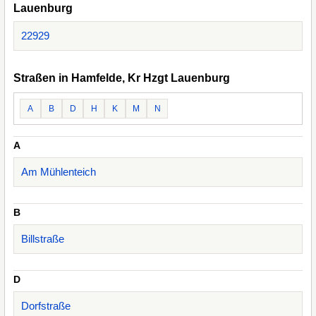
Lauenburg
22929
Straßen in Hamfelde, Kr Hzgt Lauenburg
A
B
D
H
K
M
N
A
Am Mühlenteich
B
Billstraße
D
Dorfstraße