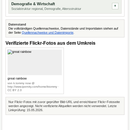
Demografie & Wirtschaft
Sozialstruktur regional, Demografie, Altersstruktur
Datenstand
Die vollständigen Quellennachweise, Datenstände und Importdaten stehen auf
der Seite
Quellennachweise und Datenimporte
.
Verifizierte Flickr-Fotos aus dem Umkreis
great rainbow
von k.tommy now @
http://www.ipernity.com/home/ktommy ·
CC BY 2.0
Nur Flickr-Fotos mit zuvor geprüfter Bild-URL und erreichbarer Flickr-Fotoseite
werden angezeigt. Nicht verifizierte Altquellen werden nicht verwendet. Letzte
Linkprüfung: 15.05.2026.