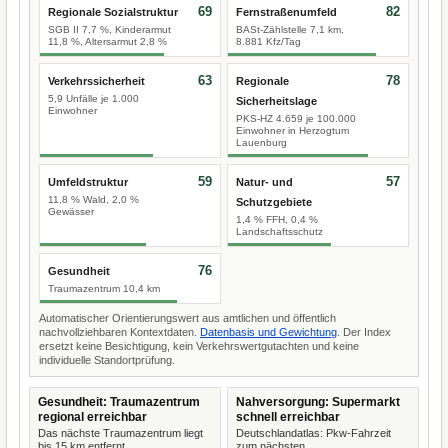
69
82
Regionale Sozialstruktur
Fernstraßenumfeld
SGB II 7,7 %, Kinderarmut
BASt-Zählstelle 7,1 km,
11,8 %, Altersarmut 2,8 %
8.881 Kfz/Tag
63
78
Verkehrssicherheit
Regionale
5,9 Unfälle je 1.000
Sicherheitslage
Einwohner
PKS-HZ 4.659 je 100.000
Einwohner in Herzogtum
Lauenburg
59
57
Umfeldstruktur
Natur- und
11,8 % Wald, 2,0 %
Schutzgebiete
Gewässer
1,4 % FFH, 0,4 %
Landschaftsschutz
76
Gesundheit
Traumazentrum 10,4 km
Automatischer Orientierungswert aus amtlichen und öffentlich
nachvollziehbaren Kontextdaten.
Datenbasis und Gewichtung
. Der Index
ersetzt keine Besichtigung, kein Verkehrswertgutachten und keine
individuelle Standortprüfung.
Gesundheit: Traumazentrum
Nahversorgung: Supermarkt
regional erreichbar
schnell erreichbar
Das nächste Traumazentrum liegt
Deutschlandatlas: Pkw-Fahrzeit
bis 15 km entfernt.
zum nächsten