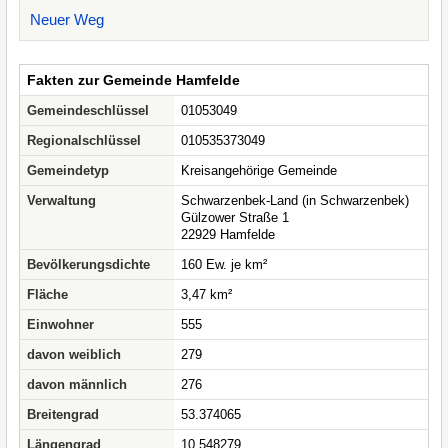
Neuer Weg
Fakten zur Gemeinde Hamfelde
Gemeindeschlüssel
01053049
Regionalschlüssel
010535373049
Gemeindetyp
Kreisangehörige Gemeinde
Verwaltung
Schwarzenbek-Land (in Schwarzenbek)
Gülzower Straße 1
22929 Hamfelde
Bevölkerungsdichte
160 Ew. je km²
Fläche
3,47 km²
Einwohner
555
davon weiblich
279
davon männlich
276
Breitengrad
53.374065
Längengrad
10.548279