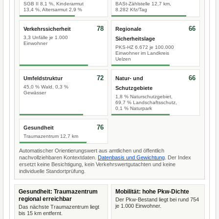
SGB II 8,1 %, Kinderarmut
BASt-Zählstelle 12,7 km,
13,4 %, Altersarmut 2,9 %
8.282 Kfz/Tag
78
66
Verkehrssicherheit
Regionale
3,3 Unfälle je 1.000
Sicherheitslage
Einwohner
PKS-HZ 6.672 je 100.000
Einwohner im Landkreis
Uelzen
72
66
Umfeldstruktur
Natur- und
45,0 % Wald, 0,3 %
Schutzgebiete
Gewässer
1,8 % Naturschutzgebiet,
69,7 % Landschaftsschutz,
0,1 % Naturpark
76
Gesundheit
Traumazentrum 12,7 km
Automatischer Orientierungswert aus amtlichen und öffentlich
nachvollziehbaren Kontextdaten.
Datenbasis und Gewichtung
. Der Index
ersetzt keine Besichtigung, kein Verkehrswertgutachten und keine
individuelle Standortprüfung.
Gesundheit: Traumazentrum
Mobilität: hohe Pkw-Dichte
regional erreichbar
Der Pkw-Bestand liegt bei rund 754
je 1.000 Einwohner.
Das nächste Traumazentrum liegt
bis 15 km entfernt.