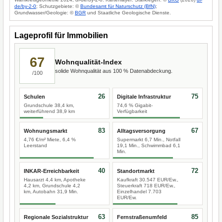
de/by-2-0
; Schutzgebiete: ©
Bundesamt für Naturschutz (BfN)
;
Grundwasser/Geologie: ©
BGR
und Staatliche Geologische Dienste.
Lageprofil für Immobilien
67
Wohnqualität-Index
solide Wohnqualität aus 100 % Datenabdeckung.
/100
26
75
Schulen
Digitale Infrastruktur
Grundschule 38,4 km,
74,6 % Gigabit-
weiterführend 38,9 km
Verfügbarkeit
83
67
Wohnungsmarkt
Alltagsversorgung
4,76 €/m² Miete, 6,4 %
Supermarkt 6,7 Min., Notfall
Leerstand
19,1 Min., Schwimmbad 6,1
Min.
40
72
INKAR-Erreichbarkeit
Standortmarkt
Hausarzt 4,4 km, Apotheke
Kaufkraft 30.547 EUR/Ew.,
4,2 km, Grundschule 4,2
Steuerkraft 718 EUR/Ew.,
km, Autobahn 31,9 Min.
Einzelhandel 7.703
EUR/Ew.
63
85
Regionale Sozialstruktur
Fernstraßenumfeld