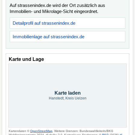
Auf strassenindex.de wird der Ort zusätzlich aus
Immobilien- und Mikrolage-Sicht eingeordnet.
Detailprofil auf strassenindex.de
Immobilienlage auf strassenindex.de
Karte und Lage
Karte laden
Hanstedt, Kreis Uelzen
Kartendaten ©
OpenStreetMap
. Weitere Grenzen: Bundeswahlleiterin/BKG
Wahlkreisgeometrie 2024, dl-de/by-2-0. Kartenlayer: Starkregen: ©
BKG
(2026)
dl-