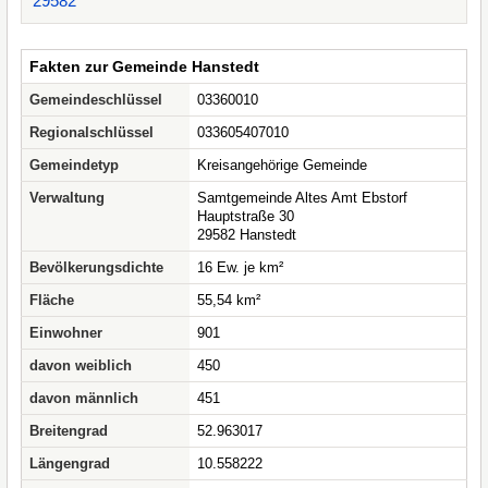
29582
Fakten zur Gemeinde Hanstedt
Gemeindeschlüssel
03360010
Regionalschlüssel
033605407010
Gemeindetyp
Kreisangehörige Gemeinde
Verwaltung
Samtgemeinde Altes Amt Ebstorf
Hauptstraße 30
29582 Hanstedt
Bevölkerungsdichte
16 Ew. je km²
Fläche
55,54 km²
Einwohner
901
davon weiblich
450
davon männlich
451
Breitengrad
52.963017
Längengrad
10.558222