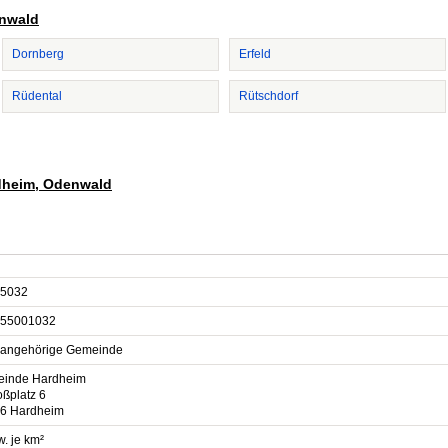
enwald
Dornberg
Erfeld
Rüdental
Rütschdorf
rdheim, Odenwald
5032
55001032
sangehörige Gemeinde
inde Hardheim
oßplatz 6
6 Hardheim
. je km²