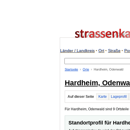
Länder / Landkreis
·
Ort
·
Straße
·
Pos
Startseite
Orte
Hardheim, Odenwald
Hardheim, Odenwa
Auf dieser Seite
Karte
Lageprofil
Für Hardheim, Odenwald sind 9 Ortsteile u
Standortprofil für Hard