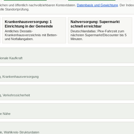
ichen und öffentlich nachvollziehbaren Kontextdaten.
Datenbasis und Gewichtung
. Der Index
lle Standortprüfung.
Krankenhausversorgung: 1
Nahversorgung: Supermarkt
Einrichtung in der Gemeinde
schnell erreichbar
Amtliches Destatis-
Deutschlandatlas: Pkw-Fahrzeit zum
Krankenhausverzeichnis mit Betten-
nächsten Supermarkt/Discounter bis 5
und Notfallangaben.
Minuten.
ionale Kaufkraft
ng, Krankenhausversorgung
, Verkehrssicherheit
te Nähe
e, Wahlkreis-Strukturdaten