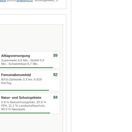
BKG
(2026)
dl-de/by-2-0
; Schutzgebiete: ©
89
Alltagsversorgung
Supermarkt 4,8 Min., Notfall 5,8
Min., Schwimmbad 8,7 Min.
82
Fernstraßenumfeld
BASt-Zählstelle 5,5 km, 6.929
Kfz/Tag
84
Natur- und Schutzgebiete
0,9 % Naturschutzgebiet, 20,9 %
FFH, 11,1 % Landschaftsschutz,
99,5 % Naturpark