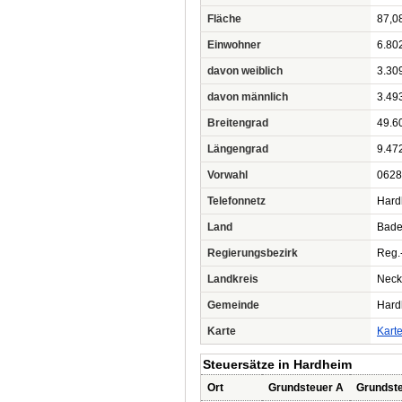
Fläche
87,0
Einwohner
6.80
davon weiblich
3.30
davon männlich
3.49
Breitengrad
49.6
Längengrad
9.47
Vorwahl
0628
Telefonnetz
Hard
Land
Bade
Regierungsbezirk
Reg.
Landkreis
Neck
Gemeinde
Hard
Karte
Kart
Steuersätze in Hardheim
Ort
Grundsteuer A
Grundst