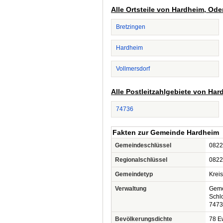
Alle Ortsteile von Hardheim, Od
Bretzingen
Hardheim
Vollmersdorf
Alle Postleitzahlgebiete von Ha
74736
Fakten zur Gemeinde Hardheim
Gemeindeschlüssel
0822
Regionalschlüssel
0822
Gemeindetyp
Krei
Verwaltung
Geme
Schl
7473
Bevölkerungsdichte
78 Ew