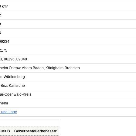
8 km²
2
9
3
09234
2175
3, 06296, 09340
heim Odenw, Ahorn Baden, Königheim-Brehmen
n-Württemberg
-Bez. Karlsruhe
ar-Odenwald-Kreis
heim
e und Lage
euer B
Gewerbesteuerhebesatz