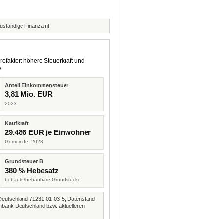
zuständige Finanzamt.
rofaktor: höhere Steuerkraft und
e.
Anteil Einkommensteuer
3,81 Mio. EUR
2023
Kaufkraft
29.486 EUR je Einwohner
Gemeinde, 2023
Grundsteuer B
380 % Hebesatz
bebaute/bebaubare Grundstücke
Deutschland 71231-01-03-5, Datenstand
nbank Deutschland bzw. aktuelleren