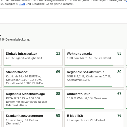
zen: Bundeswahlleiterin/BKG Wahlkreisgeometrie 2024, dl-de/by-2-0. Kartenlayer: Starkregen: ©
r/Geologie: ©
BGR
und Staatliche Geologische Dienste.
x
00 % Datenabdeckung.
13
83
Digitale Infrastruktur
Wohnungsmarkt
4,3 % Gigabit-Verfügbarkeit
5,68 €/m² Miete, 5,8 % Leerstand
69
80
Standortmarkt
Regionale Sozialstruktur
Kaufkraft 29.486 EUR/Ew.,
SGB II 4,2 %, Kinderarmut 6,7 %,
Steuerkraft 1.107 EUR/Ew.,
Altersarmut 2,3 %
Einzelhandel 8.395 EUR/Ew.
88
67
Regionale Sicherheitslage
Umfeldstruktur
PKS-HZ 3.395 je 100.000
35,0 % Wald, 0,5 % Gewässer
Einwohner im Landkreis Neckar-
Odenwald-Kreis
69
76
Krankenhausversorgung
E-Mobilität
1 Einrichtung, 51 Betten
9 Ladepunkte im PLZ-Gebiet
(Gemeinde)