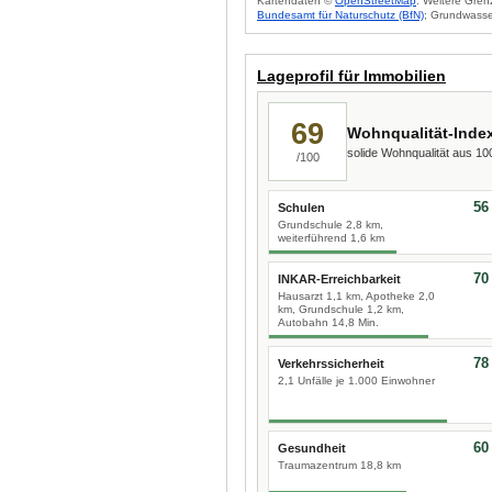
Kartendaten ©
OpenStreetMap
. Weitere Gren
Bundesamt für Naturschutz (BfN)
; Grundwasse
Lageprofil für Immobilien
69
Wohnqualität-Inde
solide Wohnqualität aus 1
/100
56
Schulen
Grundschule 2,8 km,
weiterführend 1,6 km
70
INKAR-Erreichbarkeit
Hausarzt 1,1 km, Apotheke 2,0
km, Grundschule 1,2 km,
Autobahn 14,8 Min.
78
Verkehrssicherheit
2,1 Unfälle je 1.000 Einwohner
60
Gesundheit
Traumazentrum 18,8 km