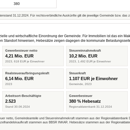
380
enstand 31.12.2024. Für rechtsverbindliche Auskünfte gilt die jeweilige Gemeinde bzw. das 
elle und wirtschaftliche Einordnung der Gemeinde. Für Immobilien ist das ein Mak
eren Standort hinweisen, Hebesätze zeigen dagegen die kommunale Belastungsseit
Gewerbesteuer netto
Steuereinnahmekraft
4,21 Mio. EUR
10,2 Mio. EUR
2023, 618 EUR je Einwohner
2023, 1.492 EUR je Einwohner
Realsteueraufbringungskraft
Steuerkraft
6,14 Mio. EUR
1.107 EUR je Einwohner
2023
Gemeinde, 2023
Arbeitsort-Beschäftigte
Gewerbesteuer
2.523
380 % Hebesatz
Stand 30.06.2024
Regionaldatenbank 31.12.2024
r netto, Gemeindeanteile und Steuereinnahmekraft stammen aus der Regionaldatenbank 
 Einzelhandelskaufkraft stammen aus BBSR INKAR. Hebesätze stammen aus der Regionaldate