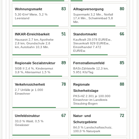
83
80
Wohnungsmarkt
Alltagsversorgung
5,30 €/m² Miete, 5,2 %
Supermarkt 3,2 Min., Notfall
Leerstand
17,4 Min., Schwimmbad 5,8
Min.
51
66
INKAR-Erreichbarkeit
Standortmarkt
Hausarzt 2,7 km, Apotheke
Kaufkraft 29.078 EUR/Ew.,
2,8 km, Grundschule 2,6
Steuerkraft 929 EUR/Ew.,
km, Autobahn 10,3 Min.
Einzelhandel 7.472
EUR/Ew.
89
85
Regionale Sozialstruktur
Fernstraßenumfeld
SGB II 2,4 %, Kinderarmut
BASt-Zählstelle 12,3 km,
3,8 %, Altersarmut 1,5 %
5.951 Kfz/Tag
78
88
Verkehrssicherheit
Regionale
2,7 Unfälle je 1.000
Sicherheitslage
Einwohner
PKS-HZ 2.301 je 100.000
Einwohner im Landkreis
Straubing-Bogen
67
72
Umfeldstruktur
Natur- und
33,0 % Wald, 0,5 %
Schutzgebiete
Gewässer
84,0 % Landschaftsschutz,
100,0 % Naturpark