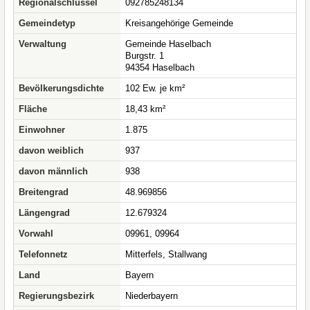
Regionalschlüssel
092785248134
Gemeindetyp
Kreisangehörige Gemeinde
Verwaltung
Gemeinde Haselbach
Burgstr. 1
94354 Haselbach
Bevölkerungsdichte
102 Ew. je km²
Fläche
18,43 km²
Einwohner
1.875
davon weiblich
937
davon männlich
938
Breitengrad
48.969856
Längengrad
12.679324
Vorwahl
09961, 09964
Telefonnetz
Mitterfels, Stallwang
Land
Bayern
Regierungsbezirk
Niederbayern