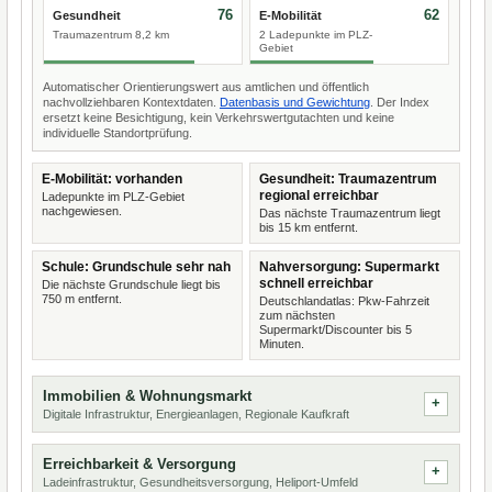
76
62
Gesundheit
E-Mobilität
Traumazentrum 8,2 km
2 Ladepunkte im PLZ-
Gebiet
Automatischer Orientierungswert aus amtlichen und öffentlich
nachvollziehbaren Kontextdaten.
Datenbasis und Gewichtung
. Der Index
ersetzt keine Besichtigung, kein Verkehrswertgutachten und keine
individuelle Standortprüfung.
E-Mobilität: vorhanden
Gesundheit: Traumazentrum
regional erreichbar
Ladepunkte im PLZ-Gebiet
nachgewiesen.
Das nächste Traumazentrum liegt
bis 15 km entfernt.
Schule: Grundschule sehr nah
Nahversorgung: Supermarkt
schnell erreichbar
Die nächste Grundschule liegt bis
750 m entfernt.
Deutschlandatlas: Pkw-Fahrzeit
zum nächsten
Supermarkt/Discounter bis 5
Minuten.
Immobilien & Wohnungsmarkt
Digitale Infrastruktur, Energieanlagen, Regionale Kaufkraft
Erreichbarkeit & Versorgung
Ladeinfrastruktur, Gesundheitsversorgung, Heliport-Umfeld