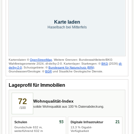
Karte laden
Haselbach bei Mitterfels
Kartendaten ©
OpenStreetMap
. Weitere Grenzen: Bundeswahlleiterin/BKG
Wahlkreisgeometrie 2024, dl-de/by-2-0. Kartenlayer: Starkregen: ©
BKG
(2026)
dl-
de/by-2-0
; Schutzgebiete: ©
Bundesamt für Naturschutz (BfN)
;
Grundwasser/Geologie: ©
BGR
und Staatliche Geologische Dienste.
Lageprofil für Immobilien
72
Wohnqualität-Index
solide Wohnqualität aus 100 % Datenabdeckung.
/100
93
21
Schulen
Digitale Infrastruktur
Grundschule 632 m,
13,3 % Gigabit-
weiterführend 632 m
Verfügbarkeit