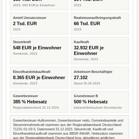
2023, 663 EUR je Einwohner
2023
Anteil Umsatzsteuer
Realsteueraufbringungskraft
2 Tsd. EUR
66 Tsd. EUR
2023
2023
Steuerkraft
Kaufkraft
548 EUR je Einwohner
32.932 EUR je
Einwohner
Gemeinde, 2023
Gemeinde, 2023
Einzelhandelskaufkraft
Arbeitsort-Beschäftigte
8.365 EUR je Einwohner
27.102
Gemeinde, 2023
Stand 30.06.2024
Gewerbesteuer
Grundsteuer B
385 % Hebesatz
500 % Hebesatz
Regionaldatenbank 31.12.2024
bebaute/bebaubare Grundstücke
Gewerbesteuer-Aufkommen, Gewerbesteuer netto, Gemeindeanteile und
Steuereinnahmekraft stammen aus der Regionaldatenbank Deutschland
71231-01-03-5, Datenstand 31.12.2023. Steuerkraft, Kaufkraft und
Einzelhandelskaufkraft stammen aus BBSR INKAR. Hebesätze stammen
aus der Regionaldatenbank Deutschland bzw. aktuelleren amtlichen