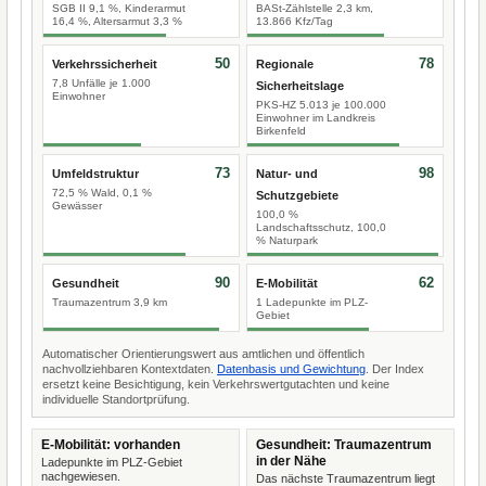
SGB II 9,1 %, Kinderarmut
BASt-Zählstelle 2,3 km,
16,4 %, Altersarmut 3,3 %
13.866 Kfz/Tag
50
78
Verkehrssicherheit
Regionale
7,8 Unfälle je 1.000
Sicherheitslage
Einwohner
PKS-HZ 5.013 je 100.000
Einwohner im Landkreis
Birkenfeld
73
98
Umfeldstruktur
Natur- und
72,5 % Wald, 0,1 %
Schutzgebiete
Gewässer
100,0 %
Landschaftsschutz, 100,0
% Naturpark
90
62
Gesundheit
E-Mobilität
Traumazentrum 3,9 km
1 Ladepunkte im PLZ-
Gebiet
Automatischer Orientierungswert aus amtlichen und öffentlich
nachvollziehbaren Kontextdaten.
Datenbasis und Gewichtung
. Der Index
ersetzt keine Besichtigung, kein Verkehrswertgutachten und keine
individuelle Standortprüfung.
E-Mobilität: vorhanden
Gesundheit: Traumazentrum
in der Nähe
Ladepunkte im PLZ-Gebiet
nachgewiesen.
Das nächste Traumazentrum liegt