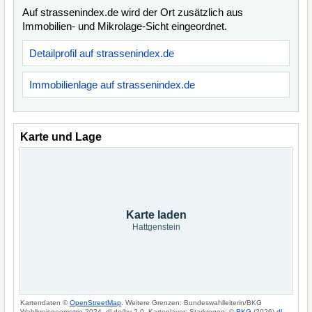
Auf strassenindex.de wird der Ort zusätzlich aus
Immobilien- und Mikrolage-Sicht eingeordnet.
Detailprofil auf strassenindex.de
Immobilienlage auf strassenindex.de
Karte und Lage
Karte laden
Hattgenstein
Kartendaten ©
OpenStreetMap
. Weitere Grenzen: Bundeswahlleiterin/BKG
Wahlkreisgeometrie 2024, dl-de/by-2-0. Kartenlayer: Starkregen: ©
BKG
(2026)
dl-