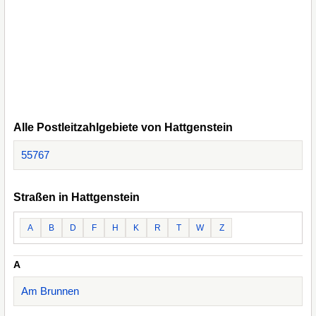
Alle Postleitzahlgebiete von Hattgenstein
55767
Straßen in Hattgenstein
A
B
D
F
H
K
R
T
W
Z
A
Am Brunnen