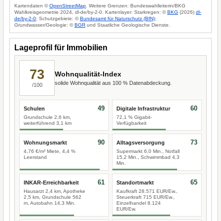
Kartendaten ©
OpenStreetMap
. Weitere Grenzen: Bundeswahlleiterin/BKG
Wahlkreisgeometrie 2024, dl-de/by-2-0. Kartenlayer: Starkregen: ©
BKG
(2026)
dl-
de/by-2-0
; Schutzgebiete: ©
Bundesamt für Naturschutz (BfN)
;
Grundwasser/Geologie: ©
BGR
und Staatliche Geologische Dienste.
Lageprofil für Immobilien
73
Wohnqualität-Index
solide Wohnqualität aus 100 % Datenabdeckung.
/100
49
60
Schulen
Digitale Infrastruktur
Grundschule 2,6 km,
72,1 % Gigabit-
weiterführend 3,1 km
Verfügbarkeit
90
73
Wohnungsmarkt
Alltagsversorgung
4,76 €/m² Miete, 4,4 %
Supermarkt 6,0 Min., Notfall
Leerstand
15,2 Min., Schwimmbad 4,3
Min.
61
65
INKAR-Erreichbarkeit
Standortmarkt
Hausarzt 2,4 km, Apotheke
Kaufkraft 28.571 EUR/Ew.,
2,5 km, Grundschule 562
Steuerkraft 715 EUR/Ew.,
m, Autobahn 14,3 Min.
Einzelhandel 8.124
EUR/Ew.