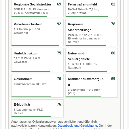
69
82
Regionale Sozialstruktur
Fernstraßenumfeld
SGB II 7,1 %, Kinderarmut
BASt-Zählstelle 7,2 km,
10,6 %, Altersarmut 3,6 %
2.299 Kfz/Tag
92
78
Verkehrssicherheit
Regionale
1,9 Unfälle je 1.000
Sicherheitslage
Einwohner
PKS-HZ 5.112 je 100.000
Einwohner im Landkreis
Neuwied
75
80
Umfeldstruktur
Natur- und
59,2 % Wald, 1,6 %
Schutzgebiete
Gewässer
16,6 % FFH, 100,0 %
Naturpark
76
69
Gesundheit
Krankenhausversorgun
Traumazentrum 10,0 km
g
1 Einrichtung, 70 Betten
(PLZ)
76
E-Mobilität
8 Ladepunkte im PLZ-
Gebiet
Automatischer Orientierungswert aus amtlichen und öffentlich
nachvollziehbaren Kontextdaten.
Datenbasis und Gewichtung
. Der Index