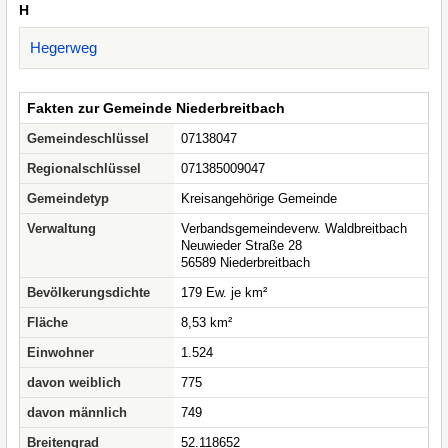
H
Hegerweg
Fakten zur Gemeinde Niederbreitbach
Gemeindeschlüssel
07138047
Regionalschlüssel
071385009047
Gemeindetyp
Kreisangehörige Gemeinde
Verwaltung
Verbandsgemeindeverw. Waldbreitbach
Neuwieder Straße 28
56589 Niederbreitbach
Bevölkerungsdichte
179 Ew. je km²
Fläche
8,53 km²
Einwohner
1.524
davon weiblich
775
davon männlich
749
Breitengrad
52.118652