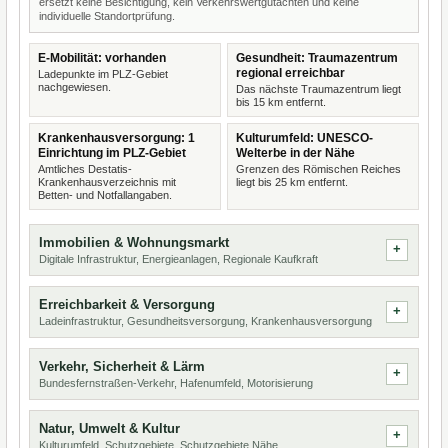
ersetzt keine Besichtigung, kein Verkehrswertgutachten und keine
individuelle Standortprüfung.
E-Mobilität: vorhanden
Gesundheit: Traumazentrum
regional erreichbar
Ladepunkte im PLZ-Gebiet
nachgewiesen.
Das nächste Traumazentrum liegt
bis 15 km entfernt.
Krankenhausversorgung: 1
Kulturumfeld: UNESCO-
Einrichtung im PLZ-Gebiet
Welterbe in der Nähe
Amtliches Destatis-
Grenzen des Römischen Reiches
Krankenhausverzeichnis mit
liegt bis 25 km entfernt.
Betten- und Notfallangaben.
Immobilien & Wohnungsmarkt
Digitale Infrastruktur, Energieanlagen, Regionale Kaufkraft
Erreichbarkeit & Versorgung
Ladeinfrastruktur, Gesundheitsversorgung, Krankenhausversorgung
Verkehr, Sicherheit & Lärm
Bundesfernstraßen-Verkehr, Hafenumfeld, Motorisierung
Natur, Umwelt & Kultur
Kulturumfeld, Schutzgebiete, Schutzgebiete Nähe