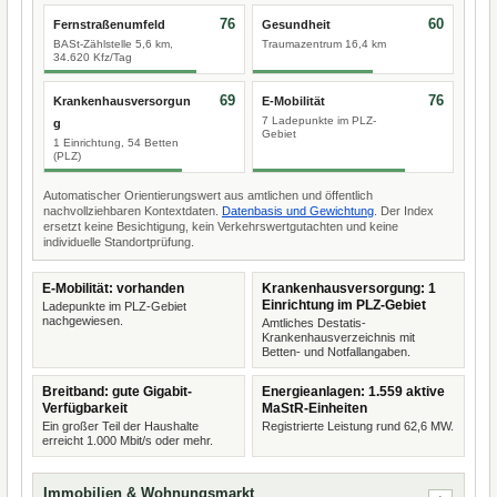
76
60
Fernstraßenumfeld
Gesundheit
BASt-Zählstelle 5,6 km,
Traumazentrum 16,4 km
34.620 Kfz/Tag
69
76
Krankenhausversorgun
E-Mobilität
7 Ladepunkte im PLZ-
g
Gebiet
1 Einrichtung, 54 Betten
(PLZ)
Automatischer Orientierungswert aus amtlichen und öffentlich
nachvollziehbaren Kontextdaten.
Datenbasis und Gewichtung
. Der Index
ersetzt keine Besichtigung, kein Verkehrswertgutachten und keine
individuelle Standortprüfung.
E-Mobilität: vorhanden
Krankenhausversorgung: 1
Einrichtung im PLZ-Gebiet
Ladepunkte im PLZ-Gebiet
nachgewiesen.
Amtliches Destatis-
Krankenhausverzeichnis mit
Betten- und Notfallangaben.
Breitband: gute Gigabit-
Energieanlagen: 1.559 aktive
Verfügbarkeit
MaStR-Einheiten
Ein großer Teil der Haushalte
Registrierte Leistung rund 62,6 MW.
erreicht 1.000 Mbit/s oder mehr.
Immobilien & Wohnungsmarkt