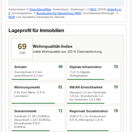
Kartendaten ©
OpenStreetMap
. Kartenlayer: Starkregen: ©
BKG
(2026)
dl-de/by-2-
0
; Schutzgebiete: ©
Bundesamt für Naturschutz (BfN)
; Grundwasser/Geologie: ©
BGR
und Staatliche Geologische Dienste.
Lageprofil für Immobilien
69
Wohnqualität-Index
solide Wohnqualität aus 100 % Datenabdeckung.
/100
49
70
Schulen
Digitale Infrastruktur
Grundschule 3,2 km,
71,6 % Gigabit-
weiterführend 4,2 km
Verfügbarkeit
81
70
Wohnungsmarkt
INKAR-Erreichbarkeit
5,91 €/m² Miete, 5,5 %
Hausarzt 1,4 km, Apotheke
Leerstand
2,0 km, Grundschule 1,4
km, Autobahn 13,2 Min.
71
78
Standortmarkt
Regionale Sozialstruktur
Kaufkraft 27.307 EUR/Ew.,
SGB II 5,1 %, Kinderarmut
Steuerkraft 1.167 EUR/Ew.,
8,5 %, Altersarmut 1,8 %
Einzelhandel 8.827
EUR/Ew.