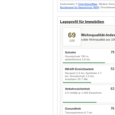
Kartendaten ©
OpenStreetMap
. Weitere Gren
Bundesamt für Naturschutz (BfN)
; Grundwasse
Lageprofil für Immobilien
69
Wohnqualität-Inde
solide Wohnqualität aus 1
/100
79
Schulen
Grundschule 700 m,
weiterführend 3,6 km
53
INKAR-Erreichbarkeit
Hausarzt 2,4 km, Apotheke 2,7
km, Grundschule 2,3 km,
Autobahn 20,7 Min.
63
Verkehrssicherheit
4,5 Unfälle je 1.000 Einwohner
76
Gesundheit
Traumazentrum 9,7 km