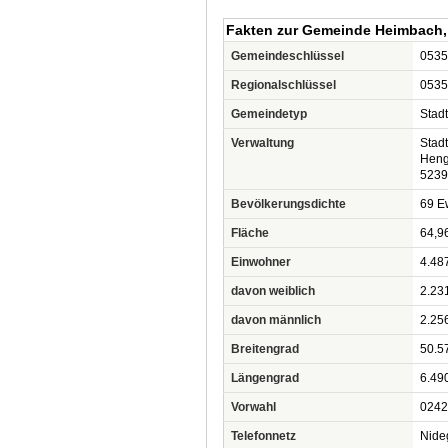
Fakten zur Gemeinde Heimbach,
Gemeindeschlüssel
0535
Regionalschlüssel
0535
Gemeindetyp
Stadt
Verwaltung
Stad
Heng
5239
Bevölkerungsdichte
69 Ew
Fläche
64,9
Einwohner
4.48
davon weiblich
2.23
davon männlich
2.25
Breitengrad
50.5
Längengrad
6.49
Vorwahl
0242
Telefonnetz
Nide