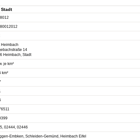
 Stadt
8012
80012012
t Heimbach
ebachstraße 14
6 Heimbach, Stadt
. je km²
6 km²
7
1
6
76511
0399
5, 02444, 02446
ggen-Embken, Schleiden-Gemünd, Heimbach Eifel