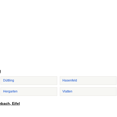
l
Düttling
Hasenfeld
Hergarten
Vlatten
mbach, Eifel