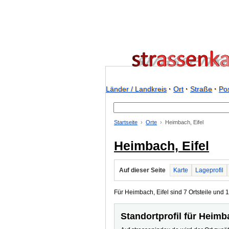
Länder / Landkreis
·
Ort
·
Straße
·
Pos
Startseite
Orte
Heimbach, Eifel
Heimbach, Eifel
Auf dieser Seite
Karte
Lageprofil
Für Heimbach, Eifel sind 7 Ortsteile und 1
Standortprofil für Heimba