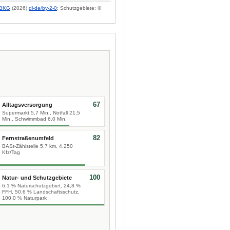
BKG
(2026)
dl-de/by-2-0
; Schutzgebiete: ©
67
Alltagsversorgung
Supermarkt 5,7 Min., Notfall 21,5
Min., Schwimmbad 6,0 Min.
82
Fernstraßenumfeld
BASt-Zählstelle 5,7 km, 4.250
Kfz/Tag
100
Natur- und Schutzgebiete
6,1 % Naturschutzgebiet, 24,8 %
FFH, 50,6 % Landschaftsschutz,
100,0 % Naturpark