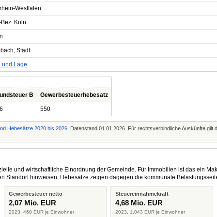
rhein-Westfalen
-Bez. Köln
n
bach, Stadt
e und Lage
undsteuer B
Gewerbesteuerhebesatz
6
550
d Hebesätze 2020 bis 2026
, Datenstand 01.01.2026. Für rechtsverbindliche Auskünfte gilt
elle und wirtschaftliche Einordnung der Gemeinde. Für Immobilien ist das ein Mak
eren Standort hinweisen, Hebesätze zeigen dagegen die kommunale Belastungsseit
Gewerbesteuer netto
Steuereinnahmekraft
2,07 Mio. EUR
4,68 Mio. EUR
2023, 460 EUR je Einwohner
2023, 1.043 EUR je Einwohner