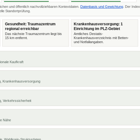
ichen und öffentlich nachvollziehbaren Kontextdaten.
Datenbasis und Gewichtung
. Der Index
lle Standortprüfung.
Gesundheit: Traumazentrum
Krankenhausversorgung: 1
regional erreichbar
Einrichtung im PLZ-Gebiet
Das nächste Traumazentrum liegt bis
Amtliches Destatis-
15 km entfernt.
Krankenhausverzeichnis mit Betten-
und Notfallangaben.
ionale Kaufkraft
ng, Krankenhausversorgung
, Verkehrssicherheit
te Nähe
e, Wahlkreis-Strukturdaten