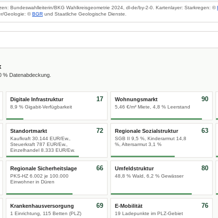
zen: Bundeswahlleiterin/BKG Wahlkreisgeometrie 2024, dl-de/by-2-0. Kartenlayer: Starkregen: ©
r/Geologie: ©
BGR
und Staatliche Geologische Dienste.
x
00 % Datenabdeckung.
17
90
Digitale Infrastruktur
Wohnungsmarkt
8,9 % Gigabit-Verfügbarkeit
5,46 €/m² Miete, 4,8 % Leerstand
72
63
Standortmarkt
Regionale Sozialstruktur
Kaufkraft 30.144 EUR/Ew.,
SGB II 9,5 %, Kinderarmut 14,8
Steuerkraft 787 EUR/Ew.,
%, Altersarmut 3,1 %
Einzelhandel 8.333 EUR/Ew.
66
80
Regionale Sicherheitslage
Umfeldstruktur
PKS-HZ 6.002 je 100.000
48,8 % Wald, 6,2 % Gewässer
Einwohner in Düren
69
76
Krankenhausversorgung
E-Mobilität
1 Einrichtung, 115 Betten (PLZ)
19 Ladepunkte im PLZ-Gebiet