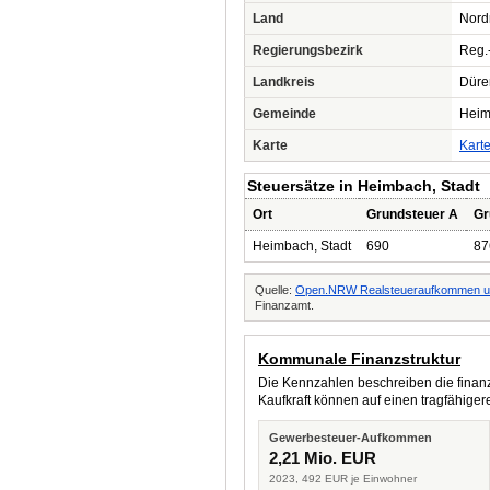
Land
Nord
Regierungsbezirk
Reg.
Landkreis
Düre
Gemeinde
Heim
Karte
Kart
Steuersätze in Heimbach, Stadt
Ort
Grundsteuer A
Gr
Heimbach, Stadt
690
87
Quelle:
Open.NRW Realsteueraufkommen un
Finanzamt.
Kommunale Finanzstruktur
Die Kennzahlen beschreiben die finanzi
Kaufkraft können auf einen tragfähig
Gewerbesteuer-Aufkommen
2,21 Mio. EUR
2023, 492 EUR je Einwohner