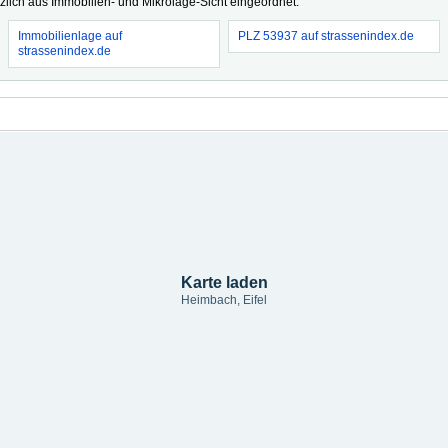
tzlich aus Immobilien- und Mikrolage-Sicht eingeordnet.
Immobilienlage auf
PLZ 53937 auf strassenindex.de
strassenindex.de
Karte laden
Heimbach, Eifel